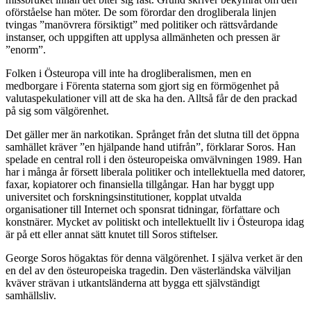
oförståelse han möter. De som förordar den drogliberala linjen
tvingas ”manövrera försiktigt” med politiker och rättsvårdande
instanser, och uppgiften att upplysa allmänheten och pressen är
”enorm”.
Folken i Östeuropa vill inte ha drogliberalismen, men en
medborgare i Förenta staterna som gjort sig en förmögenhet på
valutaspekulationer vill att de ska ha den. Alltså får de den prackad
på sig som välgörenhet.
Det gäller mer än narkotikan. Språnget från det slutna till det öppna
samhället kräver ”en hjälpande hand utifrån”, förklarar Soros. Han
spelade en central roll i den östeuropeiska omvälvningen 1989. Han
har i många år försett liberala politiker och intellektuella med datorer,
faxar, kopiatorer och finansiella tillgångar. Han har byggt upp
universitet och forskningsinstitutioner, kopplat utvalda
organisationer till Internet och sponsrat tidningar, författare och
konstnärer. Mycket av politiskt och intellektuellt liv i Östeuropa idag
är på ett eller annat sätt knutet till Soros stiftelser.
George Soros högaktas för denna välgörenhet. I själva verket är den
en del av den östeuropeiska tragedin. Den västerländska välviljan
kväver strävan i utkantsländerna att bygga ett självständigt
samhällsliv.