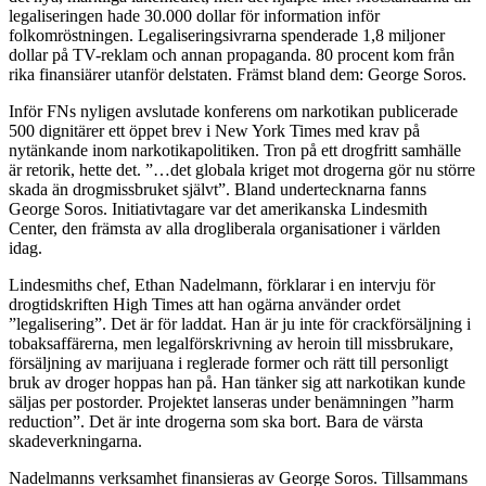
legaliseringen hade 30.000 dollar för information inför
folkomröstningen. Legaliseringsivrarna spenderade 1,8 miljoner
dollar på TV-reklam och annan propaganda. 80 procent kom från
rika finansiärer utanför delstaten. Främst bland dem: George Soros.
Inför FNs nyligen avslutade konferens om narkotikan publicerade
500 dignitärer ett öppet brev i New York Times med krav på
nytänkande inom narkotikapolitiken. Tron på ett drogfritt samhälle
är retorik, hette det. ”…det globala kriget mot drogerna gör nu större
skada än drogmissbruket självt”. Bland undertecknarna fanns
George Soros. Initiativtagare var det amerikanska Lindesmith
Center, den främsta av alla drogliberala organisationer i världen
idag.
Lindesmiths chef, Ethan Nadelmann, förklarar i en intervju för
drogtidskriften High Times att han ogärna använder ordet
”legalisering”. Det är för laddat. Han är ju inte för crackförsäljning i
tobaksaffärerna, men legalförskrivning av heroin till missbrukare,
försäljning av marijuana i reglerade former och rätt till personligt
bruk av droger hoppas han på. Han tänker sig att narkotikan kunde
säljas per postorder. Projektet lanseras under benämningen ”harm
reduction”. Det är inte drogerna som ska bort. Bara de värsta
skadeverkningarna.
Nadelmanns verksamhet finansieras av George Soros. Tillsammans