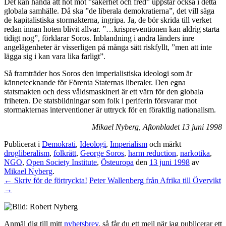
Det kan hända att hot mot ”säkerhet och fred” uppstår också i detta
globala samhälle. Då ska ”de liberala demokratierna”, det vill säga
de kapitalistiska stormakterna, ingripa. Ja, de bör skrida till verket
redan innan hoten blivit allvar. ”…krispreventionen kan aldrig starta
tidigt nog”, förklarar Soros. Inblandning i andra länders inre
angelägenheter är visserligen på många sätt riskfyllt, ”men att inte
lägga sig i kan vara lika farligt”.
Så framträder hos Soros den imperialistiska ideologi som är
kännetecknande för Förenta Staternas liberaler. Den egna
statsmakten och dess våldsmaskineri är ett värn för den globala
friheten. De statsbildningar som folk i periferin försvarar mot
stormakternas interventioner är uttryck för en föraktlig nationalism.
Mikael Nyberg, Aftonbladet 13 juni 1998
Publicerat i
Demokrati
,
Ideologi
,
Imperialism
och märkt
drogliberalism
,
folkrätt
,
George Soros
,
harm reduction
,
narkotika
,
NGO
,
Open Society Institute
,
Östeuropa
den
13 juni 1998
av
Mikael Nyberg
.
←
Skriv för de förtryckta!
Peter Wallenberg från Afrika till Övervikt
→
Anmäl dig till mitt
nyhetsbrev
, så får du ett mejl när jag publicerar ett