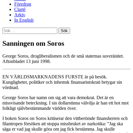
Föredrag
Clarté
Arkiv
In English
Sök
efter:
Sanningen om Soros
George Soros, drogliberalismen och de små staternas suveränitet.
Aftonbladet 13 juni 1998.
EN VÄRLDSMARKNADENS FURSTE är på besök.
Kungligheter, politiker och inhemsk finansaristokrati betygar sin
vördnad.
George Soros har namn om sig att vara demokrat. Det är en
missvisande beteckning. I sin dollarstinna välvilja är han ett hot mot
folkligt självbestämmande världen över.
I boken Soros on Soros kritiserar den vittberömde finansherren och
filantropen försöken att stoppa missbruket av narkotika: ”Jag ska
säga er vad jag skulle göra om jag fick bestämma. Jag skulle