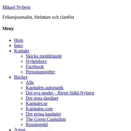
Mikael Nyberg
Frilansjournalist, författare och clartéist
Meny
Hem
Intro
Kontakt
Skicka meddelande
Nyhetsbrev
Facebook
Personuppgifter
Böcker
Alla
Kapitalets automatik
Det nya modet – Birgit Ståhl-Nyberg
Det stora tågrånet
Kapitalet.se
Kapitalen.com
Det gröna kapitalet
The Green Capitalists
Rusningstid
Annat