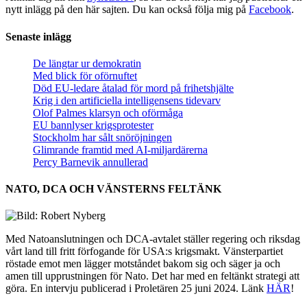
nytt inlägg på den här sajten. Du kan också följa mig på
Facebook
.
Senaste inlägg
De längtar ur demokratin
Med blick för oförnuftet
Död EU-ledare åtalad för mord på frihetshjälte
Krig i den artificiella intelligensens tidevarv
Olof Palmes klarsyn och oförmåga
EU bannlyser krigsprotester
Stockholm har sålt snöröjningen
Glimrande framtid med AI-miljardärerna
Percy Barnevik annullerad
NATO, DCA OCH VÄNSTERNS FELTÄNK
Med Natoanslutningen och DCA-avtalet ställer regering och riksdag
vårt land till fritt förfogande för USA:s krigsmakt. Vänsterpartiet
röstade emot men lägger motståndet bakom sig och säger ja och
amen till upprustningen för Nato. Det har med en feltänkt strategi att
göra. En intervju publicerad i Proletären 25 juni 2024. Länk
HÄR
!