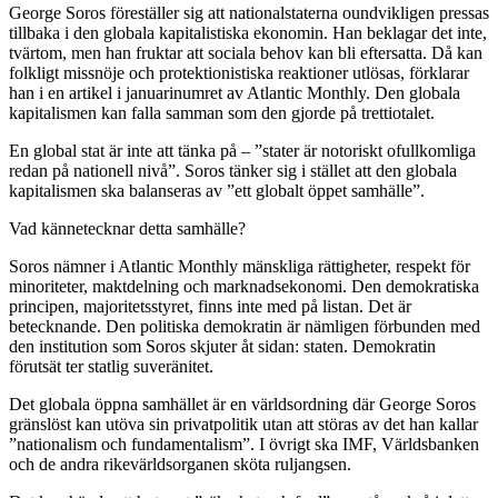
George Soros föreställer sig att nationalstaterna oundvikligen pressas
tillbaka i den globala kapitalistiska ekonomin. Han beklagar det inte,
tvärtom, men han fruktar att sociala behov kan bli eftersatta. Då kan
folkligt missnöje och protektionistiska reaktioner utlösas, förklarar
han i en artikel i januarinumret av Atlantic Monthly. Den globala
kapitalismen kan falla samman som den gjorde på trettiotalet.
En global stat är inte att tänka på – ”stater är notoriskt ofullkomliga
redan på nationell nivå”. Soros tänker sig i stället att den globala
kapitalismen ska balanseras av ”ett globalt öppet samhälle”.
Vad kännetecknar detta samhälle?
Soros nämner i Atlantic Monthly mänskliga rättigheter, respekt för
minoriteter, maktdelning och marknadsekonomi. Den demokratiska
principen, majoritetsstyret, finns inte med på listan. Det är
betecknande. Den politiska demokratin är nämligen förbunden med
den institution som Soros skjuter åt sidan: staten. Demokratin
förutsät ter statlig suveränitet.
Det globala öppna samhället är en världsordning där George Soros
gränslöst kan utöva sin privatpolitik utan att störas av det han kallar
”nationalism och fundamentalism”. I övrigt ska IMF, Världsbanken
och de andra rikevärldsorganen sköta ruljangsen.