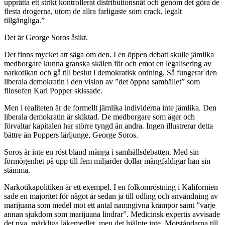
upprätta ett strikt kontrollerat distributionsnät och genom det göra de
flesta drogerna, utom de allra farligaste som crack, legalt
tillgängliga.”
Det är George Soros åsikt.
Det finns mycket att säga om den. I en öppen debatt skulle jämlika
medborgare kunna granska skälen för och emot en legalisering av
narkotikan och gå till beslut i demokratisk ordning. Så fungerar den
liberala demokratin i den vision av ”det öppna samhället” som
filosofen Karl Popper skissade.
Men i realiteten är de formellt jämlika individerna inte jämlika. Den
liberala demokratin är skiktad. De medborgare som äger och
förvaltar kapitalen har större tyngd än andra. Ingen illustrerar detta
bättre än Poppers lärljunge, George Soros.
Soros är inte en röst bland många i samhällsdebatten. Med sin
förmögenhet på upp till fem miljarder dollar mångfaldigar han sin
stämma.
Narkotikapolitiken är ett exempel. I en folkomröstning i Kalifornien
sade en majoritet för något år sedan ja till odling och användning av
marijuana som medel mot ett antal namngivna krämpor samt ”varje
annan sjukdom som marijuana lindrar”. Medicinsk expertis avvisade
det nya, märkliga läkemedlet, men det hjälpte inte. Motståndarna till