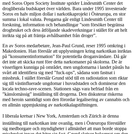
med Soros Open Society Institute sprider Lindesmith Center det
drogliberala budskapet över världen. Bara under 1995 investerade
Soros en halv miljon dollar i narkotikaprojekt i Östeuropa, en stor
summa i lokal valuta. Pengarna går enligt Lindesmith Center till
forskning, information och behandlingar ”som försöker begränsa
drogbruket och dess åtföljande skadeverkningar i stället för att helt
inrikta sig på att främja avhållsamhet från droger”.
En av Soros medarbetare, Jean-Paul Grund, reser 1995 omkring i
Makedonien. Han föreslår att upplysningen kring narkotikan inriktas
på ”konsumentinformation” för potentiella droganvändare. Då går
det inte att skicka runt före detta narkomaner på skolorna. De är
visserligen kunniga på området, men ungdomarna i landet påstås ha
svårt att identifiera sig med ”fuck-ups”, sådana som fastnat i
missbruk. I stället föreslår Grund stöd till en radiostation som riktar
sig till västinfluerade ungdomar i huvudstaden och dominerar den
locala techno-rave-scenen. Stationen sägs vara befriad från en
”känslomässig” inställning till drogerna. Den diskuterar riskerna
med heroin samtidigt som den förordar legalisering av cannabis och
en allmän uppmjukning av narkotikalagstiftningen.
I liberala kretsar i New York, Amsterdam och Zürich är denna
inställning till narkotikan inte ovanlig, men i Östeuropa föreställer
sig medborgare och myndigheter i allmänhet att man borde stoppa
missbruket innan det biter sig fast. Grund skriver bekymrat om den