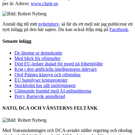
per år. Adress:
www.clarte.se
.
Anmäl dig till mitt
nyhetsbrev
, så får du ett mejl när jag publicerar ett
nytt inlägg på den här sajten. Du kan också följa mig på
Facebook
.
Senaste inlägg
De längtar ur demokratin
Med blick för oförnuftet
Död EU-ledare åtalad för mord på frihetshjälte
Krig i den artificiella intelligensens tidevarv
Olof Palmes klarsyn och oförmåga
EU bannlyser krigsprotester
Stockholm har sålt snöröjningen
Glimrande framtid med AI-miljardärerna
Percy Barnevik annullerad
NATO, DCA OCH VÄNSTERNS FELTÄNK
Med Natoanslutningen och DCA-avtalet ställer regering och riksdag