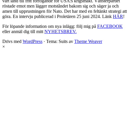
vårt land till fritt förfogande för USA:s krigsmakt. Vänsterpartiet
röstade emot men lägger motståndet bakom sig och säger ja och
amen till upprustningen för Nato. Det har med en feltänkt strategi att
göra. En intervju publicerad i Proletären 25 juni 2024. Länk
HÄR
!
För löpande information om nya inlägg: följ mig på
FACEBOOK
eller anmäl dig till mitt
NYHETSBREV.
Drivs med
WordPress
·
Tema: Suits av
Theme Weaver
×