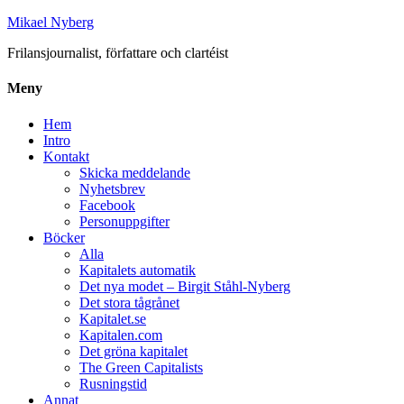
Mikael Nyberg
Frilansjournalist, författare och clartéist
Meny
Hem
Intro
Kontakt
Skicka meddelande
Nyhetsbrev
Facebook
Personuppgifter
Böcker
Alla
Kapitalets automatik
Det nya modet – Birgit Ståhl-Nyberg
Det stora tågrånet
Kapitalet.se
Kapitalen.com
Det gröna kapitalet
The Green Capitalists
Rusningstid
Annat