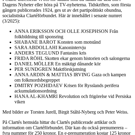
Dagens Nyheter eller höra på TV-nyheterna. Tidskriften, som första
gången publicerades 1924, ges ut av det partipolitiskt obundna,
socialistiska Clartéförbundet. Här är innehållet i senaste numret
(3/2025):
ANNA ERIKSSON OCH OLLE JOSEPHSON Från
folkbildning till sponsring
SHABANE BAROT Konsten som motstånd
SARA ABDOLLAHI Kanonintervju
ANDERS TEGLUND Fantasins kris
FRIDA RÖHL Skotten ekar genom historien och salongerna
DANIEL MÖLLER En mäktigt dånande kör
PER SUNDGREN Maktförskjutning
ANNA ARDIN & MATTIAS IRVING Gaza och kampen
om folkmordsbegreppet
DMITRY POZHIDAEV Krisen för Rysslands perifera
ackumulationsordning
HANA AL-KHAMRI Revolution och frigörelse vid Persiska
viken
Med bilder av Torsten Jurell, Birgit Ståhl-Nyberg och Peter Weiss.
På Clartés hemsida hittar du Clartés publicerade artiklar och
information om Clartéförbundet. Där kan du också prenumerera –
fyra nummer för 250 kronor. En e-prenumeration kostar 125 kronor