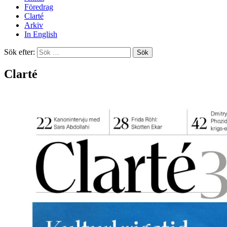
Föredrag
Clarté
Arkiv
In English
Sök efter:
Clarté