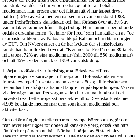
konstruktiva idéer på hur vi borde ha agerat för att behålla
medlemmar. Han presenterar det faktum att vi har tappat drygt
hälften (56%) av våra medlemmar sedan vi var som störst 1983,
under fredsrörelsens glansdagar, och han förfasas över att 39% av
våra intäkter kommer från statliga bidrag. Han nämner i beundrande
ordalag organisationen ”Kvinnor för Fred” som han kallar en av ”de
skarpaste kritikerna av Natos politik på Balkan och militariseringen
av EU”. Om Nyberg anser att de har lyckats där vi misslyckats
kunde han ha reflekterat över att ”Kvinnor för Fred” sedan 80-talets
mitt tappat 72% av sina medlemmar (från 2000 till 550 medlemmar)
och att 45% av deras intäkter 1999 var statsbidrag.
I början av 80-talet var fredsfrågorna förtasidesstoff med
utplaceringen av kärnvapen i Europa och Boforsskandalen som
främsta exempel. Tusentals människor anslöt sig till fredsrörelsen.
Sedan har fredsfrågorna hamnat längre ner på dagordningen. Varken
vi eller någon annan fredsorganisation har kunnat hindra att det
påverkat oss. I ett europeiskt perspektiv tillhör Svenska Freds med
4.905 betalande medlemmar dem som klarat medlemstal och
aktivitet bäst.
Om det är mängden medlemmar och sympatisörer som avgör om
man lever eller ligger för döden så kanske Nyberg också kan hitta
jämförelser på närmare håll. När han i början av 80-talet blev
ansvarig utgivare för tidskriften Clarté hade den en upplaga på 3.500