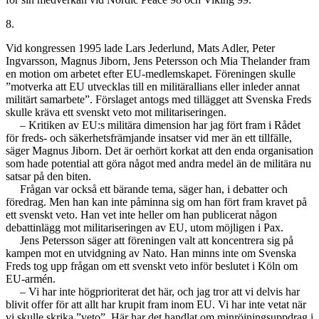
8.
Vid kongressen 1995 lade Lars Jederlund, Mats Adler, Peter
Ingvarsson, Magnus Jiborn, Jens Petersson och Mia Thelander fram
en motion om arbetet efter EU-medlemskapet. Föreningen skulle
”motverka att EU utvecklas till en militärallians eller inleder annat
militärt samarbete”. Förslaget antogs med tillägget att Svenska Freds
skulle kräva ett svenskt veto mot militariseringen.
– Kritiken av EU:s militära dimension har jag fört fram i Rådet
för freds- och säkerhetsfrämjande insatser vid mer än ett tillfälle,
säger Magnus Jiborn. Det är oerhört korkat att den enda organisation
som hade potential att göra något med andra medel än de militära nu
satsar på den biten.
Frågan var också ett bärande tema, säger han, i debatter och
föredrag. Men han kan inte påminna sig om han fört fram kravet på
ett svenskt veto. Han vet inte heller om han publicerat någon
debattinlägg mot militariseringen av EU, utom möjligen i Pax.
Jens Petersson säger att föreningen valt att koncentrera sig på
kampen mot en utvidgning av Nato. Han minns inte om Svenska
Freds tog upp frågan om ett svenskt veto inför beslutet i Köln om
EU-armén.
– Vi har inte högprioriterat det här, och jag tror att vi delvis har
blivit offer för att allt har krupit fram inom EU. Vi har inte vetat när
vi skulle skrika ”veto”. Här har det handlat om minröjningsuppdrag i