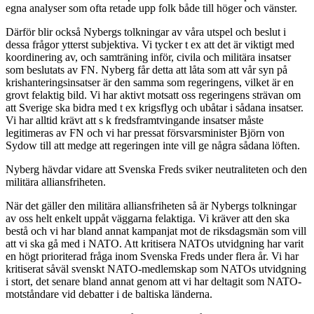
egna analyser som ofta retade upp folk både till höger och vänster.
Därför blir också Nybergs tolkningar av våra utspel och beslut i
dessa frågor ytterst subjektiva. Vi tycker t ex att det är viktigt med
koordinering av, och samträning inför, civila och militära insatser
som beslutats av FN. Nyberg får detta att låta som att vår syn på
krishanteringsinsatser är den samma som regeringens, vilket är en
grovt felaktig bild. Vi har aktivt motsatt oss regeringens strävan om
att Sverige ska bidra med t ex krigsflyg och ubåtar i sådana insatser.
Vi har alltid krävt att s k fredsframtvingande insatser måste
legitimeras av FN och vi har pressat försvarsminister Björn von
Sydow till att medge att regeringen inte vill ge några sådana löften.
Nyberg hävdar vidare att Svenska Freds sviker neutraliteten och den
militära alliansfriheten.
När det gäller den militära alliansfriheten så är Nybergs tolkningar
av oss helt enkelt uppåt väggarna felaktiga. Vi kräver att den ska
bestå och vi har bland annat kampanjat mot de riksdagsmän som vill
att vi ska gå med i NATO. Att kritisera NATOs utvidgning har varit
en högt prioriterad fråga inom Svenska Freds under flera år. Vi har
kritiserat såväl svenskt NATO-medlemskap som NATOs utvidgning
i stort, det senare bland annat genom att vi har deltagit som NATO-
motståndare vid debatter i de baltiska länderna.