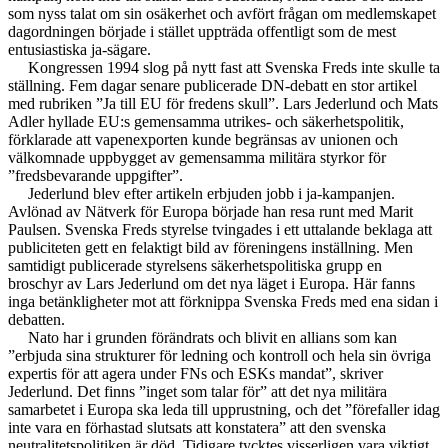
som nyss talat om sin osäkerhet och avfört frågan om medlemskapet
dagordningen började i stället uppträda offentligt som de mest
entusiastiska ja-sägare.
Kongressen 1994 slog på nytt fast att Svenska Freds inte skulle ta
ställning. Fem dagar senare publicerade DN-debatt en stor artikel
med rubriken ”Ja till EU för fredens skull”. Lars Jederlund och Mats
Adler hyllade EU:s gemensamma utrikes- och säkerhetspolitik,
förklarade att vapenexporten kunde begränsas av unionen och
välkomnade uppbygget av gemensamma militära styrkor för
”fredsbevarande uppgifter”.
Jederlund blev efter artikeln erbjuden jobb i ja-kampanjen.
Avlönad av Nätverk för Europa började han resa runt med Marit
Paulsen. Svenska Freds styrelse tvingades i ett uttalande beklaga att
publiciteten gett en felaktigt bild av föreningens inställning. Men
samtidigt publicerade styrelsens säkerhetspolitiska grupp en
broschyr av Lars Jederlund om det nya läget i Europa. Här fanns
inga betänkligheter mot att förknippa Svenska Freds med ena sidan i
debatten.
Nato har i grunden förändrats och blivit en allians som kan
”erbjuda sina strukturer för ledning och kontroll och hela sin övriga
expertis för att agera under FNs och ESKs mandat”, skriver
Jederlund. Det finns ”inget som talar för” att det nya militära
samarbetet i Europa ska leda till upprustning, och det ”förefaller idag
inte vara en förhastad slutsats att konstatera” att den svenska
neutralitetspolitiken är död. Tidigare tycktes visserligen vara viktigt