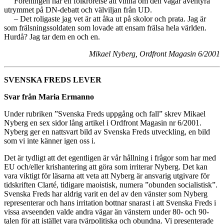
Föreningen har en folkrörelse att vinna om den vågar äventyra
utrymmet på DN-debatt och välviljan från UD.
– Det roligaste jag vet är att åka ut på skolor och prata. Jag är
som frälsningssoldaten som lovade att ensam frälsa hela världen.
Hurdå? Jag tar dem en och en.
Mikael Nyberg, Ordfront Magasin 6/2001
SVENSKA FREDS LEVER
Svar från Maria Ermanno
Under rubriken ”Svenska Freds uppgång och fall” skrev Mikael
Nyberg en sex sidor lång artikel i Ordfront Magasin nr 6/2001.
Nyberg ger en nattsvart bild av Svenska Freds utveckling, en bild
som vi inte känner igen oss i.
Det är tydligt att det egentligen är vår hållning i frågor som har med
EU och/eller krishantering att göra som irriterar Nyberg. Det kan
vara viktigt för läsarna att veta att Nyberg är ansvarig utgivare för
tidskriften Clarté, tidigare maoistisk, numera ”obunden socialistisk”.
Svenska Freds har aldrig varit en del av den vänster som Nyberg
representerar och hans irritation bottnar snarast i att Svenska Freds i
vissa avseenden valde andra vägar än vänstern under 80- och 90-
talen för att istället vara tvärpolitiska och obundna. Vi presenterade