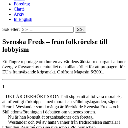
Föredrag
Clarté
Arkiv
In English
Sök efter:
Svenska Freds – från folkrörelse till
lobbyism
Ett längre reportage om hur en av världens äldsta fredsorganisationer
övergav försvaret av neutralitet och alliansfrihet för att propagera för
EU:s framväxande krigsmakt. Ordfront Magasin 6/2001.
1.
– DET ÄR OERHÖRT SKÖNT att slippa att alltid vara moralisk,
att offentligt förknippas med moraliska ställningstaganden, säger
Henrik Westander som i många år företrädde Svenska Freds- och
Skiljedomsföreningen i debatten om vapenexporten.
Nu är han konsult åt organisationer och företag.
Westander och två av hans vänner från fredsrörelsen samtalar i
tidningen Resumé om sina nya jobb i PR-branschen.