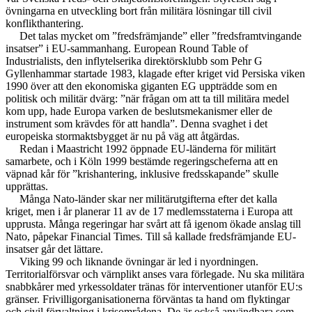
övningarna en utveckling bort från militära lösningar till civil
konflikthantering.
Det talas mycket om ”fredsfrämjande” eller ”fredsframtvingande
insatser” i EU-sammanhang. European Round Table of
Industrialists, den inflytelserika direktörsklubb som Pehr G
Gyllenhammar startade 1983, klagade efter kriget vid Persiska viken
1990 över att den ekonomiska giganten EG uppträdde som en
politisk och militär dvärg: ”när frågan om att ta till militära medel
kom upp, hade Europa varken de beslutsmekanismer eller de
instrument som krävdes för att handla”. Denna svaghet i det
europeiska stormaktsbygget är nu på väg att åtgärdas.
Redan i Maastricht 1992 öppnade EU-länderna för militärt
samarbete, och i Köln 1999 bestämde regeringscheferna att en
väpnad kår för ”krishantering, inklusive fredsskapande” skulle
upprättas.
Många Nato-länder skar ner militärutgifterna efter det kalla
kriget, men i år planerar 11 av de 17 medlemsstaterna i Europa att
upprusta. Många regeringar har svårt att få igenom ökade anslag till
Nato, påpekar Financial Times. Till så kallade fredsfrämjande EU-
insatser går det lättare.
Viking 99 och liknande övningar är led i nyordningen.
Territorialförsvar och värnplikt anses vara förlegade. Nu ska militära
snabbkårer med yrkessoldater tränas för interventioner utanför EU:s
gränser. Frivilligorganisationerna förväntas ta hand om flyktingar
och civil förvaltning i krisområdena. De är också användbara som