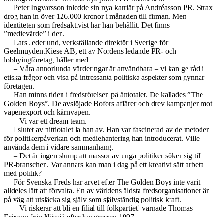
Peter Ingvarsson inledde sin nya karriär på Andréasson PR. Strax
drog han in över 126.000 kronor i månaden till firman. Men
identiteten som fredsaktivist har han behållit. Det finns
”medievärde” i den.
Lars Jederlund, verkställande direktör i Sverige för
Geelmuyden.Kiese AB, ett av Nordens ledande PR- och
lobbyingföretag, håller med.
– Våra annorlunda värderingar är användbara – vi kan ge råd i
etiska frågor och visa på intressanta politiska aspekter som gynnar
företagen.
Han minns tiden i fredsrörelsen på åttiotalet. De kallades ”The
Golden Boys”. De avslöjade Bofors affärer och drev kampanjer mot
vapenexport och kärnvapen.
– Vi var ett dream team.
I slutet av nittiotalet la han av. Han var fascinerad av de metoder
för politikerpåverkan och mediehantering han introducerat. Ville
använda dem i vidare sammanhang.
– Det är ingen slump att massor av unga politiker söker sig till
PR-branschen. Var annars kan man i dag på ett kreativt sätt arbeta
med politik?
För Svenska Freds har arvet efter The Golden Boys inte varit
alldeles lätt att förvalta. En av världens äldsta fredsorganisationer är
på väg att utsläcka sig själv som självständig politisk kraft.
– Vi riskerar att bli en filial till folkpartiet! varnade Thomas
Erixzon från Nässjö efter kongressen 1997.