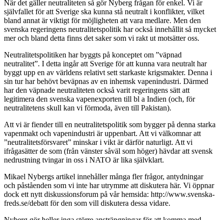
När det gäller neutraliteten så gör Nyberg frågan för enkel. Vi är
självfallet för att Sverige ska kunna stå neutralt i konflikter, vilket
bland annat är viktigt för möjligheten att vara medlare. Men den
svenska regeringens neutralitetspolitik har också innehållit så mycket
mer och bland detta finns det saker som vi rakt ut motsätter oss.
Neutralitetspolitiken har byggts på konceptet om ”väpnad
neutralitet”. I detta ingår att Sverige för att kunna vara neutralt har
byggt upp en av världens relativt sett starkaste krigsmakter. Denna i
sin tur har behövt beväpnas av en inhemsk vapenindustri. Därmed
har den väpnade neutraliteten också varit regeringens sätt att
legitimera den svenska vapenexporten till bl a Indien (och, för
neutralitetens skull kan vi förmoda, även till Pakistan).
Att vi är fiender till en neutralitetspolitik som bygger på denna starka
vapenmakt och vapenindustri är uppenbart. Att vi välkomnar att
”neutralitetsförsvaret” minskar i vikt är därför naturligt. Att vi
ifrågasätter de som (från vänster såväl som höger) hävdar att svensk
nedrustning tvingar in oss i NATO är lika självklart.
Mikael Nybergs artikel innehåller många fler frågor, antydningar
och påståenden som vi inte har utrymme att diskutera här. Vi öppnar
dock ett nytt diskussionsforum på vår hemsida: http://www.svenska-
freds.se/debatt för den som vill diskutera dessa vidare.
Nyberg gör heller inga större ansträngningar för att komma med