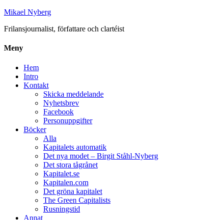
Mikael Nyberg
Frilansjournalist, författare och clartéist
Meny
Hem
Intro
Kontakt
Skicka meddelande
Nyhetsbrev
Facebook
Personuppgifter
Böcker
Alla
Kapitalets automatik
Det nya modet – Birgit Ståhl-Nyberg
Det stora tågrånet
Kapitalet.se
Kapitalen.com
Det gröna kapitalet
The Green Capitalists
Rusningstid
Annat