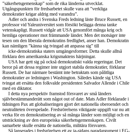
”säkerhetsgemenskap” som de rika länderna utvecklat.
Utgångspunkten för fredsarbetet skulle vara att ”verkliga
demokratier krigar aldrig med varandra”.
Adler och andra i Svenska Freds ledning läste Bruce Russett, en
professor vid Yaleuniversitet som försökt belägga denna tanke
vetenskapligt. Russett vidgår att USA genomfört många krig och
hemliga operationer mot främmande länder. Men det motsäger inte
tesen om den liberala demokratins fredlighet, anser han. Demokratin
kan nämligen ”känna sig tvingad att anpassa sig” till
icke-demokratiska staters umgängesformer. Detta skulle alltså
förklara den amerikanska krigsmaktens härjningar.
USA har gett sig på också demokratiskt valda regeringar. Det
beror på att dessa regimer inte utgjort stabila demokratier, förklarar
Russett. De har närmare bestämt inte betraktats som pålitliga
demokratier av ledningen i Washington. Således kände sig USA
tvingat att ersätta den folkvalde presidenten Salvador Allende i Chile
med en diktator.
I detta nya perspektiv framstod försvaret av små länders
självbestämmanderätt som något out of date. Mats Adler förklarade i
tidningen Pax att globaliseringen gjort det nationella oberoendet och
neutraliteten överspelade. Fredsrörelsens viktigaste uppgift var nu att
verka för en demokratisering av så många länder som möjligt och en
utsträckning av den europeiska säkerhetsgemenskapen. Civilt
samarbete skulle ersätta de nationella, militära försvaren.
Så lanserades i fredsrörelsen ett av ja-sidans paradargument i EG-