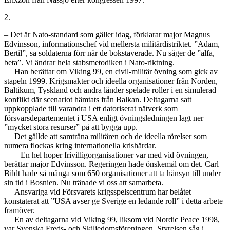
2.
– Det är Nato-standard som gäller idag, förklarar major Magnus
Edvinsson, informationschef vid mellersta militärdistriktet. ”Adam,
Bertil”, sa soldaterna förr när de bokstaverade. Nu säger de ”alfa,
beta”. Vi ändrar hela stabsmetodiken i Nato-riktning.
Han berättar om Viking 99, en civil-militär övning som gick av
stapeln 1999. Krigsmakter och ideella organisationer från Norden,
Baltikum, Tyskland och andra länder spelade roller i en simulerad
konflikt där scenariot hämtats från Balkan. Deltagarna satt
uppkopplade till varandra i ett datoriserat nätverk som
försvarsdepartementet i USA enligt övningsledningen lagt ner
”mycket stora resurser” på att bygga upp.
Det gällde att samträna militären och de ideella rörelser som
numera flockas kring internationella krishärdar.
– En hel hoper frivilligorganisationer var med vid övningen,
berättar major Edvinsson. Regeringen hade önskemål om det. Carl
Bildt hade så många som 650 organisationer att ta hänsyn till under
sin tid i Bosnien. Nu tränade vi oss att samarbeta.
Ansvariga vid Försvarets krigsspelscentrum har belåtet
konstaterat att ”USA avser ge Sverige en ledande roll” i detta arbete
framöver.
En av deltagarna vid Viking 99, liksom vid Nordic Peace 1998,
var Svenska Freds- och Skiljedomsföreningen. Styrelsen såg i