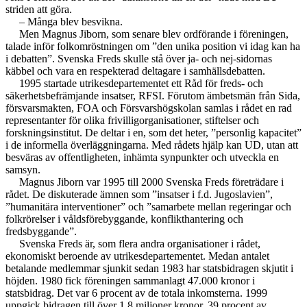
striden att göra.
– Många blev besvikna.
Men Magnus Jiborn, som senare blev ordförande i föreningen,
talade inför folkomröstningen om ”den unika position vi idag kan ha
i debatten”. Svenska Freds skulle stå över ja- och nej-sidornas
käbbel och vara en respekterad deltagare i samhällsdebatten.
1995 startade utrikesdepartementet ett Råd för freds- och
säkerhetsbefrämjande insatser, RFSI. Förutom ämbetsmän från Sida,
försvarsmakten, FOA och Försvarshögskolan samlas i rådet en rad
representanter för olika frivilligorganisationer, stiftelser och
forskningsinstitut. De deltar i en, som det heter, ”personlig kapacitet”
i de informella överläggningarna. Med rådets hjälp kan UD, utan att
besväras av offentligheten, inhämta synpunkter och utveckla en
samsyn.
Magnus Jiborn var 1995 till 2000 Svenska Freds företrädare i
rådet. De diskuterade ämnen som ”insatser i f.d. Jugoslavien”,
”humanitära interventioner” och ”samarbete mellan regeringar och
folkrörelser i våldsförebyggande, konflikthantering och
fredsbyggande”.
Svenska Freds är, som flera andra organisationer i rådet,
ekonomiskt beroende av utrikesdepartementet. Medan antalet
betalande medlemmar sjunkit sedan 1983 har statsbidragen skjutit i
höjden. 1980 fick föreningen sammanlagt 47.000 kronor i
statsbidrag. Det var 6 procent av de totala inkomsterna. 1999
uppgick bidragen till över 1,8 miljoner kronor, 39 procent av