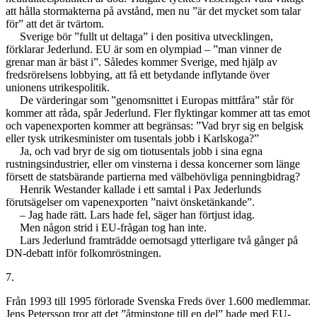
att hålla stormakterna på avstånd, men nu ”är det mycket som talar
för” att det är tvärtom.
Sverige bör ”fullt ut deltaga” i den positiva utvecklingen,
förklarar Jederlund. EU är som en olympiad – ”man vinner de
grenar man är bäst i”. Således kommer Sverige, med hjälp av
fredsrörelsens lobbying, att få ett betydande inflytande över
unionens utrikespolitik.
De värderingar som ”genomsnittet i Europas mittfåra” står för
kommer att råda, spår Jederlund. Fler flyktingar kommer att tas emot
och vapenexporten kommer att begränsas: ”Vad bryr sig en belgisk
eller tysk utrikesminister om tusentals jobb i Karlskoga?”
Ja, och vad bryr de sig om tiotusentals jobb i sina egna
rustningsindustrier, eller om vinsterna i dessa koncerner som länge
försett de statsbärande partierna med välbehövliga penningbidrag?
Henrik Westander kallade i ett samtal i Pax Jederlunds
förutsägelser om vapenexporten ”naivt önsketänkande”.
– Jag hade rätt. Lars hade fel, säger han förtjust idag.
Men någon strid i EU-frågan tog han inte.
Lars Jederlund framträdde oemotsagd ytterligare två gånger på
DN-debatt inför folkomröstningen.
7.
Från 1993 till 1995 förlorade Svenska Freds över 1.600 medlemmar.
Jens Petersson tror att det ”åtminstone till en del” hade med EU-