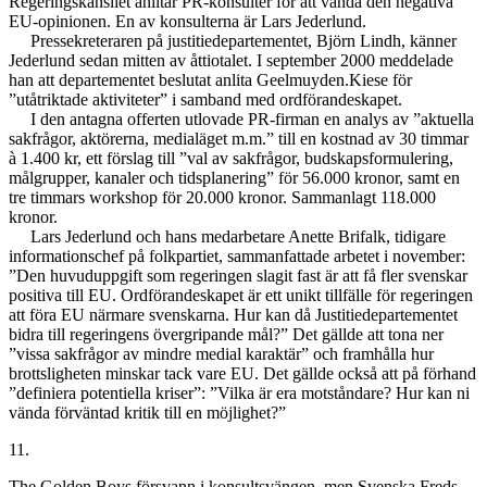
Regeringskansliet anlitar PR-konsulter för att vända den negativa
EU-opinionen. En av konsulterna är Lars Jederlund.
Pressekreteraren på justitiedepartementet, Björn Lindh, känner
Jederlund sedan mitten av åttiotalet. I september 2000 meddelade
han att departementet beslutat anlita Geelmuyden.Kiese för
”utåtriktade aktiviteter” i samband med ordförandeskapet.
I den antagna offerten utlovade PR-firman en analys av ”aktuella
sakfrågor, aktörerna, medialäget m.m.” till en kostnad av 30 timmar
à 1.400 kr, ett förslag till ”val av sakfrågor, budskapsformulering,
målgrupper, kanaler och tidsplanering” för 56.000 kronor, samt en
tre timmars workshop för 20.000 kronor. Sammanlagt 118.000
kronor.
Lars Jederlund och hans medarbetare Anette Brifalk, tidigare
informationschef på folkpartiet, sammanfattade arbetet i november:
”Den huvuduppgift som regeringen slagit fast är att få fler svenskar
positiva till EU. Ordförandeskapet är ett unikt tillfälle för regeringen
att föra EU närmare svenskarna. Hur kan då Justitiedepartementet
bidra till regeringens övergripande mål?” Det gällde att tona ner
”vissa sakfrågor av mindre medial karaktär” och framhålla hur
brottsligheten minskar tack vare EU. Det gällde också att på förhand
”definiera potentiella kriser”: ”Vilka är era motståndare? Hur kan ni
vända förväntad kritik till en möjlighet?”
11.
The Golden Boys försvann i konsultsvängen, men Svenska Freds