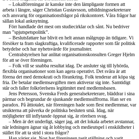
– Lokalföreningar är kanske inte den lämpligaste formen att
arbeta i längre, säger Christian Gustavsson, utbildningssekreterare
och ansvarig för organisationsfrågor på rikskontoret. Våra frågor har
sällan lokal anknytning.
Förr handlade det mest om studiecirklar och sånt. Nu bedriver
man ”spjutspetspolitik”.
– Beslutsfattare har blivit en helt annan målgrupp än tidigare. Vi
försöker ta fram slagkraftiga, kvalificerade rapporter som får politisk
betydelse och har nyhetsvärde för journalister.
Centralstyrelsen har anlitat organisationskonsulten Greger Hjelm
för att se över föreningen.
– Folk vill se snabba resultat idag. De ansluter sig till lyhörda,
flexibla organisationer som kan agera operativt. Det svåra är att
förena det med demokrati och förankring. Folk tenderar att köpa sig
fria. De betalar medlemsavgiften men aktiverar sig inte. Samtidigt
står och faller folkrörelsens legitimitet med medlemsbasen.
Jens Petersson, Svenska Freds generalsekreterare, bläddrar i sina
pärmar och begrundar de sjunkande medlemssiffrorna. Han ser en
paradox. På åttiotalet, när föreningen hade som flest medlemmar, var
utsikterna att påverka de politiska besluten små. Idag, när
möjligheter till inflytande öppnat sig, är rörelsen svag.
– Men är det underligt, säger jag, att det lokala arbetet avstannar,
när ledningen ägnar sig åt lobbying och medieutspel i enskildheter i
stället för att ta strid i stora frågor?
Han värjer sig. Nog har föreningen tagit ställning och varit