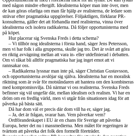
med någon mindre eftergift. Idealisterna köper man inte över, men
de kan göras ofarliga om man får hjälp av realisterna, de ledare som
strävar efter pragmatiska uppgörelser. Följaktligen, förklarar PR-
konsulterna, gäller det att förhandla med realisterna, vinna över
idealisterna och isolera radikalerna. Då följer opportunisterna med
på köpet.
Hur placerar sig Svenska Freds i detta schema?
– Vi tillhör nog idealisterna i första hand, säger Jens Petersson,
men vi har folk i alla grupperna, skulle jag tro. Det är svårt att göra
en riktig avvägning mellan att vara in- eller utdefinierad i debatten.
Om vi råkat bli alltför pragmatiska har jag inget emot att vi
rannsakar oss.
– Radikalerna lyssnar man inte på, säger Christian Gustavsson,
och opportunisterna avslöjar sig själva. Idealisterna har en moralisk
riktning som är svår för motståndaren att hantera om den kombineras
med kompromissvilja. Då närmar vi oss realisterna. Svenska Freds
befinner sig väl ungefär där, mellan idealism och realism. Vi har en
dröm om en fredlig värld, men vi utgår från situationen idag för att
påverka på bästa sätt.
Då har dom väl er precis där dom vill ha er, säger jag.
– Ja, det är frågan, svarar han. Vem påverkar vem?
Ordförandeskapet i EU är en chans för Sverige att påverka
Europa, heter det nu i massmedierna. Men målet för regeringen är
tvärtom att påverka det folk den formellt företräder.