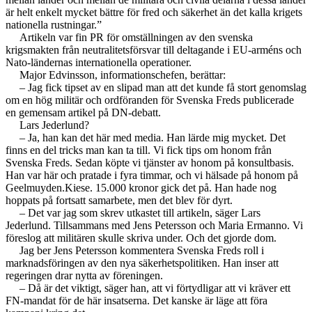
är helt enkelt mycket bättre för fred och säkerhet än det kalla krigets
nationella rustningar.”
Artikeln var fin PR för omställningen av den svenska
krigsmakten från neutralitetsförsvar till deltagande i EU-arméns och
Nato-ländernas internationella operationer.
Major Edvinsson, informationschefen, berättar:
– Jag fick tipset av en slipad man att det kunde få stort genomslag
om en hög militär och ordföranden för Svenska Freds publicerade
en gemensam artikel på DN-debatt.
Lars Jederlund?
– Ja, han kan det här med media. Han lärde mig mycket. Det
finns en del tricks man kan ta till. Vi fick tips om honom från
Svenska Freds. Sedan köpte vi tjänster av honom på konsultbasis.
Han var här och pratade i fyra timmar, och vi hälsade på honom på
Geelmuyden.Kiese. 15.000 kronor gick det på. Han hade nog
hoppats på fortsatt samarbete, men det blev för dyrt.
– Det var jag som skrev utkastet till artikeln, säger Lars
Jederlund. Tillsammans med Jens Petersson och Maria Ermanno. Vi
föreslog att militären skulle skriva under. Och det gjorde dom.
Jag ber Jens Petersson kommentera Svenska Freds roll i
marknadsföringen av den nya säkerhetspolitiken. Han inser att
regeringen drar nytta av föreningen.
– Då är det viktigt, säger han, att vi förtydligar att vi kräver ett
FN-mandat för de här insatserna. Det kanske är läge att föra