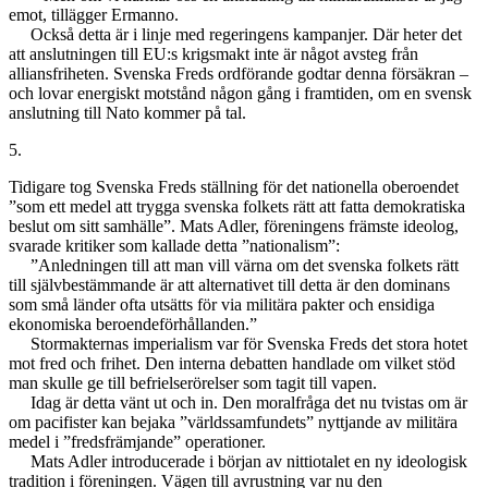
emot, tillägger Ermanno.
Också detta är i linje med regeringens kampanjer. Där heter det
att anslutningen till EU:s krigsmakt inte är något avsteg från
alliansfriheten. Svenska Freds ordförande godtar denna försäkran –
och lovar energiskt motstånd någon gång i framtiden, om en svensk
anslutning till Nato kommer på tal.
5.
Tidigare tog Svenska Freds ställning för det nationella oberoendet
”som ett medel att trygga svenska folkets rätt att fatta demokratiska
beslut om sitt samhälle”. Mats Adler, föreningens främste ideolog,
svarade kritiker som kallade detta ”nationalism”:
”Anledningen till att man vill värna om det svenska folkets rätt
till självbestämmande är att alternativet till detta är den dominans
som små länder ofta utsätts för via militära pakter och ensidiga
ekonomiska beroendeförhållanden.”
Stormakternas imperialism var för Svenska Freds det stora hotet
mot fred och frihet. Den interna debatten handlade om vilket stöd
man skulle ge till befrielserörelser som tagit till vapen.
Idag är detta vänt ut och in. Den moralfråga det nu tvistas om är
om pacifister kan bejaka ”världssamfundets” nyttjande av militära
medel i ”fredsfrämjande” operationer.
Mats Adler introducerade i början av nittiotalet en ny ideologisk
tradition i föreningen. Vägen till avrustning var nu den