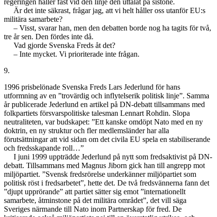
regeringen håller fast vid den linje den uttalat på sistone.
Är det inte säkrast, frågar jag, att vi helt håller oss utanför EU:s
militära samarbete?
– Visst, svarar han, men den debatten borde nog ha tagits för två,
tre år sen. Den fördes inte då.
Vad gjorde Svenska Freds åt det?
– Inte mycket. Vi prioriterade inte frågan.
9.
1996 prisbelönade Svenska Freds Lars Jederlund för hans
utformning av en ”trovärdig och inflytelserik politisk linje”. Samma
år publicerade Jederlund en artikel på DN-debatt tillsammans med
folkpartiets försvarspolitiske talesman Lennart Rohdin. Slopa
neutraliteten, var budskapet: ”Ett kanske omdöpt Nato med en ny
doktrin, en ny struktur och fler medlemsländer har alla
förutsättningar att vid sidan om det civila EU spela en stabiliserande
och fredsskapande roll…”
I juni 1999 uppträdde Jederlund på nytt som fredsaktivist på DN-
debatt. Tillsammans med Magnus Jiborn gick han till angrepp mot
miljöpartiet. ”Svensk fredsrörelse underkänner miljöpartiet som
politisk röst i fredsarbetet”, hette det. De två fredsvännerna fann det
”djupt upprörande” att partiet sätter sig emot ”internationellt
samarbete, åtminstone på det militära området”, det vill säga
Sveriges närmande till Nato inom Partnerskap för fred. De