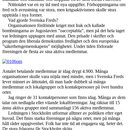
Nittiotalet var en ny tid med nya uppgifter. Förhoppningarna om
fred och avrustning var stora, men krigsaktivismen skulle strax
uppträda i nya former.
Vad gjorde Svenska Freds?
Organisationen fördömde kriget mot Irak och kallade
bombningarna av Jugoslavien ”oacceptabla”, men på det hela taget
var ledningen upptagen med annat. Den prisade i skrifter och
program den liberala demokratins fredlighet och den europeiska
”säkerhetsgemenskapens” möjligheter. Under tiden förlorade
föreningen de flesta av sina aktiva medlemmar.
Antalet betalande medlemmar är idag drygt 4.900. Många
organisationer skulle vara nöjda med mindre, men i Svenska Freds
lever minnet av åttiotalet, då man hade dubbelt så många
medlemmar och lokalgrupper och kontaktpersoner på över hundra
orter.
Jag ringer de 31 kontaktpersoner som finns idag. Många av dem
talar om nedlagda eller vilande lokalföreningar. Jag räknar till 15
ännu aktiva grupper med sammanlagt 156 aktiva medlemmar.
Ledningen i Stockholm utformar alltmer av politiken efter eget
huvud. Det finns starka föreningar på några orter, men på många
håll råder uppgivenhet. Folk har inte tid att engagera sig, heter det.
De stora frågorna får Stockholm sköta.