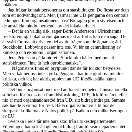
intäkterna.
Jag frågar kontaktpersonerna om statsbidragen. De flesta ser dem
som ett nödvändigt ont. Men fjärmar inte UD-pengarna den centrala
ledningen från organisationens bas? Bidragen gör ju styrelsen och
de anställda mindre beroende av det lokala arbetet.
– Det är en väldig risk, säger Börje Andersson i Ulricehamns
fredsförening. Lokalföreningarnas makt är förbi, kan man säga. Det
är svårt för oss att driva en del av de frågor som de ägnar sig åt i
Stockholm. Lobbying passar inte oss. Vi får en centralisering av
kunskap och ekonomi i organisationen.
Jens Petersson på kontoret i Stockholm håller med om att
statsbidragen ”inte är helt oproblematiska”.
– Någonstans finns en brytpunkt där de får för stor betydelse.
Men vi känner oss inte styrda. Pengarna har inte gjort oss mindre
kritiska, och jag har aldrig upplevt att UD försökt ställa några
politiska villkor.
Det finns organisationer med andra erfarenheter. Transnationella
stiftelsen för freds- och framtidsforskning, TFF, fick förra året, efter
nio år med organisationsstöd från UD, sitt bidrag indraget. Samma
sak hände Kvinnor för fred. Båda organisationerna tillhör de
skarpaste kritikerna av Natos politik på Balkan och militariseringen
av EU.
Svenska Freds får inte bara stöd från utrikesdepartementet.
Föreningen har också tagit emot bidrag från försvarsdepartementet
för sin medverkan vid Nordic Peace 98 och Viking 99.