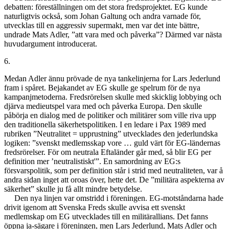
debatten: föreställningen om det stora fredsprojektet. EG kunde
naturligtvis också, som Johan Galtung och andra varnade för,
utvecklas till en aggressiv supermakt, men var det inte bättre,
undrade Mats Adler, ”att vara med och påverka”? Därmed var nästa
huvudargument introducerat.
6.
Medan Adler ännu prövade de nya tankelinjerna for Lars Jederlund
fram i spåret. Bejakandet av EG skulle ge spelrum för de nya
kampanjmetoderna. Fredsrörelsen skulle med skicklig lobbying och
djärva medieutspel vara med och påverka Europa. Den skulle
påbörja en dialog med de politiker och militärer som ville riva upp
den traditionella säkerhetspolitiken. I en ledare i Pax 1989 med
rubriken ”Neutralitet = upprustning” utvecklades den jederlundska
logiken: ”svenskt medlemsskap vore … guld värt för EG-ländernas
fredsrörelser. För om neutrala Eftaländer går med, så blir EG per
definition mer ’neutralistiskt'”. En samordning av EG:s
försvarspolitik, som per definition står i strid med neutraliteten, var å
andra sidan inget att oroas över, hette det. De ”militära aspekterna av
säkerhet” skulle ju få allt mindre betydelse.
Den nya linjen var omstridd i föreningen. EG-motståndarna hade
drivit igenom att Svenska Freds skulle avvisa ett svenskt
medlemskap om EG utvecklades till en militärallians. Det fanns
öppna ja-sägare i föreningen, men Lars Jederlund, Mats Adler och