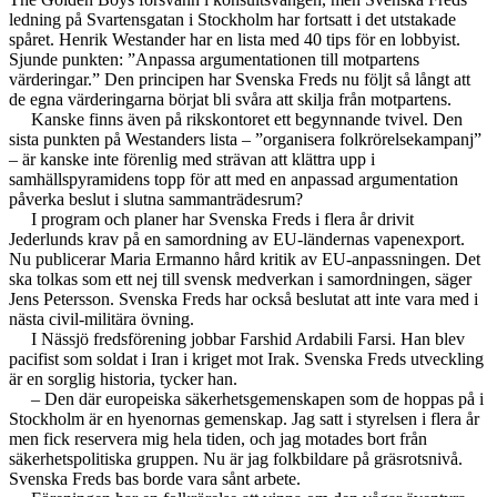
ledning på Svartensgatan i Stockholm har fortsatt i det utstakade
spåret. Henrik Westander har en lista med 40 tips för en lobbyist.
Sjunde punkten: ”Anpassa argumentationen till motpartens
värderingar.” Den principen har Svenska Freds nu följt så långt att
de egna värderingarna börjat bli svåra att skilja från motpartens.
Kanske finns även på rikskontoret ett begynnande tvivel. Den
sista punkten på Westanders lista – ”organisera folkrörelsekampanj”
– är kanske inte förenlig med strävan att klättra upp i
samhällspyramidens topp för att med en anpassad argumentation
påverka beslut i slutna sammanträdesrum?
I program och planer har Svenska Freds i flera år drivit
Jederlunds krav på en samordning av EU-ländernas vapenexport.
Nu publicerar Maria Ermanno hård kritik av EU-anpassningen. Det
ska tolkas som ett nej till svensk medverkan i samordningen, säger
Jens Petersson. Svenska Freds har också beslutat att inte vara med i
nästa civil-militära övning.
I Nässjö fredsförening jobbar Farshid Ardabili Farsi. Han blev
pacifist som soldat i Iran i kriget mot Irak. Svenska Freds utveckling
är en sorglig historia, tycker han.
– Den där europeiska säkerhetsgemenskapen som de hoppas på i
Stockholm är en hyenornas gemenskap. Jag satt i styrelsen i flera år
men fick reservera mig hela tiden, och jag motades bort från
säkerhetspolitiska gruppen. Nu är jag folkbildare på gräsrotsnivå.
Svenska Freds bas borde vara sånt arbete.