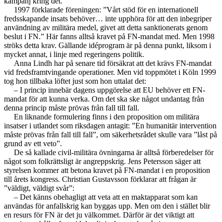
kampanj kring det.
1997 förklarade föreningen: ”Vårt stöd för en internationell
fredsskapande insats behöver… inte upphöra för att den inbegriper
användning av militära medel, givet att detta sanktionerats genom
beslut i FN.” Här fanns alltså kravet på FN-mandat med. Men 1998
ströks detta krav. Gällande idéprogram är på denna punkt, liksom i
mycket annat, i linje med regeringens politik.
Anna Lindh har på senare tid försäkrat att det krävs FN-mandat
vid fredsframtvingande operationer. Men vid toppmötet i Köln 1999
tog hon tillbaka löftet just som hon uttalat det:
– I princip innebär dagens uppgörelse att EU behöver ett FN-
mandat för att kunna verka. Om det ska ske något undantag från
denna princip måste prövas från fall till fall.
En liknande formulering finns i den proposition om militära
insatser i utlandet som riksdagen antagit: ”En humanitär intervention
måste prövas från fall till fall”, om säkerhetsrådet skulle vara ”låst på
grund av ett veto”.
De så kallade civil-militära övningarna är alltså förberedelser för
något som folkrättsligt är angreppskrig. Jens Petersson säger att
styrelsen kommer att betona kravet på FN-mandat i en proposition
till årets kongress. Christian Gustavsson förklarar att frågan är
”väldigt, väldigt svår”:
– Det känns obehagligt att veta att en maktapparat som kan
användas för anfallskrig kan byggas upp. Men om den i stället blir
en resurs för FN är det ju välkommet. Därför är det viktigt att