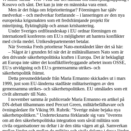
Kosovo och sånt. Det kan ju inte en människa vara emot.
Men är det fråga om felprioriteringar? Föreningen har själv
medverkat – och medverkar fortfarande – i lanseringen av den nya
europeiska krigsmakten som ett fredsfrämjande projekt för
minröjning, flyktinghjälp och annan krishantering.
Under Sveriges ordförandeskap i EU ordnar föreningen en
internationell konferens om EU:s möjligheter att hantera konflikter
med civila medel. Utrikesdepartementet betalar.
När Svenska Freds prioriterar Nato-motståndet låter det så här:
– Något är i grunden fel när det är militäralliansen Nato som är
den drivande säkerhetspolitiska kraften i Europa. Det är beklagligt
att Europa inte sätter det konfliktförebyggande arbetet inom OSSE,
EU:s utvidgning och EU:s gemensamma utrikes- och
säkerhetspolitik främst.
Detta pressmeddelande från Maria Ermanno skickades ut i mars
1999, just som EU-länderna stadfäste militariseringen av den
gemensamma utrikes- och säkerhetspolitiken. EU utmålades som ett
civilt alternativ till Nato.
I november samma år publicerade Maria Ermanno en artikel på
DN-debatt tillsammans med Percurt Green, militärbefälhavare och
övningsledare för Viking 99. Rubrik: ”Sverige måste bejaka nya
säkerhetspolitiken.” Undertecknarna förklarade sig vara ”överens
om att den säkerhetspolitiska integration som såväl militära som
civila organisationer nu deltar i är den rätta vägen att gå. Samverkan
mellan länder och mellan de militära och civila delarna i dessa länder