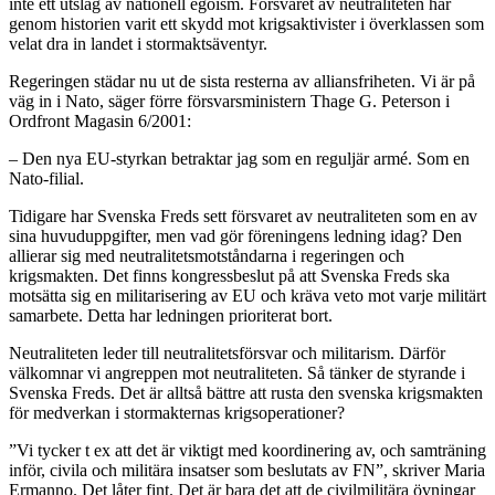
inte ett utslag av nationell egoism. Försvaret av neutraliteten har
genom historien varit ett skydd mot krigsaktivister i överklassen som
velat dra in landet i stormaktsäventyr.
Regeringen städar nu ut de sista resterna av alliansfriheten. Vi är på
väg in i Nato, säger förre försvarsministern Thage G. Peterson i
Ordfront Magasin 6/2001:
– Den nya EU-styrkan betraktar jag som en reguljär armé. Som en
Nato-filial.
Tidigare har Svenska Freds sett försvaret av neutraliteten som en av
sina huvuduppgifter, men vad gör föreningens ledning idag? Den
allierar sig med neutralitetsmotståndarna i regeringen och
krigsmakten. Det finns kongressbeslut på att Svenska Freds ska
motsätta sig en militarisering av EU och kräva veto mot varje militärt
samarbete. Detta har ledningen prioriterat bort.
Neutraliteten leder till neutralitetsförsvar och militarism. Därför
välkomnar vi angreppen mot neutraliteten. Så tänker de styrande i
Svenska Freds. Det är alltså bättre att rusta den svenska krigsmakten
för medverkan i stormakternas krigsoperationer?
”Vi tycker t ex att det är viktigt med koordinering av, och samträning
inför, civila och militära insatser som beslutats av FN”, skriver Maria
Ermanno. Det låter fint. Det är bara det att de civilmilitära övningar