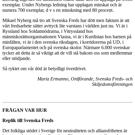
exemplar. Under Nybergs ledning har upplagan minskat och är
numera 700 exemplar, d v s en minskning med 80 procent.
Mikael Nyberg må tro att Svenska Freds har dött men faktum är att
vårt fredsarbete sätter avtryck lite varstans i världen just nu. Vi är i
Ryssland hos Soldatmödrarna, i Vitryssland hos
människorättsorganisationen Viasna, vi är i Kurdistan hos barnen på
minfälten, vi är i den svenska riksdagen, i korridorerna på UD, i
Europaparlamentet och på svenska skolor. Närmare 6.000 svenskar
tycker att detta är så viktigt att de vill stå bakom oss som medlemmar
eller stödjande.
Så ryktet om vår död är betydligt överdrivet.
Maria Ermanno, Ordförande, Svenska Freds- och
Skiljedomsföreningen
FRÅGAN VAR HUR
Replik till Svenska Freds
Det folkliga stödet i Sverige för neutraliteten och alliansfriheten är