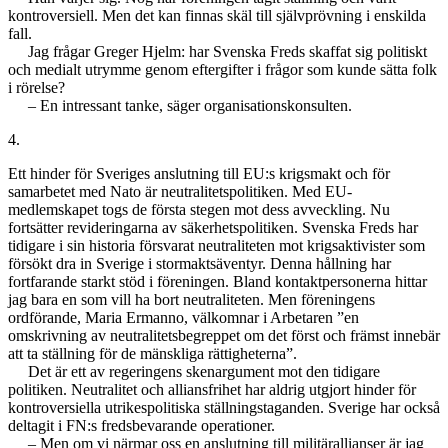
kontroversiell. Men det kan finnas skäl till självprövning i enskilda
fall.
Jag frågar Greger Hjelm: har Svenska Freds skaffat sig politiskt
och medialt utrymme genom eftergifter i frågor som kunde sätta folk
i rörelse?
– En intressant tanke, säger organisationskonsulten.
4.
Ett hinder för Sveriges anslutning till EU:s krigsmakt och för
samarbetet med Nato är neutralitetspolitiken. Med EU-
medlemskapet togs de första stegen mot dess avveckling. Nu
fortsätter revideringarna av säkerhetspolitiken. Svenska Freds har
tidigare i sin historia försvarat neutraliteten mot krigsaktivister som
försökt dra in Sverige i stormaktsäventyr. Denna hållning har
fortfarande starkt stöd i föreningen. Bland kontaktpersonerna hittar
jag bara en som vill ha bort neutraliteten. Men föreningens
ordförande, Maria Ermanno, välkomnar i Arbetaren ”en
omskrivning av neutralitetsbegreppet om det först och främst innebär
att ta ställning för de mänskliga rättigheterna”.
Det är ett av regeringens skenargument mot den tidigare
politiken. Neutralitet och alliansfrihet har aldrig utgjort hinder för
kontroversiella utrikespolitiska ställningstaganden. Sverige har också
deltagit i FN:s fredsbevarande operationer.
– Men om vi närmar oss en anslutning till militärallianser är jag