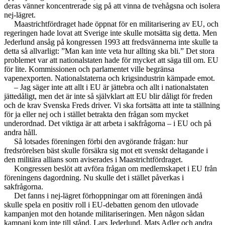
deras vänner koncentrerade sig på att vinna de tvehågsna och isolera
nej-lägret.
Maastrichtfördraget hade öppnat för en militarisering av EU, och
regeringen hade lovat att Sverige inte skulle motsätta sig detta. Men
Jederlund ansåg på kongressen 1993 att fredsvännerna inte skulle ta
detta så allvarligt: ”Man kan inte veta hur allting ska bli.” Det stora
problemet var att nationalstaten hade för mycket att säga till om. EU
för lite. Kommissionen och parlamentet ville begränsa
vapenexporten. Nationalstaterna och krigsindustrin kämpade emot.
– Jag säger inte att allt i EU är jättebra och allt i nationalstaten
jättedåligt, men det är inte så självklart att EU blir dåligt för freden
och de krav Svenska Freds driver. Vi ska fortsätta att inte ta ställning
för ja eller nej och i stället betrakta den frågan som mycket
underordnad. Det viktiga är att arbeta i sakfrågorna – i EU och på
andra håll.
Så lotsades föreningen förbi den avgörande frågan: hur
fredsrörelsen bäst skulle försäkra sig mot ett svenskt deltagande i
den militära allians som aviserades i Maastrichtfördraget.
Kongressen beslöt att avföra frågan om medlemskapet i EU från
föreningens dagordning. Nu skulle det i stället påverkas i
sakfrågorna.
Det fanns i nej-lägret förhoppningar om att föreningen ändå
skulle spela en positiv roll i EU-debatten genom den utlovade
kampanjen mot den hotande militariseringen. Men någon sådan
kampanj kom inte till stånd. Lars Jederlund, Mats Adler och andra