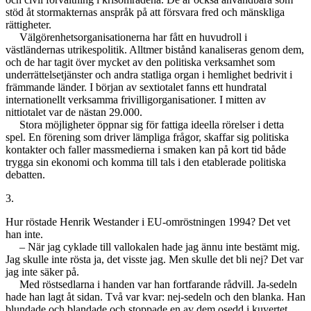
stöd åt stormakternas anspråk på att försvara fred och mänskliga
rättigheter.
Välgörenhetsorganisationerna har fått en huvudroll i
västländernas utrikespolitik. Alltmer bistånd kanaliseras genom dem,
och de har tagit över mycket av den politiska verksamhet som
underrättelsetjänster och andra statliga organ i hemlighet bedrivit i
främmande länder. I början av sextiotalet fanns ett hundratal
internationellt verksamma frivilligorganisationer. I mitten av
nittiotalet var de nästan 29.000.
Stora möjligheter öppnar sig för fattiga ideella rörelser i detta
spel. En förening som driver lämpliga frågor, skaffar sig politiska
kontakter och faller massmedierna i smaken kan på kort tid både
trygga sin ekonomi och komma till tals i den etablerade politiska
debatten.
3.
Hur röstade Henrik Westander i EU-omröstningen 1994? Det vet
han inte.
– När jag cyklade till vallokalen hade jag ännu inte bestämt mig.
Jag skulle inte rösta ja, det visste jag. Men skulle det bli nej? Det var
jag inte säker på.
Med röstsedlarna i handen var han fortfarande rådvill. Ja-sedeln
hade han lagt åt sidan. Två var kvar: nej-sedeln och den blanka. Han
blundade och blandade och stoppade en av dem osedd i kuvertet.