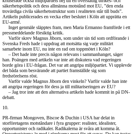
kritiserade också miljöpartiets nej till en överstatlig utrikes- och
säkerhetspolitik och dess allmänna motstånd mot EU, ”den enda
trovärdiga civila säkerhetsstruktur som i realiteten står till buds”.
Artikeln publicerades en vecka efter beslutet i Köln att upprätta en
EU-armé.
Inget genmäle släpptes fram, men Maria Ermanno framförde i ett
pressmeddelande försiktig kritik.
Varför skrev Magnus Jiborn, som under sin tid som ordförande i
Svenska Freds hade i uppdrag att motsätta sig varje militärt
samarbete inom EU, nu inte en rad om toppmötet i Köln?
– Det hade inte precis någon relevans i sammanhanget, säger
han. Poängen med artikeln var inte att diskutera vad regeringen
borde göra i EU-frågan. Det var att angripa miljöpartiet. Vi upplevde
det båda som besvärande att partiet framställde sig som
fredsrörelsens röst.
Varför valde Magnus Jiborn den vinkeln? Varför valde han inte
att angripa regeringen för dess ja till militariseringen av EU?
– Jag tror inte att den alternativa artikeln hade kommit in på DN-
debatt.
10.
PR-firman Mongoven, Biscoe & Duchin i USA har delat in
storföretagens motståndare i fyra grupper: realister, idealister,
opportunister och radikaler. Radikalerna är svåra att komma åt.
Opportunisterna är med i rörelserna mest för att synas. De kan tystas