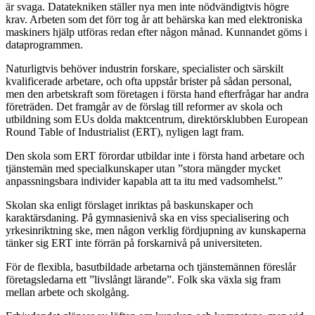
är svaga. Datatekniken ställer nya men inte nödvändigtvis högre
krav. Arbeten som det förr tog år att behärska kan med elektroniska
maskiners hjälp utföras redan efter någon månad. Kunnandet göms i
dataprogrammen.
Naturligtvis behöver industrin forskare, specialister och särskilt
kvalificerade arbetare, och ofta uppstår brister på sådan personal,
men den arbetskraft som företagen i första hand efterfrågar har andra
företräden. Det framgår av de förslag till reformer av skola och
utbildning som EUs dolda maktcentrum, direktörsklubben European
Round Table of Industrialist (ERT), nyligen lagt fram.
Den skola som ERT förordar utbildar inte i första hand arbetare och
tjänstemän med specialkunskaper utan ”stora mängder mycket
anpassningsbara individer kapabla att ta itu med vadsomhelst.”
Skolan ska enligt förslaget inriktas på baskunskaper och
karaktärsdaning. På gymnasienivå ska en viss specialisering och
yrkesinriktning ske, men någon verklig fördjupning av kunskaperna
tänker sig ERT inte förrän på forskarnivå på universiteten.
För de flexibla, basutbildade arbetarna och tjänstemännen föreslår
företagsledarna ett ”livslångt lärande”. Folk ska växla sig fram
mellan arbete och skolgång.