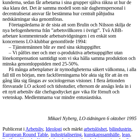
kunderna, sedan får arbetarna i sina grupper själva räkna ut hur de
ska klara det. Det är samma modell som när daghemspersonal i
decentraliserat ansvar får bestämma hur centralt påbjudna
nedskärningar ska genomföras.
Företagsledarna är de sista att som Brulin och Nilsson skilja de
nya befogenheterna från ”arbetsvillkoren i övrigt”. Två ABB-
arbetare kommenterade arbetsutvidgningen i en enkät som
koncernens LO-klubbar genomförde 1994:
– Tjänstemännen blir av med sina skituppgifter.
– Vi påförs mer och mer o-produktiva arbetsuppgifter utan
lönekompensation samtidigt som vi ska hålla samma produktion och
minska genomloppstiden med 25-50%.
På många arbetsplatser är nymodigheterna säkert välkomna, i alla
fall till en början, men fackföreningarna bör akta sig för att än en
gång låta sig fångas av sociologernas visioner. I flera årtionden
försvarade LO ackord och tidsstudier, eftersom de ansågs leda in i
ett nytt arbetsliv där chefsgodtycket gav vika för förnuft och
vetenskap. Medlemmarna var mindre entusiastiska.
Mikael Nyberg, LO-tidningen 6 oktober 1995
Publicerat i
Arbetsliv
,
Ideologi
och märkt
arbetslöshet
,
bilindustrin
,
European Round Table
,
industrialisering
,
kunskapssamhälle
,
lean
,