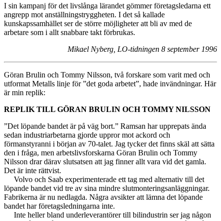
I sin kampanj för det livslånga lärandet gömmer företagsledarna ett
angrepp mot anställningstryggheten. I det så kallade
kunskapssamhället ser de större möjligheter att bli av med de
arbetare som i allt snabbare takt förbrukas.
Mikael Nyberg, LO-tidningen 8 september 1996
Göran Brulin och Tommy Nilsson, två forskare som varit med och
utformat Metalls linje för ”det goda arbetet”, hade invändningar. Här
är min replik:
REPLIK TILL GÖRAN BRULIN OCH TOMMY NILSSON
”Det löpande bandet är på väg bort.” Ramsan har upprepats ända
sedan industriarbetarna gjorde uppror mot ackord och
förmanstyranni i början av 70-talet. Jag tycker det finns skäl att sätta
den i fråga, men arbetslivsforskarna Göran Brulin och Tommy
Nilsson drar därav slutsatsen att jag finner allt vara vid det gamla.
Det är inte rättvist.
Volvo och Saab experimenterade ett tag med alternativ till det
löpande bandet vid tre av sina mindre slutmonteringsanläggningar.
Fabrikerna är nu nedlagda. Några avsikter att lämna det löpande
bandet har företagsledningarna inte.
Inte heller bland underleverantörer till bilindustrin ser jag någon