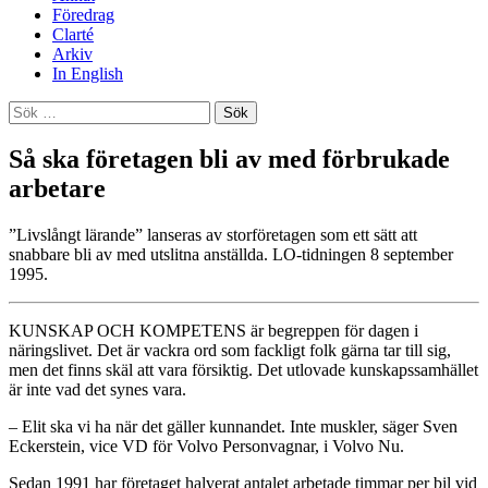
Föredrag
Clarté
Arkiv
In English
Sök
efter:
Så ska företagen bli av med förbrukade
arbetare
”Livslångt lärande” lanseras av storföretagen som ett sätt att
snabbare bli av med utslitna anställda. LO-tidningen 8 september
1995.
KUNSKAP OCH KOMPETENS är begreppen för dagen i
näringslivet. Det är vackra ord som fackligt folk gärna tar till sig,
men det finns skäl att vara försiktig. Det utlovade kunskapssamhället
är inte vad det synes vara.
– Elit ska vi ha när det gäller kunnandet. Inte muskler, säger Sven
Eckerstein, vice VD för Volvo Personvagnar, i Volvo Nu.
Sedan 1991 har företaget halverat antalet arbetade timmar per bil vid