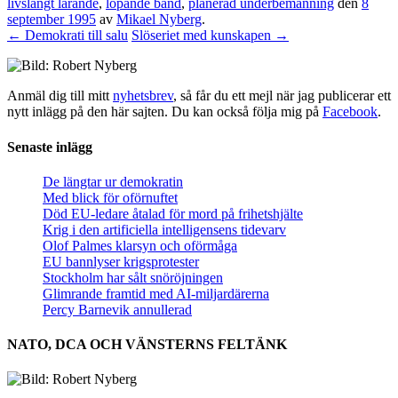
livslångt lärande
,
löpande band
,
planerad underbemanning
den
8
september 1995
av
Mikael Nyberg
.
←
Demokrati till salu
Slöseriet med kunskapen
→
Anmäl dig till mitt
nyhetsbrev
, så får du ett mejl när jag publicerar ett
nytt inlägg på den här sajten. Du kan också följa mig på
Facebook
.
Senaste inlägg
De längtar ur demokratin
Med blick för oförnuftet
Död EU-ledare åtalad för mord på frihetshjälte
Krig i den artificiella intelligensens tidevarv
Olof Palmes klarsyn och oförmåga
EU bannlyser krigsprotester
Stockholm har sålt snöröjningen
Glimrande framtid med AI-miljardärerna
Percy Barnevik annullerad
NATO, DCA OCH VÄNSTERNS FELTÄNK