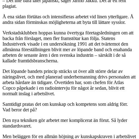
– Det inte bara låter japanskt, säger Jarmo Jakku. Det är ett rent
plagiat.
Å ena sidan förtätas och intensifieras arbetet vid linen ytterligare. Å
andra sidan förminskas möjligheterna att byta till lättare sysslor.
Verkstadsklubben hoppas kunna övertyga företagsledningen om att
backa från förslaget, men fler framstötar kan följa. Statens
Industriverk visade i en undersökning 1991 att det tvärtemot den
allmänna föreställningen blivit mer av löpande band och enahanda
arbeten de senaste åren i den svenska industrin – särskilt i de så
kallade framtidsbranscherna.
Det löpande bandets princip sträcks ut över allt större delar av
näringslivet, och med planerad underbemanning drivs personalen att
arbeta hårdare än tidigare. Övertiden har, som chefen för Atlas
Copco påpekade i en radiointervju för något år sedan, blivit ett
normalt inslag i arbetslivet.
Samtidigt pratas det om kunskap och kompetens som aldrig förr.
Vad beror det på?
Den nya tekniken gör arbetet mer komplicerat än förut. Så lyder
standardsvaret.
Men beläggen för en allmän höjning av kunskapskraven i arbetslivet