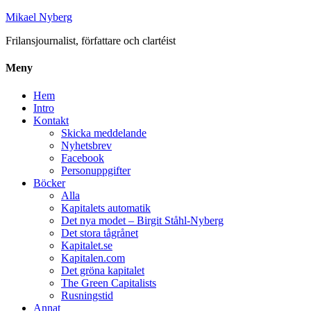
Mikael Nyberg
Frilansjournalist, författare och clartéist
Meny
Hem
Intro
Kontakt
Skicka meddelande
Nyhetsbrev
Facebook
Personuppgifter
Böcker
Alla
Kapitalets automatik
Det nya modet – Birgit Ståhl-Nyberg
Det stora tågrånet
Kapitalet.se
Kapitalen.com
Det gröna kapitalet
The Green Capitalists
Rusningstid
Annat