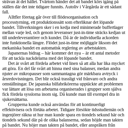
strävan åt det hållet. Tvärtom händer det att bandet körs igång på
ställen där det inte tidigare funnits. Autoliv i Vårgårda är ett sådant
fall.
Alltfler företag går över till flödesorganisation och
processtyrning, ett produktionssätt som efterliknar det löpande
bandet. Tillverkningen sker i en kedja med minimerade buffertlager
mellan varje led, och genom leveranser just-in-time sträcks kedjan ut
till underleverantörer och kunder. Då är de individuella ackorden
inte funktionella längre. Flödet just-in-time möjliggör liksom det
mekaniska bandet en automatisk reglering av arbetstakten.
Japanernas bidrag – här kommer det nya – är ett antal metoder
för att tackla nackdelarna med det löpande bandet.
Det är svårt att fördela arbetet vid linen så att alla har lika mycket
att göra. En del får svårt att hinna med sina balanser, medan andra
njuter av mikropauser som sammantagna gör märkbara avtryck i
årsredovisningen. Det blir också trassligt vid frånvaro och andra
omställningar. De japanska bilfabrikörerna upptäckte att problemen
var lättare att lösa om arbetarna organiserades i grupper som själva
fick fördela sysslorna inom sig. Då kunde man till exempel dra in
sjukersättarna.
Grupperna kunde också användas för att kontinuerligt
effektivisera och förtäta arbetet. Tidigare försökte tidsstudiemän och
ingenjörer räkna ut hur man kunde spara en tiondels sekund här och
tiondels sekund där på de olika balanserna, sedan höjde man takten
på bandet. Nu höjer man takten på bandet, eller anspråken från