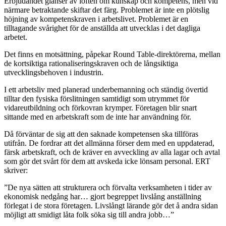
Erbjudandet glänser av löften om kunskap och kompetens, men vid
närmare betraktande skiftar det färg. Problemet är inte en plötslig
höjning av kompetenskraven i arbetslivet. Problemet är en
tilltagande svårighet för de anställda att utvecklas i det dagliga
arbetet.
Det finns en motsättning, påpekar Round Table-direktörerna, mellan
de kortsiktiga rationaliseringskraven och de långsiktiga
utvecklingsbehoven i industrin.
I ett arbetsliv med planerad underbemanning och ständig övertid
tilltar den fysiska förslitningen samtidigt som utrymmet för
vidareutbildning och förkovran krymper. Företagen blir snart
sittande med en arbetskraft som de inte har användning för.
Då förväntar de sig att den saknade kompetensen ska tillföras
utifrån. De fordrar att det allmänna förser dem med en uppdaterad,
färsk arbetskraft, och de kräver en avveckling av alla lagar och avtal
som gör det svårt för dem att avskeda icke lönsam personal. ERT
skriver:
”De nya sätten att strukturera och förvalta verksamheten i tider av
ekonomisk nedgång har… gjort begreppet livslång anställning
förlegat i de stora företagen. Livslångt lärande gör det å andra sidan
möjligt att smidigt låta folk söka sig till andra jobb…”