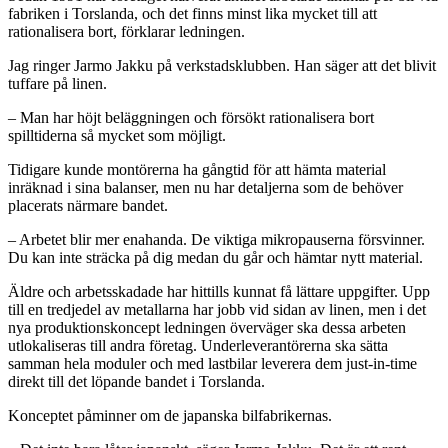
fabriken i Torslanda, och det finns minst lika mycket till att
rationalisera bort, förklarar ledningen.
Jag ringer Jarmo Jakku på verkstadsklubben. Han säger att det blivit
tuffare på linen.
– Man har höjt beläggningen och försökt rationalisera bort
spilltiderna så mycket som möjligt.
Tidigare kunde montörerna ha gångtid för att hämta material
inräknad i sina balanser, men nu har detaljerna som de behöver
placerats närmare bandet.
– Arbetet blir mer enahanda. De viktiga mikropauserna försvinner.
Du kan inte sträcka på dig medan du går och hämtar nytt material.
Äldre och arbetsskadade har hittills kunnat få lättare uppgifter. Upp
till en tredjedel av metallarna har jobb vid sidan av linen, men i det
nya produktionskoncept ledningen överväger ska dessa arbeten
utlokaliseras till andra företag. Underleverantörerna ska sätta
samman hela moduler och med lastbilar leverera dem just-in-time
direkt till det löpande bandet i Torslanda.
Konceptet påminner om de japanska bilfabrikernas.