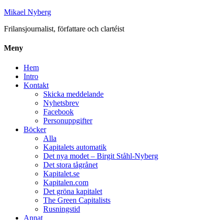
Mikael Nyberg
Frilansjournalist, författare och clartéist
Meny
Hem
Intro
Kontakt
Skicka meddelande
Nyhetsbrev
Facebook
Personuppgifter
Böcker
Alla
Kapitalets automatik
Det nya modet – Birgit Ståhl-Nyberg
Det stora tågrånet
Kapitalet.se
Kapitalen.com
Det gröna kapitalet
The Green Capitalists
Rusningstid
Annat