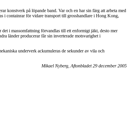
erar konstverk på löpande band. Var och en har sin färg att arbeta med
s i containrar för vidare transport till grosshandlare i Hong Kong,
 det i massomfattning förvandlas till ett enformigt jäkt, desto mer
ndra länder producerar får sin inverterade motsvarighet i
a mekaniska underverk ackumuleras de sekunder av vila och
Mikael Nyberg, Aftonbladet 29 december 2005