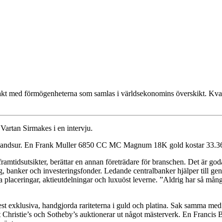
takt med förmögenheterna som samlas i världsekonomins överskikt. Kvar
artan Sirmakes i en intervju.
armbandsur. En Frank Muller 6850 CC MC Magnum 18K gold kostar 33.36
framtidsutsikter, berättar en annan företrädare för branschen. Det är go
, banker och investeringsfonder. Ledande centralbanker hjälper till ge
iva placeringar, aktieutdelningar och luxuöst leverne. ”Aldrig har så må
t exklusiva, handgjorda rariteterna i guld och platina. Sak samma med 
rt Christie’s och Sotheby’s auktionerar ut något mästerverk. En Franci