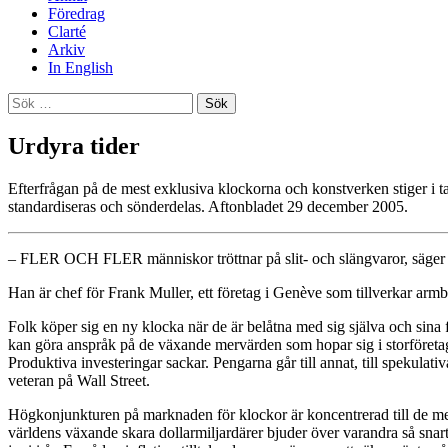
Föredrag
Clarté
Arkiv
In English
Sök
efter:
Urdyra tider
Efterfrågan på de mest exklusiva klockorna och konstverken stiger i 
standardiseras och sönderdelas. Aftonbladet 29 december 2005.
– FLER OCH FLER människor tröttnar på slit- och slängvaror, säger V
Han är chef för Frank Muller, ett företag i Genève som tillverkar 
Folk köper sig en ny klocka när de är belåtna med sig själva och sina 
kan göra anspråk på de växande mervärden som hopar sig i storföretag
Produktiva investeringar sackar. Pengarna går till annat, till spekulat
veteran på Wall Street.
Högkonjunkturen på marknaden för klockor är koncentrerad till de mes
världens växande skara dollarmiljardärer bjuder över varandra så sna