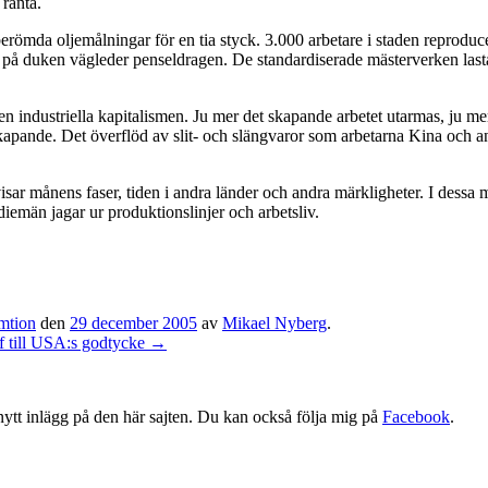
 ränta.
römda oljemålningar för en tia styck. 3.000 arbetare i staden reproduc
jer på duken vägleder penseldragen. De standardiserade mästerverken lasta
en industriella kapitalismen. Ju mer det skapande arbetet utarmas, ju mer
 skapande. Det överflöd av slit- och slängvaror som arbetarna Kina och a
sar månens faser, tiden i andra länder och andra märkligheter. I dess
iemän jagar ur produktionslinjer och arbetsliv.
mtion
den
29 december 2005
av
Mikael Nyberg
.
 till USA:s godtycke
→
tt nytt inlägg på den här sajten. Du kan också följa mig på
Facebook
.