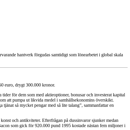
varande hantverk förgudas samtidigt som lönearbetet i global skala
0 euro, drygt 300.000 kronor.
da tider för dem som med aktieoptioner, bonusar och investerat kapital
nom att pumpa ut likvida medel i samhällsekonomins överskikt.
nga tjänat så mycket pengar med så lite talang”, sammanfattar en
konst och antikviteter. Efterfrågan på dussinvaror sjunker medan
s Bacon som gick för 920.000 pund 1995 kostade nästan fem miljoner i