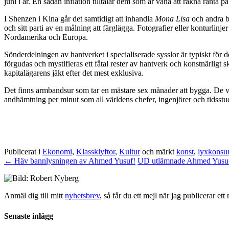
juni i år. En sådan inflation tilltalar dem som är vana att räkna ränta på
I Shenzen i Kina går det samtidigt att inhandla
Mona Lisa
och andra be
och sitt parti av en målning att färglägga. Fotografier eller konturlin
Nordamerika och Europa.
Sönderdelningen av hantverket i specialiserade sysslor är typiskt för d
förgudas och mystifieras ett fåtal rester av hantverk och konstnärligt
kapitalägarens jäkt efter det mest exklusiva.
Det finns armbandsur som tar en mästare sex månader att bygga. De vi
andhämtning per minut som all världens chefer, ingenjörer och tidsstud
Publicerat i
Ekonomi
,
Klassklyftor
,
Kultur
och märkt
konst
,
lyxkonsu
←
Häv bannlysningen av Ahmed Yusuf!
UD utlämnade Ahmed Yusuf
Anmäl dig till mitt
nyhetsbrev
, så får du ett mejl när jag publicerar e
Senaste inlägg