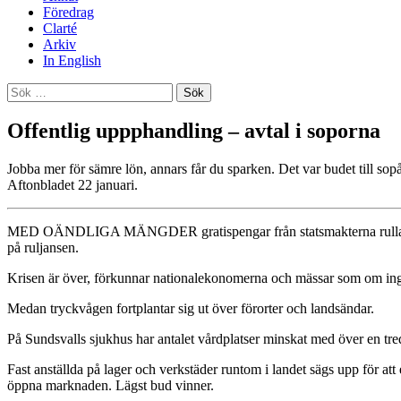
Föredrag
Clarté
Arkiv
In English
Sök
efter:
Offentlig uppphandling – avtal i soporna
Jobba mer för sämre lön, annars får du sparken. Det var budet till so
Aftonbladet 22 januari.
MED OÄNDLIGA MÄNGDER gratispengar från statsmakterna rullar spele
på ruljansen.
Krisen är över, förkunnar nationalekonomerna och mässar som om inget 
Medan tryckvågen fortplantar sig ut över förorter och landsändar.
På Sundsvalls sjukhus har antalet vårdplatser minskat med över en tredj
Fast anställda på lager och verkstäder runtom i landet sägs upp för a
öppna marknaden. Lägst bud vinner.