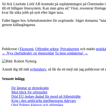
Så fick Liselotte Lööf AB kontrakt på sophämtningen på Östermalm i St
till ett billigare lönesystem. Kan man göra så? Visst, resonerar företag
kvar får söka jobb på nytt efter lägre taxa.
Fallet ligger hos Arbetsdomstolen för avgörande. Säger domarna ”tuta o
genom källargångarna.
Publicerat i
Ekonomi
,
Offentlig sektor
,
Privatisering
och märkt
nedskä
←
Nya chefsidealet: en jägarsoldat
Ta hem soldaterna!
→
Anmäl dig till mitt
nyhetsbrev
, så får du ett mejl när jag publicerar e
Senaste inlägg
De längtar ur demokratin
Med blick för oförnuftet
Död EU-ledare åtalad för mord på frihetshjälte
Krig i den artificiella intelligensens tidevarv
Olof Palmes klarsyn och oförmåga