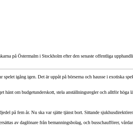
påkarna på Östermalm i Stockholm efter den senaste offentliga upphandl
t igång igen. Det är uppåt på börserna och hausse i exotiska spekul
hänt om budgetunderskott, stela anställningsregler och alltför höga lä
edel på fem år. Nu ska var sjätte tjänst bort. Sittande sjukhusdirektöre
tt ersättas av daglönare från bemanningsbolag, och busschaufförer, vår