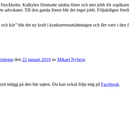
ockholm. Kalkylen förutsatte sänkta löner och mer jobb för sopåkarna. 
ets advokater. Till den gamla lönen blir det inget jobb. Följaktligen för
ch kör” blir det ny kraft i konkurrensutsättningen och fler varv i den f
rningar
den
22 januari 2010
av
Mikael Nyberg
.
tt nytt inlägg på den här sajten. Du kan också följa mig på
Facebook
.