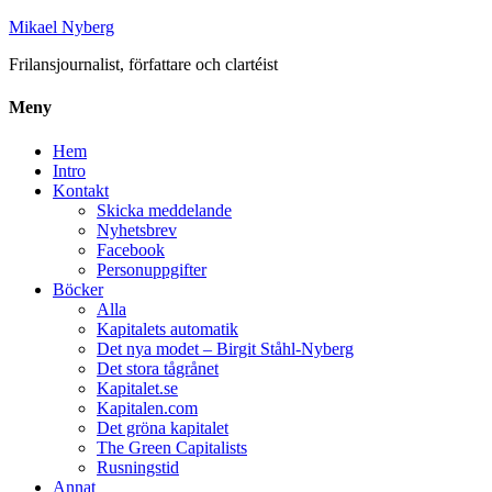
Mikael Nyberg
Frilansjournalist, författare och clartéist
Meny
Hem
Intro
Kontakt
Skicka meddelande
Nyhetsbrev
Facebook
Personuppgifter
Böcker
Alla
Kapitalets automatik
Det nya modet – Birgit Ståhl-Nyberg
Det stora tågrånet
Kapitalet.se
Kapitalen.com
Det gröna kapitalet
The Green Capitalists
Rusningstid
Annat