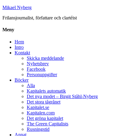
Mikael Nyberg
Frilansjournalist, författare och clartéist
Meny
Hem
Intro
Kontakt
Skicka meddelande
Nyhetsbrev
Facebook
Personuppgifter
Böcker
Alla
Kapitalets automatik
Det nya modet – Birgit Ståhl-Nyberg
Det stora tågrånet
Kapitalet.se
Kapitalen.com
Det gröna kapitalet
The Green Capitalists
Rusningstid
Annat