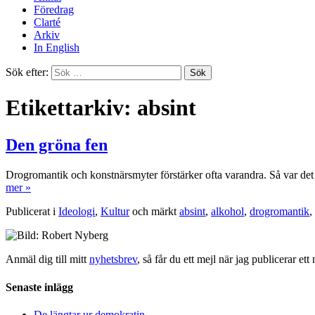
Föredrag
Clarté
Arkiv
In English
Sök efter:
Etikettarkiv: absint
Den gröna fen
Drogromantik och konstnärsmyter förstärker ofta varandra. Så var det
mer »
Publicerat i
Ideologi
,
Kultur
och märkt
absint
,
alkohol
,
drogromantik
,
Anmäl dig till mitt
nyhetsbrev
, så får du ett mejl när jag publicerar e
Senaste inlägg
De längtar ur demokratin