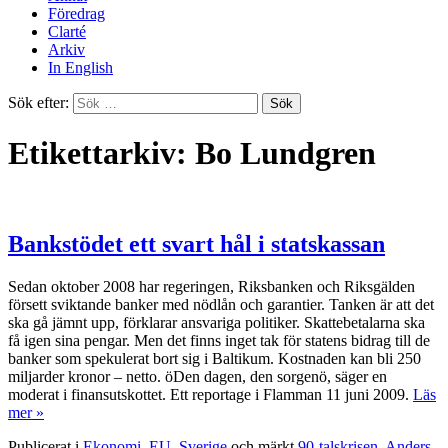
Föredrag
Clarté
Arkiv
In English
Sök efter:
Etikettarkiv: Bo Lundgren
Bankstödet ett svart hål i statskassan
Sedan oktober 2008 har regeringen, Riksbanken och Riksgälden
försett sviktande banker med nödlån och garantier. Tanken är att det
ska gå jämnt upp, förklarar ansvariga politiker. Skattebetalarna ska
få igen sina pengar. Men det finns inget tak för statens bidrag till de
banker som spekulerat bort sig i Baltikum. Kostnaden kan bli 250
miljarder kronor – netto. öDen dagen, den sorgenö, säger en
moderat i finansutskottet. Ett reportage i Flamman 11 juni 2009.
Läs
mer »
Publicerat i
Ekonomi
,
EU
,
Sverige
och märkt
90-talskrisen
,
Anders