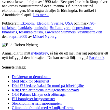
svenska krisen i början av 1990-talet. Receptet är enkelt: lämpa över
bankernas förlustaffärer på det allmänna. Då blir det fart på
ekonomin igen. Men några detaljer är förträngda. En artikel i
Aftonbladet 9 april.
Läs mer »
Publicerat i
Ekonomi
,
Ideologi
,
Sverige
,
USA
och märkt
90-
talskrisen
,
bankkris
,
bankstöd
,
Bo Lundgren
,
depressionen
,
finanskris
,
fossilkapitalism
,
Lawrence Summers
,
växthuseffekten
den
9 april 2009
av
Mikael Nyberg
.
Anmäl dig till mitt
nyhetsbrev
, så får du ett mejl när jag publicerar ett
nytt inlägg på den här sajten. Du kan också följa mig på
Facebook
.
Senaste inlägg
De längtar ur demokratin
Med blick för oförnuftet
Död EU-ledare åtalad för mord på frihetshjälte
Krig i den artificiella intelligensens tidevarv
Olof Palmes klarsyn och oförmåga
EU bannlyser krigsprotester
Stockholm har sålt snöröjningen
Glimrande framtid med AI-miljardärerna