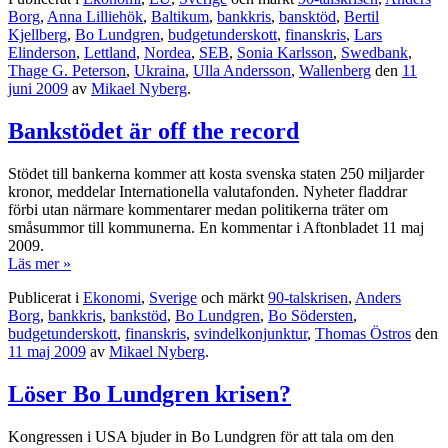
Borg
,
Anna Lilliehök
,
Baltikum
,
bankkris
,
bansktöd
,
Bertil
Kjellberg
,
Bo Lundgren
,
budgetunderskott
,
finanskris
,
Lars
Elinderson
,
Lettland
,
Nordea
,
SEB
,
Sonia Karlsson
,
Swedbank
,
Thage G. Peterson
,
Ukraina
,
Ulla Andersson
,
Wallenberg
den
11
juni 2009
av
Mikael Nyberg
.
Bankstödet är off the record
Stödet till bankerna kommer att kosta svenska staten 250 miljarder
kronor, meddelar Internationella valutafonden. Nyheter fladdrar
förbi utan närmare kommentarer medan politikerna träter om
småsummor till kommunerna. En kommentar i Aftonbladet 11 maj
2009.
Läs mer »
Publicerat i
Ekonomi
,
Sverige
och märkt
90-talskrisen
,
Anders
Borg
,
bankkris
,
bankstöd
,
Bo Lundgren
,
Bo Södersten
,
budgetunderskott
,
finanskris
,
svindelkonjunktur
,
Thomas Östros
den
11 maj 2009
av
Mikael Nyberg
.
Löser Bo Lundgren krisen?
Kongressen i USA bjuder in Bo Lundgren för att tala om den