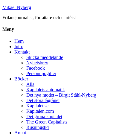
Mikael Nyberg
Frilansjournalist, författare och clartéist
Meny
Hem
Intro
Kontakt
Skicka meddelande
Nyhetsbrev
Facebook
Personuppgifter
Böcker
Alla
Kapitalets automatik
Det nya modet – Birgit Ståhl-Nyberg
Det stora tågrånet
Kapitalet.se
Kapitalen.com
Det gröna kapitalet
The Green Capitalists
Rusningstid
Annat