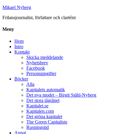
Mikael Nyberg
Frilansjournalist, författare och clartéist
Meny
Hem
Intro
Kontakt
Skicka meddelande
Nyhetsbrev
Facebook
Personuppgifter
Böcker
Alla
Kapitalets automatik
Det nya modet – Birgit Ståhl-Nyberg
Det stora tågrånet
Kapitalet.se
Kapitalen.com
Det gröna kapitalet
The Green Capitalists
Rusningstid
Annat