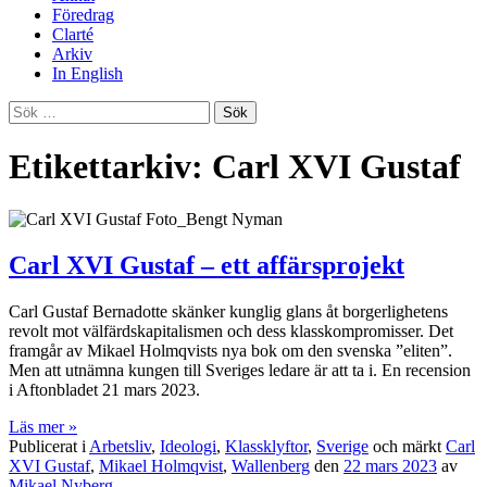
Föredrag
Clarté
Arkiv
In English
Sök
efter:
Etikettarkiv: Carl XVI Gustaf
Carl XVI Gustaf – ett affärsprojekt
Carl Gustaf Bernadotte skänker kunglig glans åt borgerlighetens
revolt mot välfärdskapitalismen och dess klasskompromisser. Det
framgår av Mikael Holmqvists nya bok om den svenska ”eliten”.
Men att utnämna kungen till Sveriges ledare är att ta i. En recension
i Aftonbladet 21 mars 2023.
Läs mer »
Publicerat i
Arbetsliv
,
Ideologi
,
Klassklyftor
,
Sverige
och märkt
Carl
XVI Gustaf
,
Mikael Holmqvist
,
Wallenberg
den
22 mars 2023
av
Mikael Nyberg
.