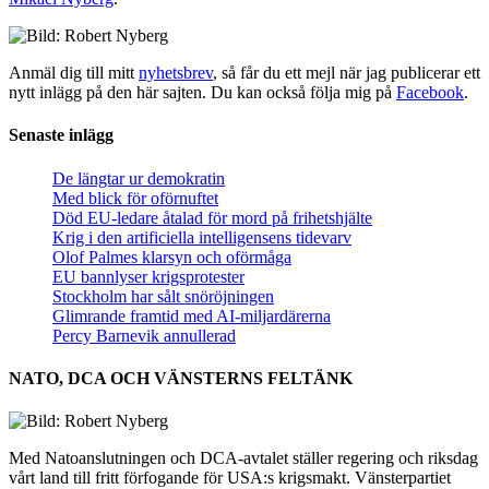
Anmäl dig till mitt
nyhetsbrev
, så får du ett mejl när jag publicerar ett
nytt inlägg på den här sajten. Du kan också följa mig på
Facebook
.
Senaste inlägg
De längtar ur demokratin
Med blick för oförnuftet
Död EU-ledare åtalad för mord på frihetshjälte
Krig i den artificiella intelligensens tidevarv
Olof Palmes klarsyn och oförmåga
EU bannlyser krigsprotester
Stockholm har sålt snöröjningen
Glimrande framtid med AI-miljardärerna
Percy Barnevik annullerad
NATO, DCA OCH VÄNSTERNS FELTÄNK
Med Natoanslutningen och DCA-avtalet ställer regering och riksdag
vårt land till fritt förfogande för USA:s krigsmakt. Vänsterpartiet