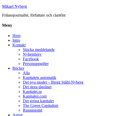
Mikael Nyberg
Frilansjournalist, författare och clartéist
Meny
Hem
Intro
Kontakt
Skicka meddelande
Nyhetsbrev
Facebook
Personuppgifter
Böcker
Alla
Kapitalets automatik
Det nya modet – Birgit Ståhl-Nyberg
Det stora tågrånet
Kapitalet.se
Kapitalen.com
Det gröna kapitalet
The Green Capitalists
Rusningstid
Annat