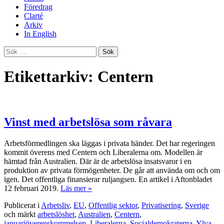
Föredrag
Clarté
Arkiv
In English
Sök
efter:
Etikettarkiv: Centern
Vinst med arbetslösa som råvara
Arbetsförmedlingen ska läggas i privata händer. Det har regeringen
kommit överens med Centern och Liberalerna om. Modellen är
hämtad från Australien. Där är de arbetslösa insatsvaror i en
produktion av privata förmögenheter. De går att använda om och om
igen. Det offentliga finansierar ruljangsen. En artikel i Aftonbladet
12 februari 2019.
Läs mer »
Publicerat i
Arbetsliv
,
EU
,
Offentlig sektor
,
Privatisering
,
Sverige
och märkt
arbetslöshet
,
Australien
,
Centern
,
januariöverenskommelsen
,
Liberalerna
,
Socialdemokraterna
,
Ylva