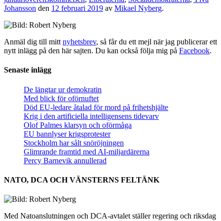
Johansson
den
12 februari 2019
av
Mikael Nyberg
.
Anmäl dig till mitt
nyhetsbrev
, så får du ett mejl när jag publicerar ett
nytt inlägg på den här sajten. Du kan också följa mig på
Facebook
.
Senaste inlägg
De längtar ur demokratin
Med blick för oförnuftet
Död EU-ledare åtalad för mord på frihetshjälte
Krig i den artificiella intelligensens tidevarv
Olof Palmes klarsyn och oförmåga
EU bannlyser krigsprotester
Stockholm har sålt snöröjningen
Glimrande framtid med AI-miljardärerna
Percy Barnevik annullerad
NATO, DCA OCH VÄNSTERNS FELTÄNK
Med Natoanslutningen och DCA-avtalet ställer regering och riksdag