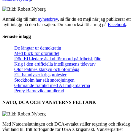
Anmäl dig till mitt
nyhetsbrev
, så får du ett mejl när jag publicerar ett
nytt inlägg på den här sajten. Du kan också följa mig på
Facebook
.
Senaste inlägg
De längtar ur demokratin
Med blick för oförnuftet
Död EU-ledare åtalad för mord på frihetshjälte
Krig i den artificiella intelligensens tidevarv
Olof Palmes klarsyn och oförmåga
EU bannlyser krigsprotester
Stockholm har sålt snöröjningen
Glimrande framtid med AI-miljardärerna
Percy Barnevik annullerad
NATO, DCA OCH VÄNSTERNS FELTÄNK
Med Natoanslutningen och DCA-avtalet ställer regering och riksdag
vårt land till fritt förfogande för USA:s krigsmakt. Vänsterpartiet