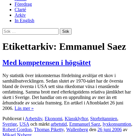
Föredrag
Clarté
Arkiv
In English
Sök
efter:
Etikettarkiv: Emmanuel Saez
Med kompetensen i högsätet
Ny statistik över inkomsternas fördelning avslöjar ett skov i
samhällsutvecklingen. Sedan slutet av 1970-talet har de översta
bland de översta i USA sett sina rikedomar växa i enastående
omfattning. Samma brott med efterkrigstidens relativa jämlikhet har
skett i Sverige. Det handlar om en upprullning av mer än ett
århundrade av sociala framsteg. En artikel i Aftonbladet 26 juni
2006.
Läs mer »
Publicerat i
Arbetsliv
,
Ekonomi
,
Klassklyftor
,
Storbritannien
,
Sverige
,
USA
och märkt
arbetstid
,
Emmanuel Saez
,
lyxkonsumtion
,
Robert Gordon
,
Thomas Piketty
,
Wallenberg
den
26 juni 2006
av
Mikael Nyberg
.