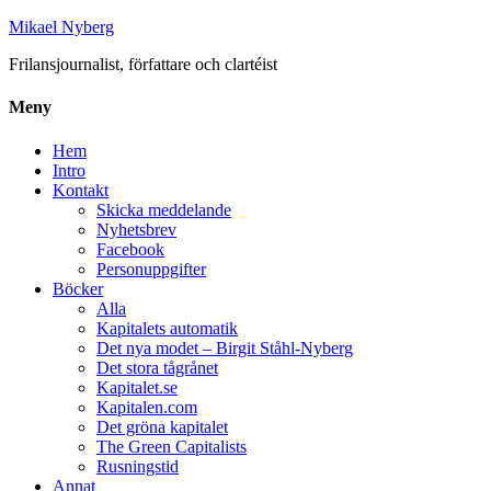
Mikael Nyberg
Frilansjournalist, författare och clartéist
Meny
Hem
Intro
Kontakt
Skicka meddelande
Nyhetsbrev
Facebook
Personuppgifter
Böcker
Alla
Kapitalets automatik
Det nya modet – Birgit Ståhl-Nyberg
Det stora tågrånet
Kapitalet.se
Kapitalen.com
Det gröna kapitalet
The Green Capitalists
Rusningstid
Annat