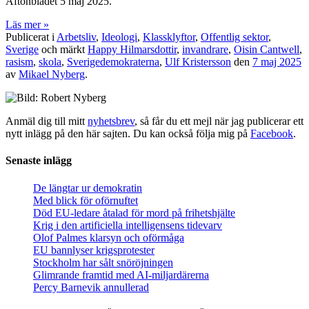
Aftonbladet 5 maj 2025.
Läs mer »
Publicerat i
Arbetsliv
,
Ideologi
,
Klassklyftor
,
Offentlig sektor
,
Sverige
och märkt
Happy Hilmarsdottir
,
invandrare
,
Oisin Cantwell
,
rasism
,
skola
,
Sverigedemokraterna
,
Ulf Kristersson
den
7 maj 2025
av
Mikael Nyberg
.
Anmäl dig till mitt
nyhetsbrev
, så får du ett mejl när jag publicerar ett
nytt inlägg på den här sajten. Du kan också följa mig på
Facebook
.
Senaste inlägg
De längtar ur demokratin
Med blick för oförnuftet
Död EU-ledare åtalad för mord på frihetshjälte
Krig i den artificiella intelligensens tidevarv
Olof Palmes klarsyn och oförmåga
EU bannlyser krigsprotester
Stockholm har sålt snöröjningen
Glimrande framtid med AI-miljardärerna
Percy Barnevik annullerad