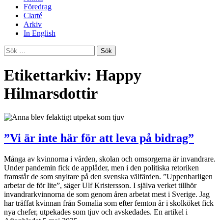
Föredrag
Clarté
Arkiv
In English
Sök
efter:
Etikettarkiv: Happy
Hilmarsdottir
”Vi är inte här för att leva på bidrag”
Många av kvinnorna i vården, skolan och omsorgerna är invandrare.
Under pandemin fick de applåder, men i den politiska retoriken
framstår de som snyltare på den svenska välfärden. ”Uppenbarligen
arbetar de för lite”, säger Ulf Kristersson. I själva verket tillhör
invandrarkvinnorna de som genom åren arbetat mest i Sverige. Jag
har träffat kvinnan från Somalia som efter femton år i skolköket fick
nya chefer, utpekades som tjuv och avskedades. En artikel i