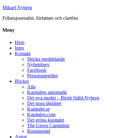
Mikael Nyberg
Frilansjournalist, författare och clartéist
Meny
Hem
Intro
Kontakt
Skicka meddelande
Nyhetsbrev
Facebook
Personuppgifter
Böcker
Alla
Kapitalets automatik
Det nya modet – Birgit Ståhl-Nyberg
Det stora tågrånet
Kapitalet.se
Kapitalen.com
Det gröna kapitalet
The Green Capitalists
Rusningstid
Annat