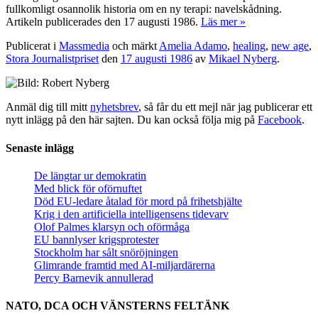
fullkomligt osannolik historia om en ny terapi: navelskådning.
Artikeln publicerades den 17 augusti 1986.
Läs mer »
Publicerat i
Massmedia
och märkt
Amelia Adamo
,
healing
,
new age
,
Stora Journalistpriset
den
17 augusti 1986
av
Mikael Nyberg
.
Anmäl dig till mitt
nyhetsbrev
, så får du ett mejl när jag publicerar ett
nytt inlägg på den här sajten. Du kan också följa mig på
Facebook
.
Senaste inlägg
De längtar ur demokratin
Med blick för oförnuftet
Död EU-ledare åtalad för mord på frihetshjälte
Krig i den artificiella intelligensens tidevarv
Olof Palmes klarsyn och oförmåga
EU bannlyser krigsprotester
Stockholm har sålt snöröjningen
Glimrande framtid med AI-miljardärerna
Percy Barnevik annullerad
NATO, DCA OCH VÄNSTERNS FELTÄNK