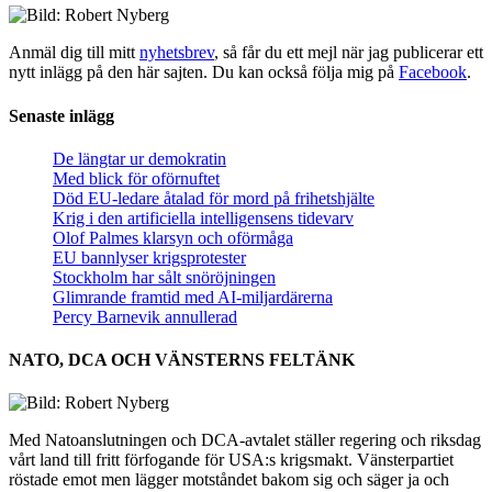
Anmäl dig till mitt
nyhetsbrev
, så får du ett mejl när jag publicerar ett
nytt inlägg på den här sajten. Du kan också följa mig på
Facebook
.
Senaste inlägg
De längtar ur demokratin
Med blick för oförnuftet
Död EU-ledare åtalad för mord på frihetshjälte
Krig i den artificiella intelligensens tidevarv
Olof Palmes klarsyn och oförmåga
EU bannlyser krigsprotester
Stockholm har sålt snöröjningen
Glimrande framtid med AI-miljardärerna
Percy Barnevik annullerad
NATO, DCA OCH VÄNSTERNS FELTÄNK
Med Natoanslutningen och DCA-avtalet ställer regering och riksdag
vårt land till fritt förfogande för USA:s krigsmakt. Vänsterpartiet
röstade emot men lägger motståndet bakom sig och säger ja och