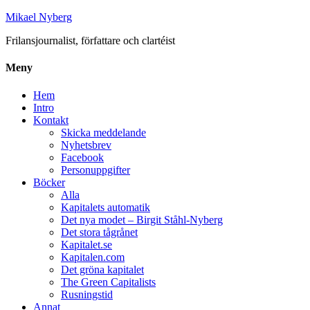
Mikael Nyberg
Frilansjournalist, författare och clartéist
Meny
Hem
Intro
Kontakt
Skicka meddelande
Nyhetsbrev
Facebook
Personuppgifter
Böcker
Alla
Kapitalets automatik
Det nya modet – Birgit Ståhl-Nyberg
Det stora tågrånet
Kapitalet.se
Kapitalen.com
Det gröna kapitalet
The Green Capitalists
Rusningstid
Annat