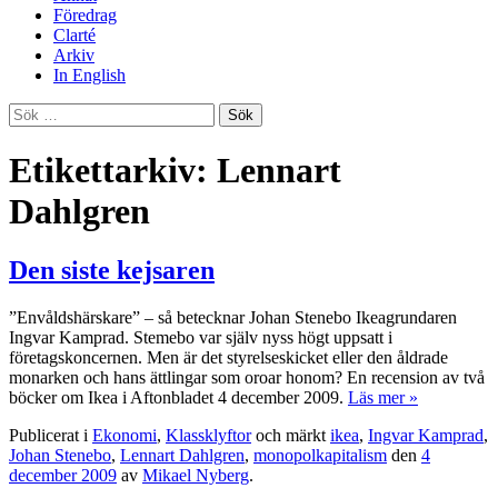
Föredrag
Clarté
Arkiv
In English
Sök
efter:
Etikettarkiv: Lennart
Dahlgren
Den siste kejsaren
”Envåldshärskare” – så betecknar Johan Stenebo Ikeagrundaren
Ingvar Kamprad. Stemebo var själv nyss högt uppsatt i
företagskoncernen. Men är det styrelseskicket eller den åldrade
monarken och hans ättlingar som oroar honom? En recension av två
böcker om Ikea i Aftonbladet 4 december 2009.
Läs mer »
Publicerat i
Ekonomi
,
Klassklyftor
och märkt
ikea
,
Ingvar Kamprad
,
Johan Stenebo
,
Lennart Dahlgren
,
monopolkapitalism
den
4
december 2009
av
Mikael Nyberg
.