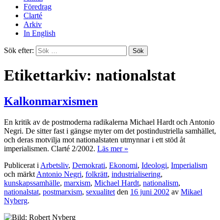
Föredrag
Clarté
Arkiv
In English
Sök efter:
Etikettarkiv: nationalstat
Kalkonmarxismen
En kritik av de postmoderna radikalerna Michael Hardt och Antonio
Negri. De sitter fast i gängse myter om det postindustriella samhället,
och deras motvilja mot nationalstaten utmynnar i ett stöd åt
imperialismen. Clarté 2/2002.
Läs mer »
Publicerat i
Arbetsliv
,
Demokrati
,
Ekonomi
,
Ideologi
,
Imperialism
och märkt
Antonio Negri
,
folkrätt
,
industrialisering
,
kunskapssamhälle
,
marxism
,
Michael Hardt
,
nationalism
,
nationalstat
,
postmarxism
,
sexualitet
den
16 juni 2002
av
Mikael
Nyberg
.