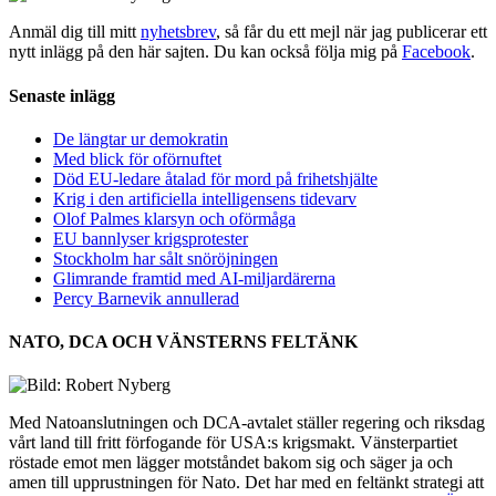
Anmäl dig till mitt
nyhetsbrev
, så får du ett mejl när jag publicerar ett
nytt inlägg på den här sajten. Du kan också följa mig på
Facebook
.
Senaste inlägg
De längtar ur demokratin
Med blick för oförnuftet
Död EU-ledare åtalad för mord på frihetshjälte
Krig i den artificiella intelligensens tidevarv
Olof Palmes klarsyn och oförmåga
EU bannlyser krigsprotester
Stockholm har sålt snöröjningen
Glimrande framtid med AI-miljardärerna
Percy Barnevik annullerad
NATO, DCA OCH VÄNSTERNS FELTÄNK
Med Natoanslutningen och DCA-avtalet ställer regering och riksdag
vårt land till fritt förfogande för USA:s krigsmakt. Vänsterpartiet
röstade emot men lägger motståndet bakom sig och säger ja och
amen till upprustningen för Nato. Det har med en feltänkt strategi att