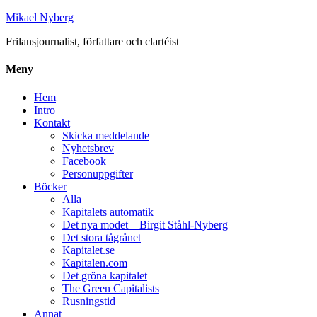
Mikael Nyberg
Frilansjournalist, författare och clartéist
Meny
Hem
Intro
Kontakt
Skicka meddelande
Nyhetsbrev
Facebook
Personuppgifter
Böcker
Alla
Kapitalets automatik
Det nya modet – Birgit Ståhl-Nyberg
Det stora tågrånet
Kapitalet.se
Kapitalen.com
Det gröna kapitalet
The Green Capitalists
Rusningstid
Annat