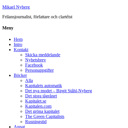
Mikael Nyberg
Frilansjournalist, författare och clartéist
Meny
Hem
Intro
Kontakt
Skicka meddelande
Nyhetsbrev
Facebook
Personuppgifter
Böcker
Alla
Kapitalets automatik
Det nya modet – Birgit Ståhl-Nyberg
Det stora tågrånet
Kapitalet.se
Kapitalen.com
Det gröna kapitalet
The Green Capitalists
Rusningstid
Annat