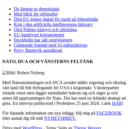
De längtar ur demokratin
Med blick för oförnuftet
Död EU-ledare åtalad för mord på frihetshjälte
Krig i den artificiella intelligensens tidevarv
Olof Palmes klarsyn och oförmåga
EU bannlyser krigsprotester
Stockholm har sålt snöröjningen
Glimrande framtid med AI-miljardärerna
Percy Barnevik annullerad
NATO, DCA OCH VÄNSTERNS FELTÄNK
Med Natoanslutningen och DCA-avtalet ställer regering och riksdag
vårt land till fritt förfogande för USA:s krigsmakt. Vänsterpartiet
röstade emot men lägger motståndet bakom sig och säger ja och
amen till upprustningen för Nato. Det har med en feltänkt strategi att
göra. En intervju publicerad i Proletären 25 juni 2024. Länk
HÄR
!
För löpande information om nya inlägg: följ mig på
FACEBOOK
eller anmäl dig till mitt
NYHETSBREV.
Drivs med
WordPress
·
Tema: Suits av
Theme Weaver