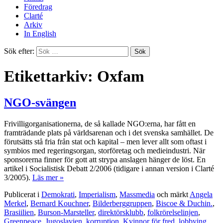
Föredrag
Clarté
Arkiv
In English
Sök efter:
Etikettarkiv: Oxfam
NGO-svängen
Frivilligorganisationerna, de så kallade NGO:erna, har fått en
framträdande plats på världsarenan och i det svenska samhället. De
förutsätts stå fria från stat och kapital – men lever allt som oftast i
symbios med regeringsorgan, storföretag och medieindustri. När
sponsorerna finner för gott att strypa anslagen hänger de löst. En
artikel i Socialistisk Debatt 2/2006 (tidigare i annan version i Clarté
3/2005).
Läs mer »
Publicerat i
Demokrati
,
Imperialism
,
Massmedia
och märkt
Angela
Merkel
,
Bernard Kouchner
,
Bilderberggruppen
,
Biscoe & Duchin.
,
Brasiilien
,
Burson-Marsteller
,
direktörsklubb
,
folkrörelselinjen
,
Greenpeace
,
Jugoslavien
,
korruption
,
Kvinnor för fred
,
lobbying
,