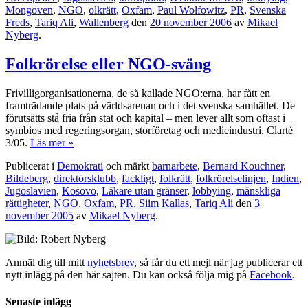
Mongoven
,
NGO
,
olkrätt
,
Oxfam
,
Paul Wolfowitz
,
PR
,
Svenska
Freds
,
Tariq Ali
,
Wallenberg
den
20 november 2006
av
Mikael
Nyberg
.
Folkrörelse eller NGO-sväng
Frivilligorganisationerna, de så kallade NGO:erna, har fått en
framträdande plats på världsarenan och i det svenska samhället. De
förutsätts stå fria från stat och kapital – men lever allt som oftast i
symbios med regeringsorgan, storföretag och medieindustri. Clarté
3/05.
Läs mer »
Publicerat i
Demokrati
och märkt
barnarbete
,
Bernard Kouchner
,
Bildeberg
,
direktörsklubb
,
fackligt
,
folkrätt
,
folkrörelselinjen
,
Indien
,
Jugoslavien
,
Kosovo
,
Läkare utan gränser
,
lobbying
,
mänskliga
rättigheter
,
NGO
,
Oxfam
,
PR
,
Siim Kallas
,
Tariq Ali
den
3
november 2005
av
Mikael Nyberg
.
Anmäl dig till mitt
nyhetsbrev
, så får du ett mejl när jag publicerar ett
nytt inlägg på den här sajten. Du kan också följa mig på
Facebook
.
Senaste inlägg