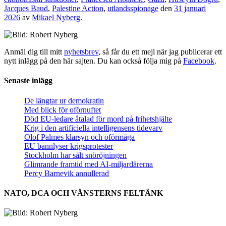
Jacques Baud
,
Palestine Action
,
utlandsspionage
den
31 januari
2026
av
Mikael Nyberg
.
Anmäl dig till mitt
nyhetsbrev
, så får du ett mejl när jag publicerar ett
nytt inlägg på den här sajten. Du kan också följa mig på
Facebook
.
Senaste inlägg
De längtar ur demokratin
Med blick för oförnuftet
Död EU-ledare åtalad för mord på frihetshjälte
Krig i den artificiella intelligensens tidevarv
Olof Palmes klarsyn och oförmåga
EU bannlyser krigsprotester
Stockholm har sålt snöröjningen
Glimrande framtid med AI-miljardärerna
Percy Barnevik annullerad
NATO, DCA OCH VÄNSTERNS FELTÄNK