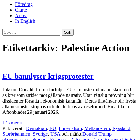
Föredrag
Clarté
Arkiv
In English
Sök
efter:
Etikettarkiv: Palestine Action
EU bannlyser krigsprotester
Liksom Donald Trump förföljer EU:s ministerråd människor med
åsikter som strider mot gällande narrativ. Utan rättslig prövning blir
dissidenter försatta i ekonomisk karantän. Deras tillgångar blir frysta,
alla inkomster stoppas och de drabbas av reseförbud. En artikel i
Aftonbladet 29 januari 2026.
Läs mer »
Publicerat i
Demokrati
,
EU
,
Imperialism
,
Mellanöstern
,
Ryssland
,
Storbritannien
,
Sverige
,
USA
och märkt
Donald Trump
,
ekonomiska sanktioner
,
Francesca Albanese
,
Gaza
,
Hüseyin Doğru
,