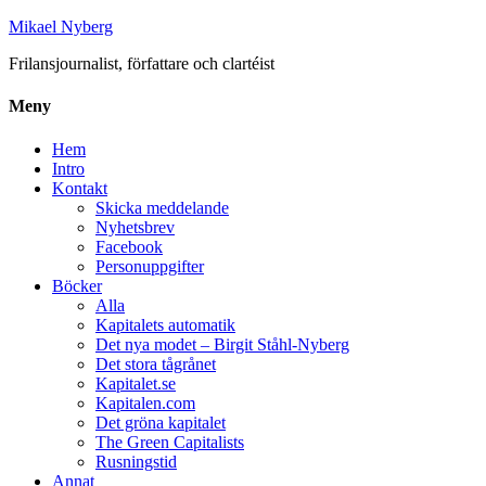
Mikael Nyberg
Frilansjournalist, författare och clartéist
Meny
Hem
Intro
Kontakt
Skicka meddelande
Nyhetsbrev
Facebook
Personuppgifter
Böcker
Alla
Kapitalets automatik
Det nya modet – Birgit Ståhl-Nyberg
Det stora tågrånet
Kapitalet.se
Kapitalen.com
Det gröna kapitalet
The Green Capitalists
Rusningstid
Annat