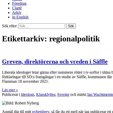
Föredrag
Clarté
Arkiv
In English
Sök efter:
Etikettarkiv: regionalpolitik
Greven, direktörerna och vreden i Säffle
Liberala ideologer letar gärna efter rasismens rötter i tv-soffor i sli
förklaringar till SD:s framgångar i en studie av Säffle, kommunen där 
Flamman 18 november 2021.
Läs mer »
Publicerat i
Ideologi
,
Klassklyftor
,
Sverige
och märkt
Ian Wachtmeiste
Anmäl dig till mitt
nyhetsbrev
, så får du ett mejl när jag publicerar e