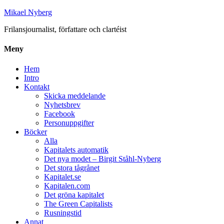
Mikael Nyberg
Frilansjournalist, författare och clartéist
Meny
Hem
Intro
Kontakt
Skicka meddelande
Nyhetsbrev
Facebook
Personuppgifter
Böcker
Alla
Kapitalets automatik
Det nya modet – Birgit Ståhl-Nyberg
Det stora tågrånet
Kapitalet.se
Kapitalen.com
Det gröna kapitalet
The Green Capitalists
Rusningstid
Annat