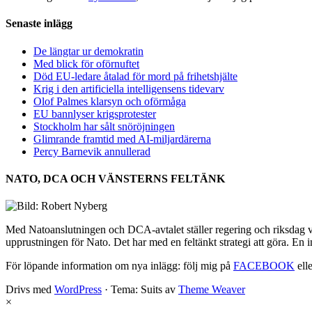
Senaste inlägg
De längtar ur demokratin
Med blick för oförnuftet
Död EU-ledare åtalad för mord på frihetshjälte
Krig i den artificiella intelligensens tidevarv
Olof Palmes klarsyn och oförmåga
EU bannlyser krigsprotester
Stockholm har sålt snöröjningen
Glimrande framtid med AI-miljardärerna
Percy Barnevik annullerad
NATO, DCA OCH VÄNSTERNS FELTÄNK
Med Natoanslutningen och DCA-avtalet ställer regering och riksdag vår
upprustningen för Nato. Det har med en feltänkt strategi att göra. En 
För löpande information om nya inlägg: följ mig på
FACEBOOK
elle
Drivs med
WordPress
·
Tema: Suits av
Theme Weaver
×