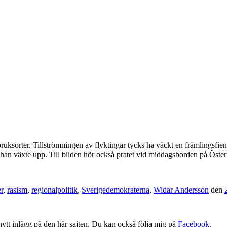
tna bruksorter. Tillströmningen av flyktingar tycks ha väckt en främlingsf
han växte upp. Till bilden hör också pratet vid middagsborden på Österm
r
,
rasism
,
regionalpolitik
,
Sverigedemokraterna
,
Widar Andersson
den
tt nytt inlägg på den här sajten. Du kan också följa mig på
Facebook
.