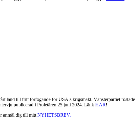
t land till fritt förfogande för USA:s krigsmakt. Vänsterpartiet rösta
intervju publicerad i Proletären 25 juni 2024. Länk
HÄR
!
r anmäl dig till mitt
NYHETSBREV.