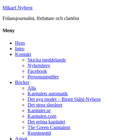
Mikael Nyberg
Frilansjournalist, författare och clartéist
Meny
Hem
Intro
Kontakt
Skicka meddelande
Nyhetsbrev
Facebook
Personuppgifter
Böcker
Alla
Kapitalets automatik
Det nya modet – Birgit Ståhl-Nyberg
Det stora tågrånet
Kapitalet.se
Kapitalen.com
Det gröna kapitalet
The Green Capitalists
Rusningstid
Annat