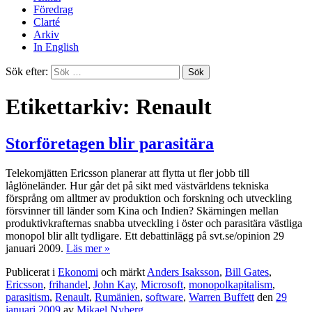
Föredrag
Clarté
Arkiv
In English
Sök efter:
Etikettarkiv: Renault
Storföretagen blir parasitära
Telekomjätten Ericsson planerar att flytta ut fler jobb till
låglöneländer. Hur går det på sikt med västvärldens tekniska
försprång om alltmer av produktion och forskning och utveckling
försvinner till länder som Kina och Indien? Skärningen mellan
produktivkrafternas snabba utveckling i öster och parasitära västliga
monopol blir allt tydligare. Ett debattinlägg på svt.se/opinion 29
januari 2009.
Läs mer »
Publicerat i
Ekonomi
och märkt
Anders Isaksson
,
Bill Gates
,
Ericsson
,
frihandel
,
John Kay
,
Microsoft
,
monopolkapitalism
,
parasitism
,
Renault
,
Rumänien
,
software
,
Warren Buffett
den
29
januari 2009
av
Mikael Nyberg
.