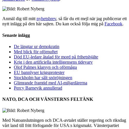
Anmäl dig till mitt
nyhetsbrev
, så får du ett mejl när jag publicerar ett
nytt inlägg på den här sajten. Du kan också följa mig på
Facebook
.
Senaste inlägg
De längtar ur demokratin
Med blick för oförnuftet
Död EU-ledare åtalad för mord på frihetshjälte
Krig i den artificiella intelligensens tidevarv
Olof Palmes klarsyn och oförmåga
EU bannlyser krigsprotester
Stockholm har sålt snöröjningen
Glimrande framtid med AI-miljardärerna
Percy Barnevik annullerad
NATO, DCA OCH VÄNSTERNS FELTÄNK
Med Natoanslutningen och DCA-avtalet ställer regering och riksdag
vårt land till fritt förfogande för USA:s krigsmakt. Vänsterpartiet