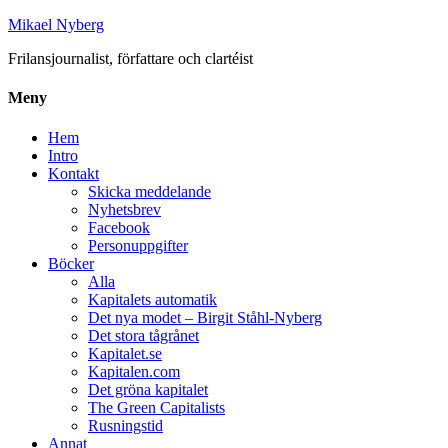
Mikael Nyberg
Frilansjournalist, författare och clartéist
Meny
Hem
Intro
Kontakt
Skicka meddelande
Nyhetsbrev
Facebook
Personuppgifter
Böcker
Alla
Kapitalets automatik
Det nya modet – Birgit Ståhl-Nyberg
Det stora tågrånet
Kapitalet.se
Kapitalen.com
Det gröna kapitalet
The Green Capitalists
Rusningstid
Annat