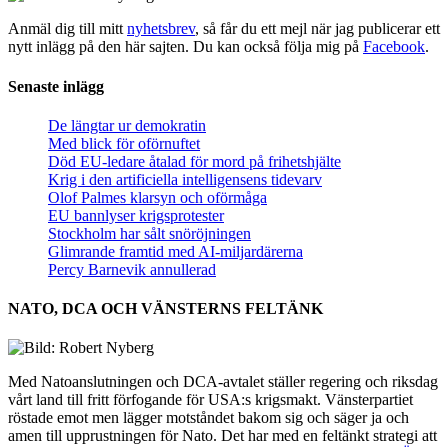
Anmäl dig till mitt
nyhetsbrev
, så får du ett mejl när jag publicerar ett
nytt inlägg på den här sajten. Du kan också följa mig på
Facebook
.
Senaste inlägg
De längtar ur demokratin
Med blick för oförnuftet
Död EU-ledare åtalad för mord på frihetshjälte
Krig i den artificiella intelligensens tidevarv
Olof Palmes klarsyn och oförmåga
EU bannlyser krigsprotester
Stockholm har sålt snöröjningen
Glimrande framtid med AI-miljardärerna
Percy Barnevik annullerad
NATO, DCA OCH VÄNSTERNS FELTÄNK
Med Natoanslutningen och DCA-avtalet ställer regering och riksdag
vårt land till fritt förfogande för USA:s krigsmakt. Vänsterpartiet
röstade emot men lägger motståndet bakom sig och säger ja och
amen till upprustningen för Nato. Det har med en feltänkt strategi att