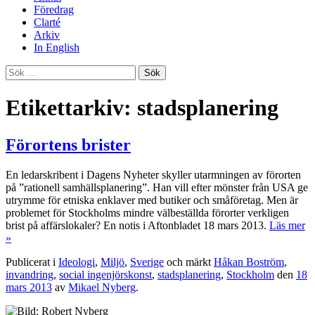
Föredrag
Clarté
Arkiv
In English
Sök
efter:
Etikettarkiv: stadsplanering
Förortens brister
En ledarskribent i Dagens Nyheter skyller utarmningen av förorten
på ”rationell samhällsplanering”. Han vill efter mönster från USA ge
utrymme för etniska enklaver med butiker och småföretag. Men är
problemet för Stockholms mindre välbeställda förorter verkligen
brist på affärslokaler? En notis i Aftonbladet 18 mars 2013.
Läs mer
»
Publicerat i
Ideologi
,
Miljö
,
Sverige
och märkt
Håkan Boström
,
invandring
,
social ingenjörskonst
,
stadsplanering
,
Stockholm
den
18
mars 2013
av
Mikael Nyberg
.