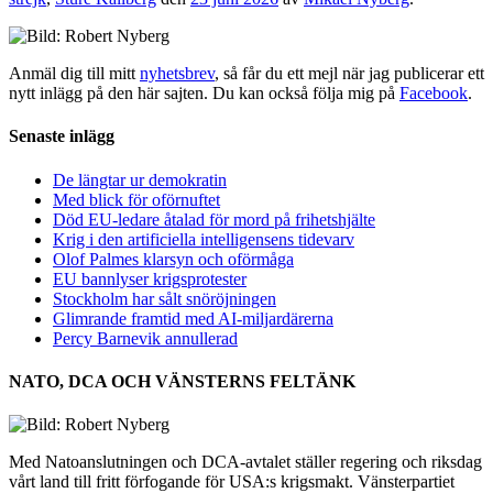
Anmäl dig till mitt
nyhetsbrev
, så får du ett mejl när jag publicerar ett
nytt inlägg på den här sajten. Du kan också följa mig på
Facebook
.
Senaste inlägg
De längtar ur demokratin
Med blick för oförnuftet
Död EU-ledare åtalad för mord på frihetshjälte
Krig i den artificiella intelligensens tidevarv
Olof Palmes klarsyn och oförmåga
EU bannlyser krigsprotester
Stockholm har sålt snöröjningen
Glimrande framtid med AI-miljardärerna
Percy Barnevik annullerad
NATO, DCA OCH VÄNSTERNS FELTÄNK
Med Natoanslutningen och DCA-avtalet ställer regering och riksdag
vårt land till fritt förfogande för USA:s krigsmakt. Vänsterpartiet