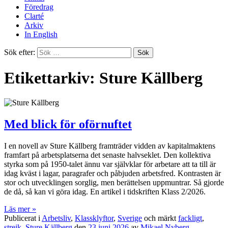
Föredrag
Clarté
Arkiv
In English
Sök efter:
Etikettarkiv: Sture Källberg
Med blick för oförnuftet
I en novell av Sture Källberg framträder vidden av kapitalmaktens
framfart på arbetsplatserna det senaste halvseklet. Den kollektiva
styrka som på 1950-talet ännu var självklar för arbetare att ta till är
idag kväst i lagar, paragrafer och påbjuden arbetsfred. Kontrasten är
stor och utvecklingen sorglig, men berättelsen uppmuntrar. Så gjorde
de då, så kan vi göra idag. En artikel i tidskriften Klass 2/2026.
Läs mer »
Publicerat i
Arbetsliv
,
Klassklyftor
,
Sverige
och märkt
fackligt
,
strejk
,
Sture Källberg
den
23 juni 2026
av
Mikael Nyberg
.