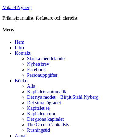
Mikael Nyberg
Frilansjournalist, författare och clartéist
Meny
Hem
Intro
Kontakt
Skicka meddelande
Nyhetsbrev
Facebook
Personuppgifter
Böcker
Alla
Kapitalets automatik
Det nya modet – Birgit Ståhl-Nyberg
Det stora tågrånet
Kapitalet.se
Kapitalen.com
Det gröna kapitalet
The Green Capitalists
Rusningstid
Annat