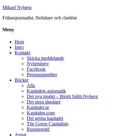
Mikael Nyberg
Frilansjournalist, författare och clartéist
Meny
Hem
Intro
Kontakt
Skicka meddelande
Nyhetsbrev
Facebook
Personuppgifter
Böcker
Alla
Kapitalets automatik
Det nya modet – Birgit Ståhl-Nyberg
Det stora tågrånet
Kapitalet.se
Kapitalen.com
Det gröna kapitalet
The Green Capitalists
Rusningstid
Annat