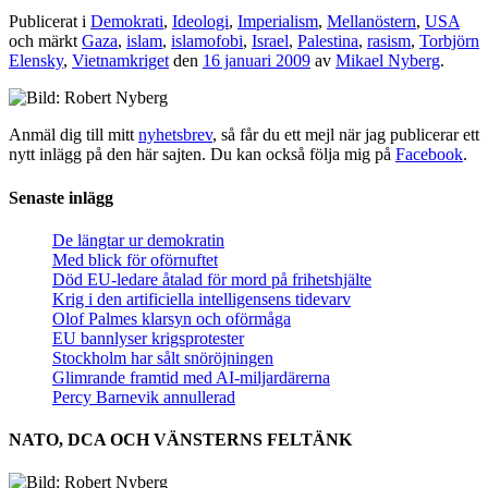
Publicerat i
Demokrati
,
Ideologi
,
Imperialism
,
Mellanöstern
,
USA
och märkt
Gaza
,
islam
,
islamofobi
,
Israel
,
Palestina
,
rasism
,
Torbjörn
Elensky
,
Vietnamkriget
den
16 januari 2009
av
Mikael Nyberg
.
Anmäl dig till mitt
nyhetsbrev
, så får du ett mejl när jag publicerar ett
nytt inlägg på den här sajten. Du kan också följa mig på
Facebook
.
Senaste inlägg
De längtar ur demokratin
Med blick för oförnuftet
Död EU-ledare åtalad för mord på frihetshjälte
Krig i den artificiella intelligensens tidevarv
Olof Palmes klarsyn och oförmåga
EU bannlyser krigsprotester
Stockholm har sålt snöröjningen
Glimrande framtid med AI-miljardärerna
Percy Barnevik annullerad
NATO, DCA OCH VÄNSTERNS FELTÄNK