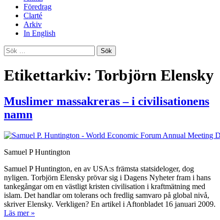
Föredrag
Clarté
Arkiv
In English
Sök
efter:
Etikettarkiv: Torbjörn Elensky
Muslimer massakreras – i civilisationens
namn
Samuel P Huntington
Samuel P Huntington, en av USA:s främsta statsideloger, dog
nyligen. Torbjörn Elensky prövar sig i Dagens Nyheter fram i hans
tankegångar om en västligt kristen civilisation i kraftmätning med
islam. Det handlar om tolerans och fredlig samvaro på global nivå,
skriver Elensky. Verkligen? En artikel i Aftonbladet 16 januari 2009.
Läs mer »