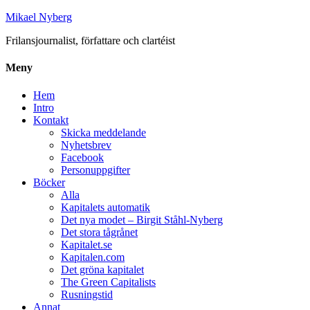
Mikael Nyberg
Frilansjournalist, författare och clartéist
Meny
Hem
Intro
Kontakt
Skicka meddelande
Nyhetsbrev
Facebook
Personuppgifter
Böcker
Alla
Kapitalets automatik
Det nya modet – Birgit Ståhl-Nyberg
Det stora tågrånet
Kapitalet.se
Kapitalen.com
Det gröna kapitalet
The Green Capitalists
Rusningstid
Annat