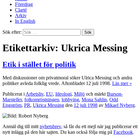
Föredrag
Clarté
Arkiv
In English
Sök efter:
Etikettarkiv: Ukrica Messing
Etik i stället för politik
Med diskussioner om privatmoral söker Ulrica Messing och andra
politiker avleda folklig vrede. Aftonbladet 12 juli 1998.
Läs mer »
Publicerat i
Arbetsliv
,
EU
,
Ideologi
,
Miljö
och märkt
Burson-
Marsteller
,
folkomröstningen
,
lobbying
,
Mona Sahlin
,
Odd
Engström
,
PR
,
Ukrica Messing
den
12 juli 1998
av
Mikael Nyberg
.
Anmäl dig till mitt
nyhetsbrev
, så får du ett mejl när jag publicerar ett
nytt inlägg på den här sajten. Du kan också följa mig på
Facebook
.