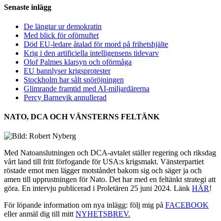
Senaste inlägg
De längtar ur demokratin
Med blick för oförnuftet
Död EU-ledare åtalad för mord på frihetshjälte
Krig i den artificiella intelligensens tidevarv
Olof Palmes klarsyn och oförmåga
EU bannlyser krigsprotester
Stockholm har sålt snöröjningen
Glimrande framtid med AI-miljardärerna
Percy Barnevik annullerad
NATO, DCA OCH VÄNSTERNS FELTÄNK
Med Natoanslutningen och DCA-avtalet ställer regering och riksdag
vårt land till fritt förfogande för USA:s krigsmakt. Vänsterpartiet
röstade emot men lägger motståndet bakom sig och säger ja och
amen till upprustningen för Nato. Det har med en feltänkt strategi att
göra. En intervju publicerad i Proletären 25 juni 2024. Länk
HÄR
!
För löpande information om nya inlägg: följ mig på
FACEBOOK
eller anmäl dig till mitt
NYHETSBREV.