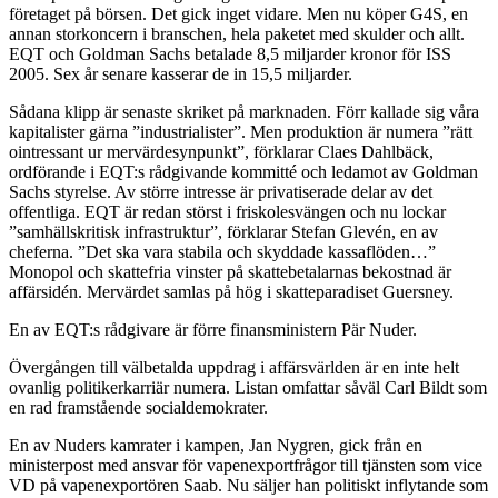
företaget på börsen. Det gick inget vidare. Men nu köper G4S, en
annan storkoncern i branschen, hela paketet med skulder och allt.
EQT och Goldman Sachs betalade 8,5 miljarder kronor för ISS
2005. Sex år senare kasserar de in 15,5 miljarder.
Sådana klipp är senaste skriket på marknaden. Förr kallade sig våra
kapitalister gärna ”industrialister”. Men produktion är numera ”rätt
ointressant ur mervärdesynpunkt”, förklarar Claes Dahlbäck,
ordförande i EQT:s rådgivande kommitté och ledamot av Goldman
Sachs styrelse. Av större intresse är privatiserade delar av det
offentliga. EQT är redan störst i friskolesvängen och nu lockar
”samhällskritisk infrastruktur”, förklarar Stefan Glevén, en av
cheferna. ”Det ska vara stabila och skyddade kassaflöden…”
Monopol och skattefria vinster på skattebetalarnas bekostnad är
affärsidén. Mervärdet samlas på hög i skatteparadiset Guersney.
En av EQT:s rådgivare är förre finansministern Pär Nuder.
Övergången till välbetalda uppdrag i affärsvärlden är en inte helt
ovanlig politikerkarriär numera. Listan omfattar såväl Carl Bildt som
en rad framstående socialdemokrater.
En av Nuders kamrater i kampen, Jan Nygren, gick från en
ministerpost med ansvar för vapenexportfrågor till tjänsten som vice
VD på vapenexportören Saab. Nu säljer han politiskt inflytande som