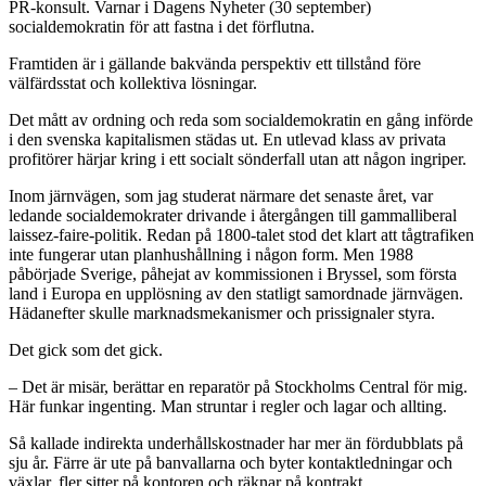
PR-konsult. Varnar i Dagens Nyheter (30 september)
socialdemokratin för att fastna i det förflutna.
Framtiden är i gällande bakvända perspektiv ett tillstånd före
välfärdsstat och kollektiva lösningar.
Det mått av ordning och reda som socialdemokratin en gång införde
i den svenska kapitalismen städas ut. En utlevad klass av privata
profitörer härjar kring i ett socialt sönderfall utan att någon ingriper.
Inom järnvägen, som jag studerat närmare det senaste året, var
ledande socialdemokrater drivande i återgången till gammalliberal
laissez-faire-politik. Redan på 1800-talet stod det klart att tågtrafiken
inte fungerar utan planhushållning i någon form. Men 1988
påbörjade Sverige, påhejat av kommissionen i Bryssel, som första
land i Europa en upplösning av den statligt samordnade järnvägen.
Hädanefter skulle marknadsmekanismer och prissignaler styra.
Det gick som det gick.
– Det är misär, berättar en reparatör på Stockholms Central för mig.
Här funkar ingenting. Man struntar i regler och lagar och allting.
Så kallade indirekta underhållskostnader har mer än fördubblats på
sju år. Färre är ute på banvallarna och byter kontaktledningar och
växlar, fler sitter på kontoren och räknar på kontrakt.