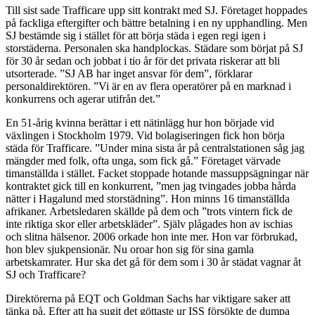
Till sist sade Trafficare upp sitt kontrakt med SJ. Företaget hoppades
på fackliga eftergifter och bättre betalning i en ny upphandling. Men
SJ bestämde sig i stället för att börja städa i egen regi igen i
storstäderna. Personalen ska handplockas. Städare som börjat på SJ
för 30 år sedan och jobbat i tio år för det privata riskerar att bli
utsorterade. ”SJ AB har inget ansvar för dem”, förklarar
personaldirektören. ”Vi är en av flera operatörer på en marknad i
konkurrens och agerar utifrån det.”
En 51-årig kvinna berättar i ett nätinlägg hur hon började vid
växlingen i Stockholm 1979. Vid bolagiseringen fick hon börja
städa för Trafficare. ”Under mina sista år på centralstationen såg jag
mängder med folk, ofta unga, som fick gå.” Företaget värvade
timanställda i stället. Facket stoppade hotande massuppsägningar när
kontraktet gick till en konkurrent, ”men jag tvingades jobba hårda
nätter i Hagalund med storstädning”. Hon minns 16 timanställda
afrikaner. Arbetsledaren skällde på dem och ”trots vintern fick de
inte riktiga skor eller arbetskläder”. Själv plågades hon av ischias
och slitna hälsenor. 2006 orkade hon inte mer. Hon var förbrukad,
hon blev sjukpensionär. Nu oroar hon sig för sina gamla
arbetskamrater. Hur ska det gå för dem som i 30 år städat vagnar åt
SJ och Trafficare?
Direktörerna på EQT och Goldman Sachs har viktigare saker att
tänka på. Efter att ha sugit det göttaste ur ISS försökte de dumpa