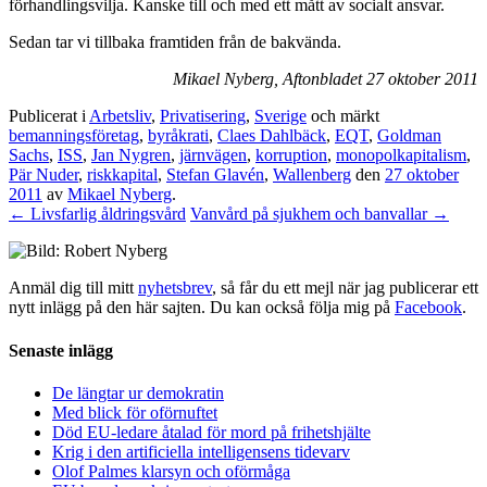
förhandlingsvilja. Kanske till och med ett mått av socialt ansvar.
Sedan tar vi tillbaka framtiden från de bakvända.
Mikael Nyberg, Aftonbladet 27 oktober 2011
Publicerat i
Arbetsliv
,
Privatisering
,
Sverige
och märkt
bemanningsföretag
,
byråkrati
,
Claes Dahlbäck
,
EQT
,
Goldman
Sachs
,
ISS
,
Jan Nygren
,
järnvägen
,
korruption
,
monopolkapitalism
,
Pär Nuder
,
riskkapital
,
Stefan Glavén
,
Wallenberg
den
27 oktober
2011
av
Mikael Nyberg
.
←
Livsfarlig åldringsvård
Vanvård på sjukhem och banvallar
→
Anmäl dig till mitt
nyhetsbrev
, så får du ett mejl när jag publicerar ett
nytt inlägg på den här sajten. Du kan också följa mig på
Facebook
.
Senaste inlägg
De längtar ur demokratin
Med blick för oförnuftet
Död EU-ledare åtalad för mord på frihetshjälte
Krig i den artificiella intelligensens tidevarv
Olof Palmes klarsyn och oförmåga