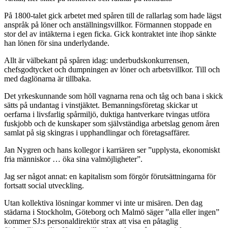
På 1800-talet gick arbetet med spåren till de rallarlag som hade lägst
anspråk på löner och anställningsvillkor. Förmannen stoppade en
stor del av intäkterna i egen ficka. Gick kontraktet inte ihop sänkte
han lönen för sina underlydande.
Allt är välbekant på spåren idag: underbudskonkurrensen,
chefsgodtycket och dumpningen av löner och arbetsvillkor. Till och
med daglönarna är tillbaka.
Det yrkeskunnande som höll vagnarna rena och tåg och bana i skick
sätts på undantag i vinstjäktet. Bemanningsföretag skickar ut
oerfarna i livsfarlig spårmiljö, duktiga hantverkare tvingas utföra
fuskjobb och de kunskaper som självständiga arbetslag genom åren
samlat på sig skingras i upphandlingar och företagsaffärer.
Jan Nygren och hans kollegor i karriären ser ”upplysta, ekonomiskt
fria människor … öka sina valmöjligheter”.
Jag ser något annat: en kapitalism som förgör förutsättningarna för
fortsatt social utveckling.
Utan kollektiva lösningar kommer vi inte ur misären. Den dag
städarna i Stockholm, Göteborg och Malmö säger ”alla eller ingen”
kommer SJ:s personaldirektör strax att visa en påtaglig