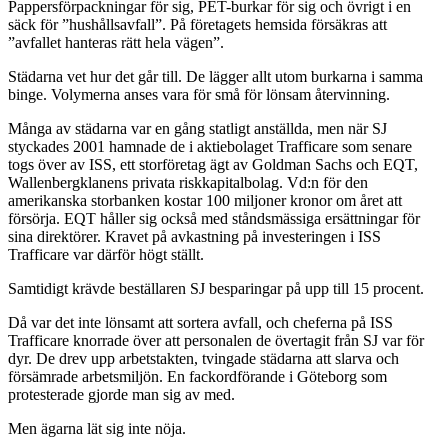
Pappersförpackningar för sig, PET-burkar för sig och övrigt i en
säck för ”hushållsavfall”. På företagets hemsida försäkras att
”avfallet hanteras rätt hela vägen”.
Städarna vet hur det går till. De lägger allt utom burkarna i samma
binge. Volymerna anses vara för små för lönsam återvinning.
Många av städarna var en gång statligt anställda, men när SJ
styckades 2001 hamnade de i aktiebolaget Trafficare som senare
togs över av ISS, ett storföretag ägt av Goldman Sachs och EQT,
Wallenbergklanens privata riskkapitalbolag. Vd:n för den
amerikanska storbanken kostar 100 miljoner kronor om året att
försörja. EQT håller sig också med ståndsmässiga ersättningar för
sina direktörer. Kravet på avkastning på investeringen i ISS
Trafficare var därför högt ställt.
Samtidigt krävde beställaren SJ besparingar på upp till 15 procent.
Då var det inte lönsamt att sortera avfall, och cheferna på ISS
Trafficare knorrade över att personalen de övertagit från SJ var för
dyr. De drev upp arbetstakten, tvingade städarna att slarva och
försämrade arbetsmiljön. En fackordförande i Göteborg som
protesterade gjorde man sig av med.
Men ägarna lät sig inte nöja.