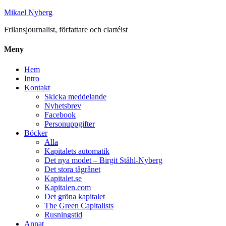
Mikael Nyberg
Frilansjournalist, författare och clartéist
Meny
Hem
Intro
Kontakt
Skicka meddelande
Nyhetsbrev
Facebook
Personuppgifter
Böcker
Alla
Kapitalets automatik
Det nya modet – Birgit Ståhl-Nyberg
Det stora tågrånet
Kapitalet.se
Kapitalen.com
Det gröna kapitalet
The Green Capitalists
Rusningstid
Annat