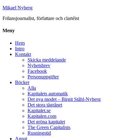
Mikael Nyberg
Frilansjournalist, författare och clartéist
Meny
Hem
Intro
Kontakt
Skicka meddelande
Nyhetsbrev
Facebook
Personuppgifter
Böcker
Alla
Kapitalets automatik
Det nya modet – Birgit Ståhl-Nyberg
Det stora tågrånet
Kapitalet.se
Kapitalen.com
Det gröna kapitalet
The Green Capitalists
Rusningstid
Annat