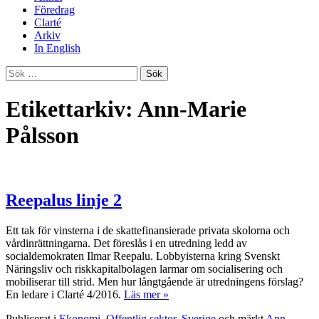
Föredrag
Clarté
Arkiv
In English
Sök
efter:
Etikettarkiv: Ann-Marie
Pålsson
Reepalus linje 2
Ett tak för vinsterna i de skattefinansierade privata skolorna och
vårdinrättningarna. Det föreslås i en utredning ledd av
socialdemokraten Ilmar Reepalu. Lobbyisterna kring Svenskt
Näringsliv och riskkapitalbolagen larmar om socialisering och
mobiliserar till strid. Men hur långtgående är utredningens förslag?
En ledare i Clarté 4/2016.
Läs mer »
Publicerat i
Ekonomi
,
Offentlig sektor
,
Sverige
och märkt
Ann-