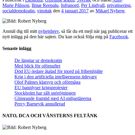
Marie Pålsson
,
Ilmar Reepalu
,
Infranord
,
Per Lindvall
,
privatisering
,
socialdemokratin
,
vinsttak
den
4 januari 2017
av
Mikael Nyberg
.
Anmäl dig till mitt
nyhetsbrev
, så får du ett mejl när jag publicerar ett
nytt inlägg på den här sajten. Du kan också följa mig på
Facebook
.
Senaste inlägg
De längtar ur demokratin
Med blick för oförnuftet
Död EU-ledare åtalad för mord på frihetshjälte
Krig i den artificiella intelligensens tidevarv
Olof Palmes klarsyn och oförmåga
EU bannlyser krigsprotester
Stockholm har sålt snöröjningen
Glimrande framtid med AI-miljardärerna
Percy Barnevik annullerad
NATO, DCA OCH VÄNSTERNS FELTÄNK