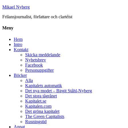
Mikael Nyberg
Frilansjournalist, författare och clartéist
Meny
Hem
Intro
Kontakt
Skicka meddelande
Nyhetsbrev
Facebook
Personuppgifter
Böcker
Alla
Kapitalets automatik
Det nya modet – Birgit Ståhl-Nyberg
Det stora tågrånet
Kapitalet.se
Kapitalen.com
Det gröna kapitalet
The Green Capitalists
Rusningstid
Annat