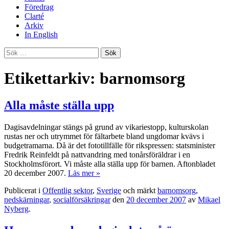
Föredrag
Clarté
Arkiv
In English
Sök
efter:
Etikettarkiv: barnomsorg
Alla måste ställa upp
Dagisavdelningar stängs på grund av vikariestopp, kulturskolan
rustas ner och utrymmet för fältarbete bland ungdomar kvävs i
budgetramarna. Då är det fototillfälle för rikspressen: statsminister
Fredrik Reinfeldt på nattvandring med tonårsföräldrar i en
Stockholmsförort. Vi måste alla ställa upp för barnen. Aftonbladet
20 december 2007.
Läs mer »
Publicerat i
Offentlig sektor
,
Sverige
och märkt
barnomsorg
,
nedskärningar
,
socialförsäkringar
den
20 december 2007
av
Mikael
Nyberg
.