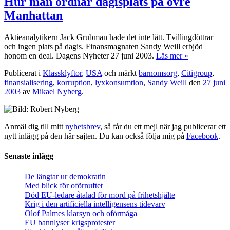
Hur man ordnar dagisplats på övre
Manhattan
Aktieanalytikern Jack Grubman hade det inte lätt. Tvillingdöttrar
och ingen plats på dagis. Finansmagnaten Sandy Weill erbjöd
honom en deal. Dagens Nyheter 27 juni 2003.
Läs mer »
Publicerat i
Klassklyftor
,
USA
och märkt
barnomsorg
,
Citigroup
,
finansialisering
,
korruption
,
lyxkonsumtion
,
Sandy Weill
den
27 juni
2003
av
Mikael Nyberg
.
Anmäl dig till mitt
nyhetsbrev
, så får du ett mejl när jag publicerar ett
nytt inlägg på den här sajten. Du kan också följa mig på
Facebook
.
Senaste inlägg
De längtar ur demokratin
Med blick för oförnuftet
Död EU-ledare åtalad för mord på frihetshjälte
Krig i den artificiella intelligensens tidevarv
Olof Palmes klarsyn och oförmåga
EU bannlyser krigsprotester