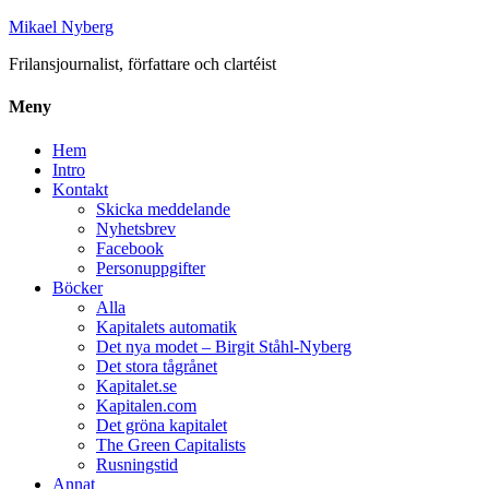
Mikael Nyberg
Frilansjournalist, författare och clartéist
Meny
Hem
Intro
Kontakt
Skicka meddelande
Nyhetsbrev
Facebook
Personuppgifter
Böcker
Alla
Kapitalets automatik
Det nya modet – Birgit Ståhl-Nyberg
Det stora tågrånet
Kapitalet.se
Kapitalen.com
Det gröna kapitalet
The Green Capitalists
Rusningstid
Annat