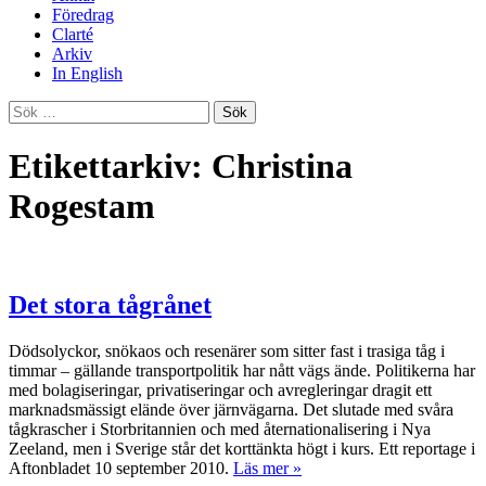
Föredrag
Clarté
Arkiv
In English
Sök
efter:
Etikettarkiv: Christina
Rogestam
Det stora tågrånet
Dödsolyckor, snökaos och resenärer som sitter fast i trasiga tåg i
timmar – gällande transportpolitik har nått vägs ände. Politikerna har
med bolagiseringar, privatiseringar och avregleringar dragit ett
marknadsmässigt elände över järnvägarna. Det slutade med svåra
tågkrascher i Storbritannien och med åternationalisering i Nya
Zeeland, men i Sverige står det korttänkta högt i kurs. Ett reportage i
Aftonbladet 10 september 2010.
Läs mer »