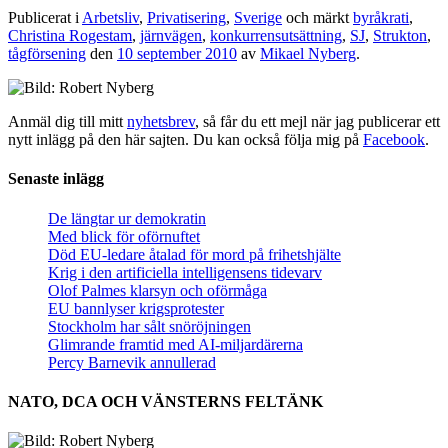
Publicerat i
Arbetsliv
,
Privatisering
,
Sverige
och märkt
byråkrati
,
Christina Rogestam
,
järnvägen
,
konkurrensutsättning
,
SJ
,
Strukton
,
tågförsening
den
10 september 2010
av
Mikael Nyberg
.
Anmäl dig till mitt
nyhetsbrev
, så får du ett mejl när jag publicerar ett
nytt inlägg på den här sajten. Du kan också följa mig på
Facebook
.
Senaste inlägg
De längtar ur demokratin
Med blick för oförnuftet
Död EU-ledare åtalad för mord på frihetshjälte
Krig i den artificiella intelligensens tidevarv
Olof Palmes klarsyn och oförmåga
EU bannlyser krigsprotester
Stockholm har sålt snöröjningen
Glimrande framtid med AI-miljardärerna
Percy Barnevik annullerad
NATO, DCA OCH VÄNSTERNS FELTÄNK