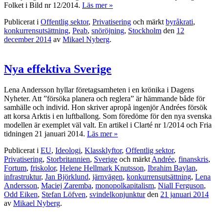
Folket i Bild nr 12/2014.
Läs mer »
Publicerat i
Offentlig sektor
,
Privatisering
och märkt
byråkrati
,
konkurrensutsättning
,
Peab
,
snöröjning
,
Stockholm
den
12
december 2014
av
Mikael Nyberg
.
Nya effektiva Sverige
Lena Andersson hyllar företagsamheten i en krönika i Dagens
Nyheter. Att ”försöka planera och reglera” är hämmande både för
samhälle och individ. Hon skriver apropå ingenjör Andrées försök
att korsa Arktis i en luftballong. Som föredöme för den nya svenska
modellen är exemplet väl valt. En artikel i Clarté nr 1/2014 och Fria
tidningen 21 januari 2014.
Läs mer »
Publicerat i
EU
,
Ideologi
,
Klassklyftor
,
Offentlig sektor
,
Privatisering
,
Storbritannien
,
Sverige
och märkt
Andrée
,
finanskris
,
Fortum
,
friskolor
,
Helene Hellmark Knutsson
,
Ibrahim Baylan
,
infrastruktur
,
Jan Björklund
,
järnvägen
,
konkurrensutsättning
,
Lena
Andersson
,
Maciej Zaremba
,
monopolkapitalism
,
Niall Ferguson
,
Odd Eiken
,
Stefan Löfven
,
svindelkonjunktur
den
21 januari 2014
av
Mikael Nyberg
.