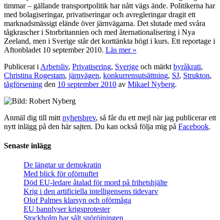
timmar – gällande transportpolitik har nått vägs ände. Politikerna har
med bolagiseringar, privatiseringar och avregleringar dragit ett
marknadsmässigt elände över järnvägarna. Det slutade med svåra
tågkrascher i Storbritannien och med åternationalisering i Nya
Zeeland, men i Sverige står det korttänkta högt i kurs. Ett reportage i
Aftonbladet 10 september 2010.
Läs mer »
Publicerat i
Arbetsliv
,
Privatisering
,
Sverige
och märkt
byråkrati
,
Christina Rogestam
,
järnvägen
,
konkurrensutsättning
,
SJ
,
Strukton
,
tågförsening
den
10 september 2010
av
Mikael Nyberg
.
Anmäl dig till mitt
nyhetsbrev
, så får du ett mejl när jag publicerar ett
nytt inlägg på den här sajten. Du kan också följa mig på
Facebook
.
Senaste inlägg
De längtar ur demokratin
Med blick för oförnuftet
Död EU-ledare åtalad för mord på frihetshjälte
Krig i den artificiella intelligensens tidevarv
Olof Palmes klarsyn och oförmåga
EU bannlyser krigsprotester
Stockholm har sålt snöröjningen