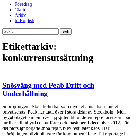
Föredrag
Clarté
Arkiv
In English
Sök
efter:
Etikettarkiv:
konkurrensutsättning
Snösväng med Peab Drift och
Underhållning
Snöröjningen i Stockholm har som mycket annat här i landet
privatiserats. Peab har tagit över i stora delar av Stockholm. Men
byggbolaget lämpar över uppgiften till underentreprenörer som i sin
tur litar till inhyrda chaufförer och maskiner. I december 2012, när
det plötsligt började snöa rejält, blev resultatet kaos. Har
snöröjningen blivit billigare för kommunen? Icke. Ett reportage i