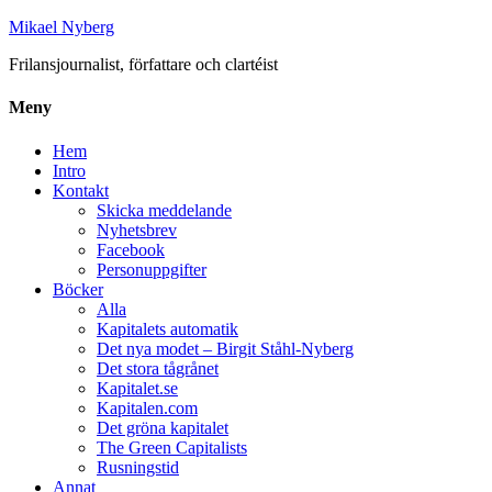
Mikael Nyberg
Frilansjournalist, författare och clartéist
Meny
Hem
Intro
Kontakt
Skicka meddelande
Nyhetsbrev
Facebook
Personuppgifter
Böcker
Alla
Kapitalets automatik
Det nya modet – Birgit Ståhl-Nyberg
Det stora tågrånet
Kapitalet.se
Kapitalen.com
Det gröna kapitalet
The Green Capitalists
Rusningstid
Annat