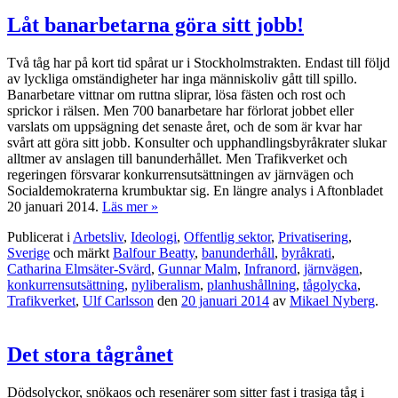
Låt banarbetarna göra sitt jobb!
Två tåg har på kort tid spårat ur i Stockholmstrakten. Endast till följd
av lyckliga omständigheter har inga människoliv gått till spillo.
Banarbetare vittnar om ruttna sliprar, lösa fästen och rost och
sprickor i rälsen. Men 700 banarbetare har förlorat jobbet eller
varslats om uppsägning det senaste året, och de som är kvar har
svårt att göra sitt jobb. Konsulter och upphandlingsbyråkrater slukar
alltmer av anslagen till banunderhållet. Men Trafikverket och
regeringen försvarar konkurrensutsättningen av järnvägen och
Socialdemokraterna krumbuktar sig. En längre analys i Aftonbladet
20 januari 2014.
Läs mer »
Publicerat i
Arbetsliv
,
Ideologi
,
Offentlig sektor
,
Privatisering
,
Sverige
och märkt
Balfour Beatty
,
banunderhåll
,
byråkrati
,
Catharina Elmsäter-Svärd
,
Gunnar Malm
,
Infranord
,
järnvägen
,
konkurrensutsättning
,
nyliberalism
,
planhushållning
,
tågolycka
,
Trafikverket
,
Ulf Carlsson
den
20 januari 2014
av
Mikael Nyberg
.
Det stora tågrånet
Dödsolyckor, snökaos och resenärer som sitter fast i trasiga tåg i