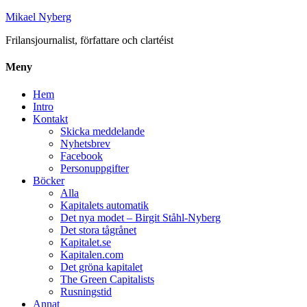
Mikael Nyberg
Frilansjournalist, författare och clartéist
Meny
Hem
Intro
Kontakt
Skicka meddelande
Nyhetsbrev
Facebook
Personuppgifter
Böcker
Alla
Kapitalets automatik
Det nya modet – Birgit Ståhl-Nyberg
Det stora tågrånet
Kapitalet.se
Kapitalen.com
Det gröna kapitalet
The Green Capitalists
Rusningstid
Annat