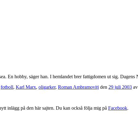
ea. En hobby, säger han. I hemlandet brer fattigdomen ut sig. Dagens 
,
fotboll
,
Karl Marx
,
oligarker
,
Roman Ambramovitj
den
29 juli 2003
a
tt nytt inlägg på den här sajten. Du kan också följa mig på
Facebook
.