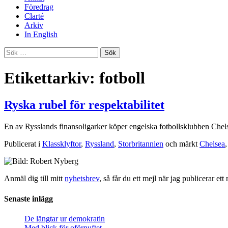
Föredrag
Clarté
Arkiv
In English
Sök
efter:
Etikettarkiv: fotboll
Ryska rubel för respektabilitet
En av Rysslands finansoligarker köper engelska fotbollsklubben Chels
Publicerat i
Klassklyftor
,
Ryssland
,
Storbritannien
och märkt
Chelsea
Anmäl dig till mitt
nyhetsbrev
, så får du ett mejl när jag publicerar e
Senaste inlägg
De längtar ur demokratin
Med blick för oförnuftet