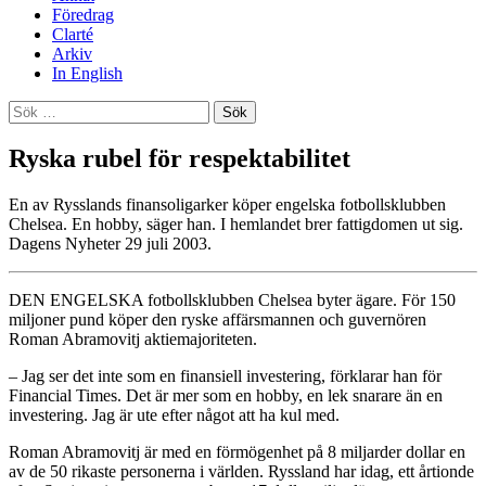
Föredrag
Clarté
Arkiv
In English
Sök
efter:
Ryska rubel för respektabilitet
En av Rysslands finansoligarker köper engelska fotbollsklubben
Chelsea. En hobby, säger han. I hemlandet brer fattigdomen ut sig.
Dagens Nyheter 29 juli 2003.
DEN ENGELSKA fotbollsklubben Chelsea byter ägare. För 150
miljoner pund köper den ryske affärsmannen och guvernören
Roman Abramovitj aktiemajoriteten.
– Jag ser det inte som en finansiell investering, förklarar han för
Financial Times. Det är mer som en hobby, en lek snarare än en
investering. Jag är ute efter något att ha kul med.
Roman Abramovitj är med en förmögenhet på 8 miljarder dollar en
av de 50 rikaste personerna i världen. Ryssland har idag, ett årtionde