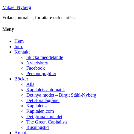
Mikael Nyberg
Frilansjournalist, författare och clartéist
Meny
Hem
Intro
Kontakt
Skicka meddelande
Nyhetsbrev
Facebook
Personuppgifter
Böcker
Alla
Kapitalets automatik
Det nya modet – Birgit Ståhl-Nyberg
Det stora tågrånet
Kapitalet.se
Kapitalen.com
Det gröna kapitalet
The Green Capitalists
Rusningstid
Annat