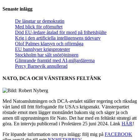
Senaste inlägg
De längtar ur demokratin
Med blick för oförnuftet
Död EU-ledare åtalad för mord på frihetshjälte
Krig i den artificiella intelligensens tidevarv
Olof Palmes klarsyn och oförmåga
EU bannlyser krigsprotester
Stockholm har sålt snöröjningen
Glimrande framtid med AI-miljardärerna
Percy Barnevik annullerad
NATO, DCA OCH VÄNSTERNS FELTÄNK
Med Natoanslutningen och DCA-avtalet ställer regering och riksdag
vårt land till fritt förfogande för USA:s krigsmakt. Vänsterpartiet
röstade emot men lägger motståndet bakom sig och säger ja och
amen till upprustningen för Nato. Det har med en feltänkt strategi att
göra. En intervju publicerad i Proletären 25 juni 2024. Länk
HÄR
!
För löpande information om nya inlägg: följ mig på
FACEBOOK
eller anmäl dig till mitt
NYHETSBREV.