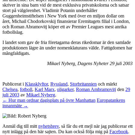
skriver in sina barn vid de mest exklusiva privatskolorna och satsar
stort på välgörenhet. Vladimir Potanin underhåller
Guggenheimstiftelsen i New York med över en miljon dollar om
året, Michail Chodorkovskij finansierar Eremitagets filial i London,
och Roman Abramovitj köper ett av Premier Leagues mest anrika
fotbollslag.
I landet som gav de fria företagarna deras rikedomar är den samlade
produktionen lägre än under nomenklaturans välde. Fattigdomen har
mångfaldigats.
Mikael Nyberg, Dagens Nyheter 29 juli 2003
Publicerat i
Klassklyftor
,
Ryssland
,
Storbritannien
och märkt
Chelsea
,
fotboll
,
Karl Marx
,
oligarker
,
Roman Ambramovitj
den
29
juli 2003
av
Mikael Nyberg
.
←
Hur man ordnar dagisplats på övre Manhattan
Europatankens
innanmäte
→
Anmäl dig till mitt
nyhetsbrev
, så får du ett mejl när jag publicerar ett
nytt inlägg på den här sajten. Du kan också följa mig på
Facebook
.