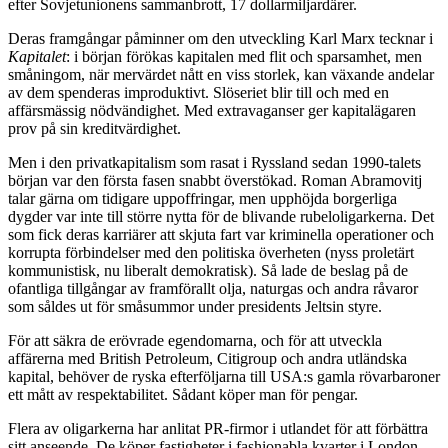
efter Sovjetunionens sammanbrott, 17 dollarmiljardärer.
Deras framgångar påminner om den utveckling Karl Marx tecknar i
Kapitalet
: i början förökas kapitalen med flit och sparsamhet, men
småningom, när mervärdet nått en viss storlek, kan växande andelar
av dem spenderas improduktivt. Slöseriet blir till och med en
affärsmässig nödvändighet. Med extravaganser ger kapitalägaren
prov på sin kreditvärdighet.
Men i den privatkapitalism som rasat i Ryssland sedan 1990-talets
början var den första fasen snabbt överstökad. Roman Abramovitj
talar gärna om tidigare uppoffringar, men upphöjda borgerliga
dygder var inte till större nytta för de blivande rubeloligarkerna. Det
som fick deras karriärer att skjuta fart var kriminella operationer och
korrupta förbindelser med den politiska överheten (nyss proletärt
kommunistisk, nu liberalt demokratisk). Så lade de beslag på de
ofantliga tillgångar av framförallt olja, naturgas och andra råvaror
som såldes ut för småsummor under presidents Jeltsin styre.
För att säkra de erövrade egendomarna, och för att utveckla
affärerna med British Petroleum, Citigroup och andra utländska
kapital, behöver de ryska efterföljarna till USA:s gamla rövarbaroner
ett mått av respektabilitet. Sådant köper man för pengar.
Flera av oligarkerna har anlitat PR-firmor i utlandet för att förbättra
sitt anseende. De köper fastigheter i fashionabla kvarter i London,