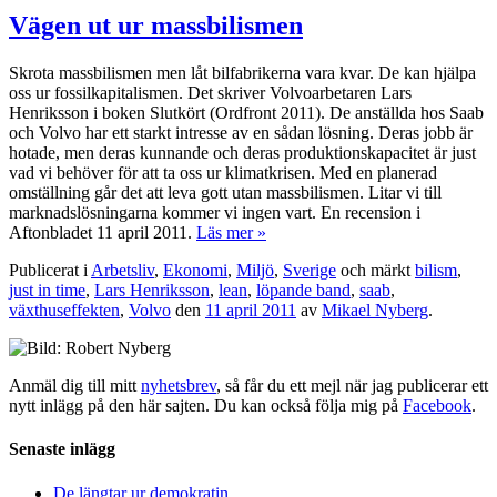
Vägen ut ur massbilismen
Skrota massbilismen men låt bilfabrikerna vara kvar. De kan hjälpa
oss ur fossilkapitalismen. Det skriver Volvoarbetaren Lars
Henriksson i boken Slutkört (Ordfront 2011). De anställda hos Saab
och Volvo har ett starkt intresse av en sådan lösning. Deras jobb är
hotade, men deras kunnande och deras produktionskapacitet är just
vad vi behöver för att ta oss ur klimatkrisen. Med en planerad
omställning går det att leva gott utan massbilismen. Litar vi till
marknadslösningarna kommer vi ingen vart. En recension i
Aftonbladet 11 april 2011.
Läs mer »
Publicerat i
Arbetsliv
,
Ekonomi
,
Miljö
,
Sverige
och märkt
bilism
,
just in time
,
Lars Henriksson
,
lean
,
löpande band
,
saab
,
växthuseffekten
,
Volvo
den
11 april 2011
av
Mikael Nyberg
.
Anmäl dig till mitt
nyhetsbrev
, så får du ett mejl när jag publicerar ett
nytt inlägg på den här sajten. Du kan också följa mig på
Facebook
.
Senaste inlägg
De längtar ur demokratin