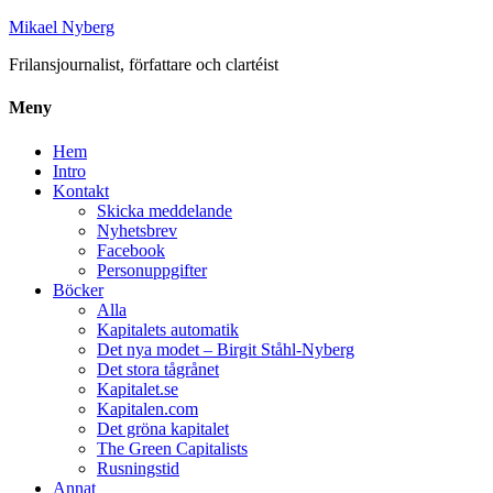
Mikael Nyberg
Frilansjournalist, författare och clartéist
Meny
Hem
Intro
Kontakt
Skicka meddelande
Nyhetsbrev
Facebook
Personuppgifter
Böcker
Alla
Kapitalets automatik
Det nya modet – Birgit Ståhl-Nyberg
Det stora tågrånet
Kapitalet.se
Kapitalen.com
Det gröna kapitalet
The Green Capitalists
Rusningstid
Annat