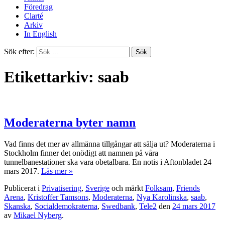
Föredrag
Clarté
Arkiv
In English
Sök efter:
Etikettarkiv: saab
Moderaterna byter namn
Vad finns det mer av allmänna tillgångar att sälja ut? Moderaterna i
Stockholm finner det onödigt att namnen på våra
tunnelbanestationer ska vara obetalbara. En notis i Aftonbladet 24
mars 2017.
Läs mer »
Publicerat i
Privatisering
,
Sverige
och märkt
Folksam
,
Friends
Arena
,
Kristoffer Tamsons
,
Moderaterna
,
Nya Karolinska
,
saab
,
Skanska
,
Socialdemokraterna
,
Swedbank
,
Tele2
den
24 mars 2017
av
Mikael Nyberg
.