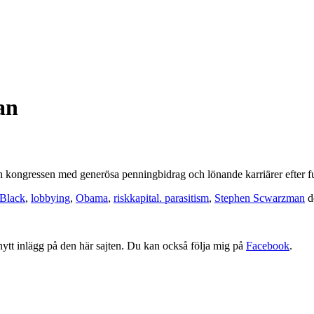
an
ch kongressen med generösa penningbidrag och lönande karriärer efter f
Black
,
lobbying
,
Obama
,
riskkapital. parasitism
,
Stephen Scwarzman
d
tt nytt inlägg på den här sajten. Du kan också följa mig på
Facebook
.