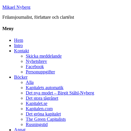
Mikael Nyberg
Frilansjournalist, författare och clartéist
Meny
Hem
Intro
Kontakt
Skicka meddelande
Nyhetsbrev
Facebook
Personuppgifter
Böcker
Alla
Kapitalets automatik
Det nya modet – Birgit Ståhl-Nyberg
Det stora tågrånet
Kapitalet.se
Kapitalen.com
Det gröna kapitalet
The Green Capitalists
Rusningstid
Annat