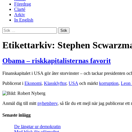
Föredrag
Clarté
Arkiv
In English
Sök
efter:
Etikettarkiv: Stephen Scwarzm
Obama – riskkapitalisternas favorit
Finanskapitalet i USA gör åter storvinster – och tackar presidenten o
Publicerat i
Ekonomi
,
Klassklyftor
,
USA
och märkt
korruption
,
Leon 
Anmäl dig till mitt
nyhetsbrev
, så får du ett mejl när jag publicerar e
Senaste inlägg
De längtar ur demokratin
Med blick för oförnuftet