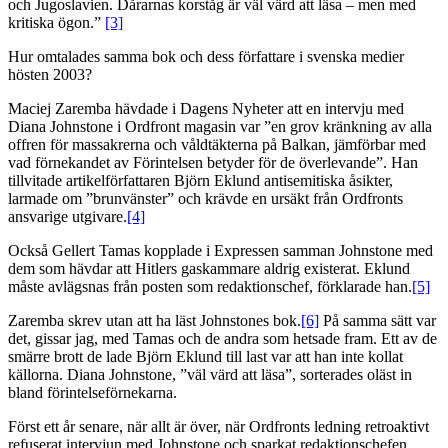
och Jugoslavien. Dårarnas korståg är väl värd att läsa – men med
kritiska ögon.”
[3]
Hur omtalades samma bok och dess författare i svenska medier
hösten 2003?
Maciej Zaremba hävdade i Dagens Nyheter att en intervju med
Diana Johnstone i Ordfront magasin var ”en grov kränkning av alla
offren för massakrerna och våldtäkterna på Balkan, jämförbar med
vad förnekandet av Förintelsen betyder för de överlevande”. Han
tillvitade artikelförfattaren Björn Eklund antisemitiska åsikter,
larmade om ”brunvänster” och krävde en ursäkt från Ordfronts
ansvarige utgivare.
[4]
Också Gellert Tamas kopplade i Expressen samman Johnstone med
dem som hävdar att Hitlers gaskammare aldrig existerat. Eklund
måste avlägsnas från posten som redaktionschef, förklarade han.
[5]
Zaremba skrev utan att ha läst Johnstones bok.
[6]
På samma sätt var
det, gissar jag, med Tamas och de andra som hetsade fram. Ett av de
smärre brott de lade Björn Eklund till last var att han inte kollat
källorna. Diana Johnstone, ”väl värd att läsa”, sorterades oläst in
bland förintelseförnekarna.
Först ett år senare, när allt är över, när Ordfronts ledning retroaktivt
refuserat intervjun med Johnstone och sparkat redaktionschefen,