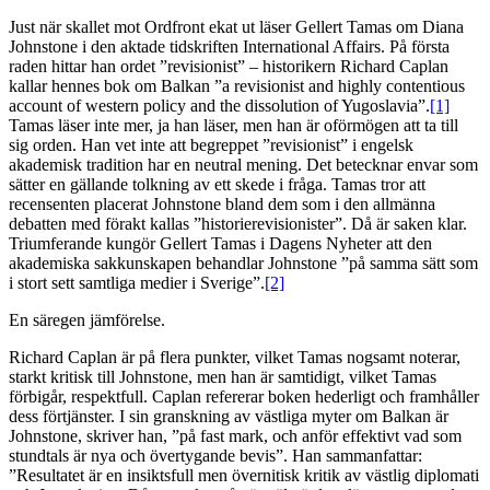
Just när skallet mot Ordfront ekat ut läser Gellert Tamas om Diana
Johnstone i den aktade tidskriften International Affairs. På första
raden hittar han ordet ”revisionist” – historikern Richard Caplan
kallar hennes bok om Balkan ”a revisionist and highly contentious
account of western policy and the dissolution of Yugoslavia”.
[1]
Tamas läser inte mer, ja han läser, men han är oförmögen att ta till
sig orden. Han vet inte att begreppet ”revisionist” i engelsk
akademisk tradition har en neutral mening. Det betecknar envar som
sätter en gällande tolkning av ett skede i fråga. Tamas tror att
recensenten placerat Johnstone bland dem som i den allmänna
debatten med förakt kallas ”historierevisionister”. Då är saken klar.
Triumferande kungör Gellert Tamas i Dagens Nyheter att den
akademiska sakkunskapen behandlar Johnstone ”på samma sätt som
i stort sett samtliga medier i Sverige”.
[2]
En säregen jämförelse.
Richard Caplan är på flera punkter, vilket Tamas nogsamt noterar,
starkt kritisk till Johnstone, men han är samtidigt, vilket Tamas
förbigår, respektfull. Caplan refererar boken hederligt och framhåller
dess förtjänster. I sin granskning av västliga myter om Balkan är
Johnstone, skriver han, ”på fast mark, och anför effektivt vad som
stundtals är nya och övertygande bevis”. Han sammanfattar:
”Resultatet är en insiktsfull men övernitisk kritik av västlig diplomati