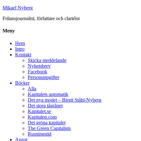
Mikael Nyberg
Frilansjournalist, författare och clartéist
Meny
Hem
Intro
Kontakt
Skicka meddelande
Nyhetsbrev
Facebook
Personuppgifter
Böcker
Alla
Kapitalets automatik
Det nya modet – Birgit Ståhl-Nyberg
Det stora tågrånet
Kapitalet.se
Kapitalen.com
Det gröna kapitalet
The Green Capitalists
Rusningstid
Annat