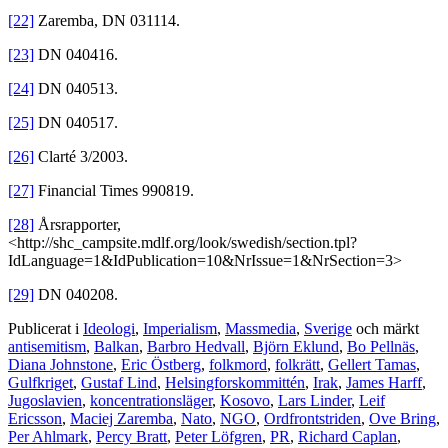
[22]
Zaremba, DN 031114.
[23]
DN 040416.
[24]
DN 040513.
[25]
DN 040517.
[26]
Clarté 3/2003.
[27]
Financial Times 990819.
[28]
Årsrapporter,
<http://shc_campsite.mdlf.org/look/swedish/section.tpl?
IdLanguage=1&IdPublication=10&NrIssue=1&NrSection=3>
[29]
DN 040208.
Publicerat i
Ideologi
,
Imperialism
,
Massmedia
,
Sverige
och märkt
antisemitism
,
Balkan
,
Barbro Hedvall
,
Björn Eklund
,
Bo Pellnäs
,
Diana Johnstone
,
Eric Östberg
,
folkmord
,
folkrätt
,
Gellert Tamas
,
Gulfkriget
,
Gustaf Lind
,
Helsingforskommittén
,
Irak
,
James Harff
,
Jugoslavien
,
koncentrationsläger
,
Kosovo
,
Lars Linder
,
Leif
Ericsson
,
Maciej Zaremba
,
Nato
,
NGO
,
Ordfrontstriden
,
Ove Bring
,
Per Ahlmark
,
Percy Bratt
,
Peter Löfgren
,
PR
,
Richard Caplan
,