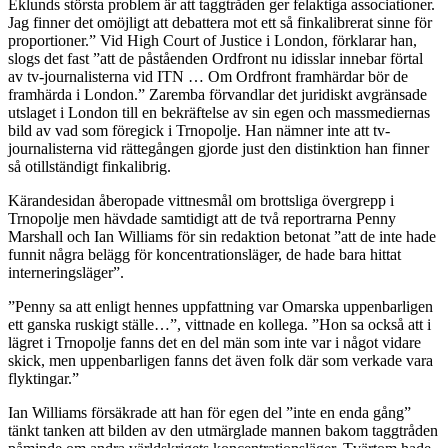
Eklunds största problem är att taggtråden ger felaktiga associationer.
Jag finner det omöjligt att debattera mot ett så finkalibrerat sinne för
proportioner.” Vid High Court of Justice i London, förklarar han,
slogs det fast ”att de påståenden Ordfront nu idisslar innebar förtal
av tv-journalisterna vid ITN … Om Ordfront framhärdar bör de
framhärda i London.” Zaremba förvandlar det juridiskt avgränsade
utslaget i London till en bekräftelse av sin egen och massmediernas
bild av vad som föregick i Trnopolje. Han nämner inte att tv-
journalisterna vid rättegången gjorde just den distinktion han finner
så otillständigt finkalibrig.
Kärandesidan åberopade vittnesmål om brottsliga övergrepp i
Trnopolje men hävdade samtidigt att de två reportrarna Penny
Marshall och Ian Williams för sin redaktion betonat ”att de inte hade
funnit några belägg för koncentrationsläger, de hade bara hittat
interneringsläger”.
”Penny sa att enligt hennes uppfattning var Omarska uppenbarligen
ett ganska ruskigt ställe…”, vittnade en kollega. ”Hon sa också att i
lägret i Trnopolje fanns det en del män som inte var i något vidare
skick, men uppenbarligen fanns det även folk där som verkade vara
flyktingar.”
Ian Williams försäkrade att han för egen del ”inte en enda gång”
tänkt tanken att bilden av den utmärglade mannen bakom taggtråden