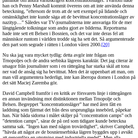
påminde om andra världskrigets koncentrationsläger. Tvärtom hade
han och Penny Marshall kommit överens om att inte använda denna
beteckning, ”eftersom de trots att de sett exempel på lidande och
omänsklighet inte kunde säga att de bevittnat koncentrationsläger av
nazityp…” Således var TV-journalisterna inte ansvariga för de mer
långtgående tolkningar som andra gjort av bilderna. Reportrarna
hade inte sett ett Belsen i Bosnien, och det var inte deras fel att
människor runtom i världen trodde sig ha sett det. Så argumenterade
den part som segrade i rätten i London våren 2000.
[20]
Nu ska jag vara mycket tydlig: detta avgör inte frågan om
Trnopoljes och de andra serbiska lägrens karaktär. Det jag citerar är
utsagor från journalister som i en rättegång har starka skäl att tona
ner vad de ansåg sig ha bevittnat. Men det är uppenbart att man, om
man vill argumentera hederligt, inte kan åberopa domen i London på
det sätt Maciej Zaremba gör.
David Campbell framför i en kritik av försvarets linje i rättegången
en annan invändning mot distinktionen mellan Trnopolje och
Belsen. Begreppet ”koncentrationsläger” har med åren fått en
laddning som fjärmat det från dess ursprungliga innebörd, påpekar
han. När båda sidorna i målet skiljer på ”concentration camps” och
”detention camps”, särar de på ord som tidigare kunde beteckna
samma sak. ”Ingen kan med någon trovärdighet”, skriver Campbell,
”hävda att något av de bosnienserbiska lägren byggdes upp i avsikt
att genomföra en utrotning med industriella medel”. Men alla