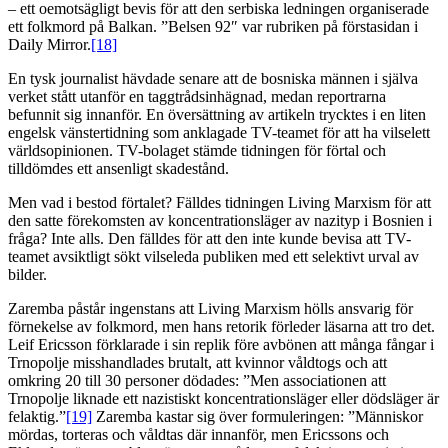
– ett oemotsägligt bevis för att den serbiska ledningen organiserade
ett folkmord på Balkan. ”Belsen 92″ var rubriken på förstasidan i
Daily Mirror.
[18]
En tysk journalist hävdade senare att de bosniska männen i själva
verket stått utanför en taggtrådsinhägnad, medan reportrarna
befunnit sig innanför. En översättning av artikeln trycktes i en liten
engelsk vänstertidning som anklagade TV-teamet för att ha vilselett
världsopinionen. TV-bolaget stämde tidningen för förtal och
tilldömdes ett ansenligt skadestånd.
Men vad i bestod förtalet? Fälldes tidningen Living Marxism för att
den satte förekomsten av koncentrationsläger av nazityp i Bosnien i
fråga? Inte alls. Den fälldes för att den inte kunde bevisa att TV-
teamet avsiktligt sökt vilseleda publiken med ett selektivt urval av
bilder.
Zaremba påstår ingenstans att Living Marxism hölls ansvarig för
förnekelse av folkmord, men hans retorik förleder läsarna att tro det.
Leif Ericsson förklarade i sin replik före avbönen att många fångar i
Trnopolje misshandlades brutalt, att kvinnor våldtogs och att
omkring 20 till 30 personer dödades: ”Men associationen att
Trnopolje liknade ett nazistiskt koncentrationsläger eller dödsläger är
felaktig.”
[19]
Zaremba kastar sig över formuleringen: ”Människor
mördas, torteras och våldtas där innanför, men Ericssons och