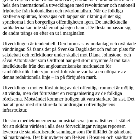
hela den internationella utvecklingen med revolutioner och nationell
frigörelse från kolonialism och nykolonialism. När de folkliga
krafterna splittras, försvagas och tappar sin riktning sluter sig
sprickorna i den borgerliga offentligheten igen. De intellektuella
radikalerna kan inte stå emot på egen hand. De flesta anpassar sig,
de andra trängs en efter en ut i marginalen.
Utvecklingen är tendentiell. Den bromsas av undantag och oväntade
vändningar. Så fanns det på Svenska Dagbladet och radion plats för
sakdebatt och reflektioner under skallet mot Diana Johnstone, och
såväl Aftonbladet som Ordfront har gett stort utrymme åt radikala
intellektuella från den angloamerikanska marknaden för
samhällskritik. Intervjun med Johnstone var bara en utlöpare av
denna redaktionella linje – in på förbjuden mark.
Utvecklingen mot en förslutning av det offentliga rummet är möjlig
att vända, men det förutsätter en reorganisering av de folkliga
rörelserna. Motståndet kommer troligen att vara starkare än sist. Det
har att göra med strukturella förändringar i offentlighetens
infrastruktur.
De stora mediekoncernerna industrialiserar journalistiken. I stället
för att skildra världen i alla dess förvecklingar tvingas reportern
leverera de standardiserade sanningar som för tillfället är gångbara
på marknaden. Det blir nyheter om Belsen i Bosnien och spädbarn