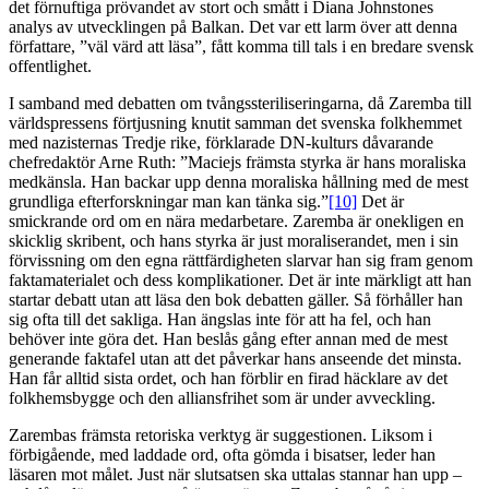
det förnuftiga prövandet av stort och smått i Diana Johnstones
analys av utvecklingen på Balkan. Det var ett larm över att denna
författare, ”väl värd att läsa”, fått komma till tals i en bredare svensk
offentlighet.
I samband med debatten om tvångssteriliseringarna, då Zaremba till
världspressens förtjusning knutit samman det svenska folkhemmet
med nazisternas Tredje rike, förklarade DN-kulturs dåvarande
chefredaktör Arne Ruth: ”Maciejs främsta styrka är hans moraliska
medkänsla. Han backar upp denna moraliska hållning med de mest
grundliga efterforskningar man kan tänka sig.”
[10]
Det är
smickrande ord om en nära medarbetare. Zaremba är onekligen en
skicklig skribent, och hans styrka är just moraliserandet, men i sin
förvissning om den egna rättfärdigheten slarvar han sig fram genom
faktamaterialet och dess komplikationer. Det är inte märkligt att han
startar debatt utan att läsa den bok debatten gäller. Så förhåller han
sig ofta till det sakliga. Han ängslas inte för att ha fel, och han
behöver inte göra det. Han beslås gång efter annan med de mest
generande faktafel utan att det påverkar hans anseende det minsta.
Han får alltid sista ordet, och han förblir en firad häcklare av det
folkhemsbygge och den alliansfrihet som är under avveckling.
Zarembas främsta retoriska verktyg är suggestionen. Liksom i
förbigående, med laddade ord, ofta gömda i bisatser, leder han
läsaren mot målet. Just när slutsatsen ska uttalas stannar han upp –