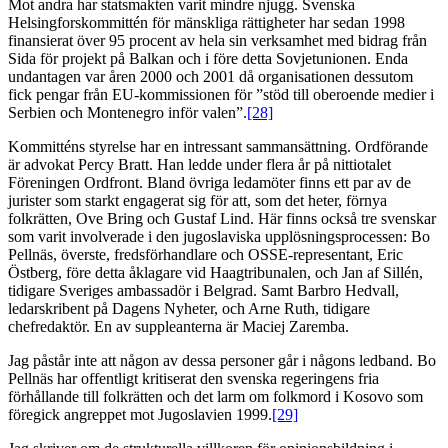
Mot andra har statsmakten varit mindre njugg. Svenska
Helsingforskommittén för mänskliga rättigheter har sedan 1998
finansierat över 95 procent av hela sin verksamhet med bidrag från
Sida för projekt på Balkan och i före detta Sovjetunionen. Enda
undantagen var åren 2000 och 2001 då organisationen dessutom
fick pengar från EU-kommissionen för ”stöd till oberoende medier i
Serbien och Montenegro inför valen”.
[28]
Kommitténs styrelse har en intressant sammansättning. Ordförande
är advokat Percy Bratt. Han ledde under flera år på nittiotalet
Föreningen Ordfront. Bland övriga ledamöter finns ett par av de
jurister som starkt engagerat sig för att, som det heter, förnya
folkrätten, Ove Bring och Gustaf Lind. Här finns också tre svenskar
som varit involverade i den jugoslaviska upplösningsprocessen: Bo
Pellnäs, överste, fredsförhandlare och OSSE-representant, Eric
Östberg, före detta åklagare vid Haagtribunalen, och Jan af Sillén,
tidigare Sveriges ambassadör i Belgrad. Samt Barbro Hedvall,
ledarskribent på Dagens Nyheter, och Arne Ruth, tidigare
chefredaktör. En av suppleanterna är Maciej Zaremba.
Jag påstår inte att någon av dessa personer går i någons ledband. Bo
Pellnäs har offentligt kritiserat den svenska regeringens fria
förhållande till folkrätten och det larm om folkmord i Kosovo som
föregick angreppet mot Jugoslavien 1999.
[29]