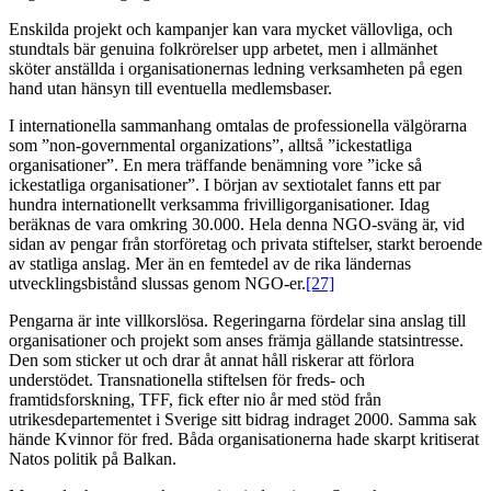
Enskilda projekt och kampanjer kan vara mycket vällovliga, och
stundtals bär genuina folkrörelser upp arbetet, men i allmänhet
sköter anställda i organisationernas ledning verksamheten på egen
hand utan hänsyn till eventuella medlemsbaser.
I internationella sammanhang omtalas de professionella välgörarna
som ”non-governmental organizations”, alltså ”ickestatliga
organisationer”. En mera träffande benämning vore ”icke så
ickestatliga organisationer”. I början av sextiotalet fanns ett par
hundra internationellt verksamma frivilligorganisationer. Idag
beräknas de vara omkring 30.000. Hela denna NGO-sväng är, vid
sidan av pengar från storföretag och privata stiftelser, starkt beroende
av statliga anslag. Mer än en femtedel av de rika ländernas
utvecklingsbistånd slussas genom NGO-er.
[27]
Pengarna är inte villkorslösa. Regeringarna fördelar sina anslag till
organisationer och projekt som anses främja gällande statsintresse.
Den som sticker ut och drar åt annat håll riskerar att förlora
understödet. Transnationella stiftelsen för freds- och
framtidsforskning, TFF, fick efter nio år med stöd från
utrikesdepartementet i Sverige sitt bidrag indraget 2000. Samma sak
hände Kvinnor för fred. Båda organisationerna hade skarpt kritiserat
Natos politik på Balkan.