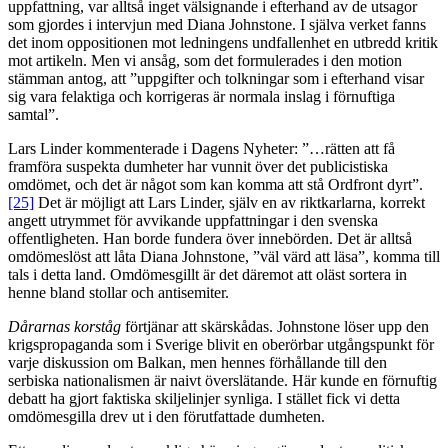
uppfattning, var alltså inget välsignande i efterhand av de utsagor
som gjordes i intervjun med Diana Johnstone. I själva verket fanns
det inom oppositionen mot ledningens undfallenhet en utbredd kritik
mot artikeln. Men vi ansåg, som det formulerades i den motion
stämman antog, att ”uppgifter och tolkningar som i efterhand visar
sig vara felaktiga och korrigeras är normala inslag i förnuftiga
samtal”.
Lars Linder kommenterade i Dagens Nyheter: ”…rätten att få
framföra suspekta dumheter har vunnit över det publicistiska
omdömet, och det är något som kan komma att stå Ordfront dyrt”.
[25]
Det är möjligt att Lars Linder, själv en av riktkarlarna, korrekt
angett utrymmet för avvikande uppfattningar i den svenska
offentligheten. Han borde fundera över innebörden. Det är alltså
omdömeslöst att låta Diana Johnstone, ”väl värd att läsa”, komma till
tals i detta land. Omdömesgillt är det däremot att oläst sortera in
henne bland stollar och antisemiter.
Dårarnas korståg
förtjänar att skärskådas. Johnstone löser upp den
krigspropaganda som i Sverige blivit en oberörbar utgångspunkt för
varje diskussion om Balkan, men hennes förhållande till den
serbiska nationalismen är naivt överslätande. Här kunde en förnuftig
debatt ha gjort faktiska skiljelinjer synliga. I stället fick vi detta
omdömesgilla drev ut i den förutfattade dumheten.