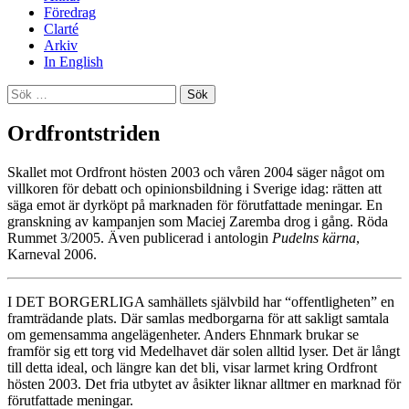
Föredrag
Clarté
Arkiv
In English
Sök
efter:
Ordfrontstriden
Skallet mot Ordfront hösten 2003 och våren 2004 säger något om
villkoren för debatt och opinionsbildning i Sverige idag: rätten att
säga emot är dyrköpt på marknaden för förutfattade meningar. En
granskning av kampanjen som Maciej Zaremba drog i gång. Röda
Rummet 3/2005. Även publicerad i antologin
Pudelns kärna
,
Karneval 2006.
I DET BORGERLIGA samhällets självbild har “offentligheten” en
framträdande plats. Där samlas medborgarna för att sakligt samtala
om gemensamma angelägenheter. Anders Ehnmark brukar se
framför sig ett torg vid Medelhavet där solen alltid lyser. Det är långt
till detta ideal, och längre kan det bli, visar larmet kring Ordfront
hösten 2003. Det fria utbytet av åsikter liknar alltmer en marknad för
förutfattade meningar.