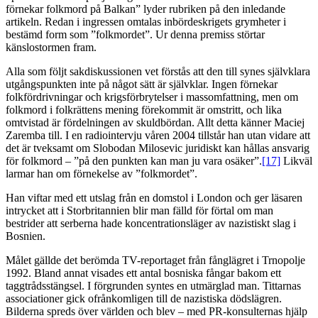
förnekar folkmord på Balkan” lyder rubriken på den inledande
artikeln. Redan i ingressen omtalas inbördeskrigets grymheter i
bestämd form som ”folkmordet”. Ur denna premiss störtar
känslostormen fram.
Alla som följt sakdiskussionen vet förstås att den till synes självklara
utgångspunkten inte på något sätt är självklar. Ingen förnekar
folkfördrivningar och krigsförbrytelser i massomfattning, men om
folkmord i folkrättens mening förekommit är omstritt, och lika
omtvistad är fördelningen av skuldbördan. Allt detta känner Maciej
Zaremba till. I en radiointervju våren 2004 tillstår han utan vidare att
det är tveksamt om Slobodan Milosevic juridiskt kan hållas ansvarig
för folkmord – ”på den punkten kan man ju vara osäker”.
[17]
Likväl
larmar han om förnekelse av ”folkmordet”.
Han viftar med ett utslag från en domstol i London och ger läsaren
intrycket att i Storbritannien blir man fälld för förtal om man
bestrider att serberna hade koncentrationsläger av nazistiskt slag i
Bosnien.
Målet gällde det berömda TV-reportaget från fånglägret i Trnopolje
1992. Bland annat visades ett antal bosniska fångar bakom ett
taggtrådsstängsel. I förgrunden syntes en utmärglad man. Tittarnas
associationer gick ofrånkomligen till de nazistiska dödslägren.
Bilderna spreds över världen och blev – med PR-konsulternas hjälp