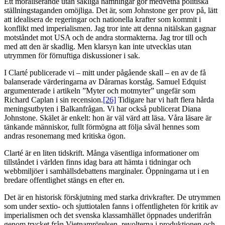
Ett moraliserande utan sakliga hämningar gör medvetna politiska
ställningstaganden omöjliga. Det är, som Johnstone ger prov på, lätt
att idealisera de regeringar och nationella krafter som kommit i
konflikt med imperialismen. Jag tror inte att denna nitälskan gagnar
motståndet mot USA och de andra stormakterna. Jag tror till och
med att den är skadlig. Men klarsyn kan inte utvecklas utan
utrymmen för förnuftiga diskussioner i sak.
I Clarté publicerade vi – mitt under pågående skall – en av de få
balanserade värderingarna av Dårarnas korståg. Samuel Edquist
argumenterade i artikeln ”Myter och motmyter” ungefär som
Richard Caplan i sin recension.
[26]
Tidigare har vi haft flera hårda
meningsutbyten i Balkanfrågan. Vi har också publicerat Diana
Johnstone. Skälet är enkelt: hon är väl värd att läsa. Våra läsare är
tänkande människor, fullt förmögna att följa såväl hennes som
andras resonemang med kritiska ögon.
Clarté är en liten tidskrift. Många väsentliga informationer om
tillståndet i världen finns idag bara att hämta i tidningar och
webbmiljöer i samhällsdebattens marginaler. Öppningarna ut i en
bredare offentlighet stängs en efter en.
Det är en historisk förskjutning med starka drivkrafter. De utrymmen
som under sextio- och sjuttiotalen fanns i offentligheten för kritik av
imperialismen och det svenska klassamhället öppnades underifrån
genom trycket från Vietnamrörelsen, revolterna i produktionen och