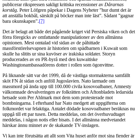
publicerar rikspressen sakligt kritiska recensioner av
Dårarnas
korståg
. Peter Löfgren påpekar i Dagens Nyheter ”hur dumt det är
att anställa bokbål, särskilt på böcker man inte läst”. Sådant ”gagnar
bara okunskapen”.
[7]
Det är belagt att både det pågående kriget vid Persiska viken och det
förra föregicks av omfattande manipulationer av den allmänna
opinionen. Mest omtalad vid sidan av de påhittade
massförstörelsevapnen är historien om spädbarnen i Kuwait som
skulle ha slitits ur sina kuvöser av irakiska soldater. Storyn
producerades av en PR-byrå med den kuwaitiske
Washingtonambassadörens dotter i rollen som ögonvittne.
På liknande sätt var det 1999, då de västliga stormakterna samfällt
sköt FN åt sidan och anföll Jugoslavien. Nato larmade om
massmord på ända upp till 100.000 civila kosovoalbaner, Amnesty
välkomnade devalveringen av folkrätten och Aftonbladets ledarsida
hetsade som Per Ahlmark mot dem som protesterade mot
bombningarna. I efterhand har Nato medgett att uppgifterna om
folkmordet var felaktiga. Antalet dödade kosovoalbaner beräknas nu
uppgå till ett par tusen. Detta meddelas, om det överhuvudtaget
meddelas, i någon notis eller bisats. I det allmänna medvetandet
härskar ännu minnet av de skakande TV-inslagen.
Vi kan inte förutsätta att allt som Vita huset anför mot sina fiender är