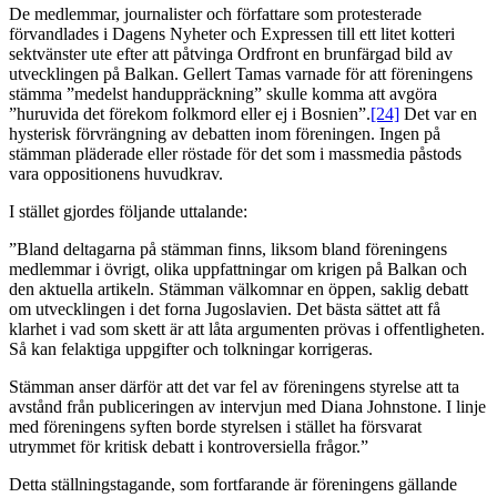
De medlemmar, journalister och författare som protesterade
förvandlades i Dagens Nyheter och Expressen till ett litet kotteri
sektvänster ute efter att påtvinga Ordfront en brunfärgad bild av
utvecklingen på Balkan. Gellert Tamas varnade för att föreningens
stämma ”medelst handuppräckning” skulle komma att avgöra
”huruvida det förekom folkmord eller ej i Bosnien”.
[24]
Det var en
hysterisk förvrängning av debatten inom föreningen. Ingen på
stämman pläderade eller röstade för det som i massmedia påstods
vara oppositionens huvudkrav.
I stället gjordes följande uttalande:
”Bland deltagarna på stämman finns, liksom bland föreningens
medlemmar i övrigt, olika uppfattningar om krigen på Balkan och
den aktuella artikeln. Stämman välkomnar en öppen, saklig debatt
om utvecklingen i det forna Jugoslavien. Det bästa sättet att få
klarhet i vad som skett är att låta argumenten prövas i offentligheten.
Så kan felaktiga uppgifter och tolkningar korrigeras.
Stämman anser därför att det var fel av föreningens styrelse att ta
avstånd från publiceringen av intervjun med Diana Johnstone. I linje
med föreningens syften borde styrelsen i stället ha försvarat
utrymmet för kritisk debatt i kontroversiella frågor.”
Detta ställningstagande, som fortfarande är föreningens gällande