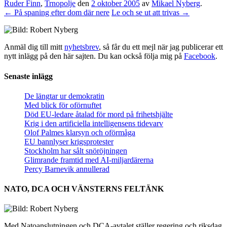
Ruder Finn
,
Trnopolje
den
2 oktober 2005
av
Mikael Nyberg
.
←
På spaning efter dom där nere
Le och se ut att trivas
→
Anmäl dig till mitt
nyhetsbrev
, så får du ett mejl när jag publicerar ett
nytt inlägg på den här sajten. Du kan också följa mig på
Facebook
.
Senaste inlägg
De längtar ur demokratin
Med blick för oförnuftet
Död EU-ledare åtalad för mord på frihetshjälte
Krig i den artificiella intelligensens tidevarv
Olof Palmes klarsyn och oförmåga
EU bannlyser krigsprotester
Stockholm har sålt snöröjningen
Glimrande framtid med AI-miljardärerna
Percy Barnevik annullerad
NATO, DCA OCH VÄNSTERNS FELTÄNK
Med Natoanslutningen och DCA-avtalet ställer regering och riksdag