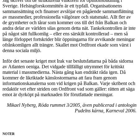
Jag skriver om de strukturella villkoren för opinionsbildning i
Sverige. Helsingforskommittén är ett typfall. Organisationens
sammansättning och finanser avslöjar en pågående sammanflätning
av massmedier, professionella välgörare och statsmakt. Allt fler av
de grymheter och tårar som kommer oss till del från Balkan och
andra delar av världen silas genom detta nät. Tankekontrollen är inte
på något sätt fullkomlig – eller ens särskilt kontrollerad – men så
länge förloppet fortskrider blir öppningarna för avvikande meningar
ofrånkomligen allt trängre. Skallet mot Ordfront ekade som värst i
denna sociala miljö.
Inför det senaste kriget mot Irak var beslutsfattarna på båda sidorna
av Atlanten oeniga. Det vidgade tillfälligt utrymmet för kritiskt
material i massmedierna. Nästa gång kan endräkt råda igen. Då
kommer de likriktade känslostormarna att fara fram genom
informationskanalerna som vid krigen på Balkan. Varje skribent och
redaktör vet efter striden om Ordfront vad som gäller: rätten att säga
emot är dyrköpt på marknaden för förutfattade meningar.
Mikael Nyberg, Röda rummet 3/2005, även publicerad i antologin
Pudelns kärna, Karneval 2006.
NOTER