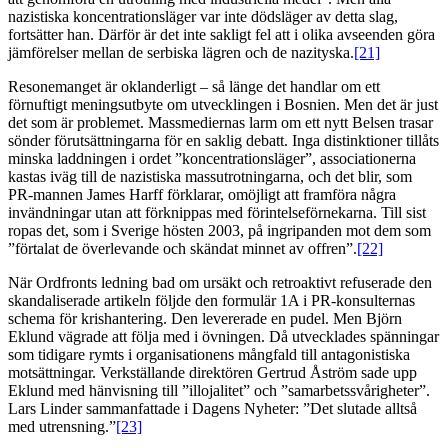
nazistiska koncentrationsläger var inte dödsläger av detta slag,
fortsätter han. Därför är det inte sakligt fel att i olika avseenden göra
jämförelser mellan de serbiska lägren och de nazityska.
[21]
Resonemanget är oklanderligt – så länge det handlar om ett
förnuftigt meningsutbyte om utvecklingen i Bosnien. Men det är just
det som är problemet. Massmediernas larm om ett nytt Belsen trasar
sönder förutsättningarna för en saklig debatt. Inga distinktioner tillåts
minska laddningen i ordet ”koncentrationsläger”, associationerna
kastas iväg till de nazistiska massutrotningarna, och det blir, som
PR-mannen James Harff förklarar, omöjligt att framföra några
invändningar utan att förknippas med förintelseförnekarna. Till sist
ropas det, som i Sverige hösten 2003, på ingripanden mot dem som
”förtalat de överlevande och skändat minnet av offren”.
[22]
När Ordfronts ledning bad om ursäkt och retroaktivt refuserade den
skandaliserade artikeln följde den formulär 1A i PR-konsulternas
schema för krishantering. Den levererade en pudel. Men Björn
Eklund vägrade att följa med i övningen. Då utvecklades spänningar
som tidigare rymts i organisationens mångfald till antagonistiska
motsättningar. Verkställande direktören Gertrud Åström sade upp
Eklund med hänvisning till ”illojalitet” och ”samarbetssvårigheter”.
Lars Linder sammanfattade i Dagens Nyheter: ”Det slutade alltså
med utrensning.”
[23]