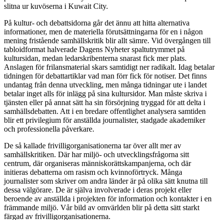
slitna ur kuvöserna i Kuwait City.
På kultur- och debattsidorna går det ännu att hitta alternativa
informationer, men de materiella förutsättningarna för en i någon
mening fristående samhällskritik blir allt sämre. Vid övergången till
tabloidformat halverade Dagens Nyheter spaltutrymmet på
kultursidan, medan ledarskribenterna snarast fick mer plats.
Anslagen för frilansmaterial skars samtidigt ner radikalt. Idag betalar
tidningen för debattartiklar vad man förr fick för notiser. Det finns
undantag från denna utveckling, men många tidningar ute i landet
betalar inget alls för inlägg på sina kultursidor. Man måste skriva i
tjänsten eller på annat sätt ha sin försörjning tryggad för att delta i
samhällsdebatten. Att i en bredare offentlighet analysera samtiden
blir ett privilegium för anställda journalister, stadgade akademiker
och professionella påverkare.
De så kallade frivilligorganisationerna tar över allt mer av
samhällskritiken. Där har miljö- och utvecklingsfrågorna sitt
centrum, där organiseras människorättskampanjerna, och där
initieras debatterna om rasism och kvinnoförtryck. Många
journalister som skriver om andra länder är på olika sätt knutna till
dessa välgörare. De är själva involverade i deras projekt eller
beroende av anställda i projekten för information och kontakter i en
främmande miljö. Vår bild av omvärlden blir på detta sätt starkt
färgad av frivilligorganisationerna.