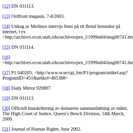
[12]
DN 031113.
[13]
Ordfront magasin, 7-8/2003.
[14]
Utdrag ur Merlinos intervju finns på ett flertal hemsidor på
internet, t ex
<http://archives.econ.utah.edu/archives/pen_l/1999m04/msg00741.ht
[15]
DN 031114.
[16]
<http://archives.econ.utah.edu/archives/pen_l/1999m04/msg00741.h
[17]
P1 040205, <http://www.sr.se/cgi_bin/P1/program/artikel.asp?
ProgramID=451&artikel=465388>
[18]
Daily Mirror 920807.
[19]
DN 031113.
[20]
Officiell transkribering av domarens sammanfattning av målet,
The High Court of Justice, Queen’s Bench Division, 14th March,
2000.
[21]
Journal of Human Rights, June 2002.