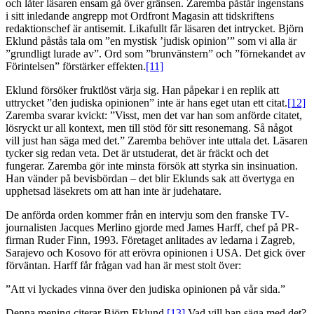
och låter läsaren ensam gå över gränsen. Zaremba påstår ingenstans
i sitt inledande angrepp mot Ordfront Magasin att tidskriftens
redaktionschef är antisemit. Likafullt får läsaren det intrycket. Björn
Eklund påstås tala om ”en mystisk ’judisk opinion’” som vi alla är
”grundligt lurade av”. Ord som ”brunvänstern” och ”förnekandet av
Förintelsen” förstärker effekten.
[11]
Eklund försöker fruktlöst värja sig. Han påpekar i en replik att
uttrycket ”den judiska opinionen” inte är hans eget utan ett citat.
[12]
Zaremba svarar kvickt: ”Visst, men det var han som anförde citatet,
lösryckt ur all kontext, men till stöd för sitt resonemang. Så något
vill just han säga med det.” Zaremba behöver inte uttala det. Läsaren
tycker sig redan veta. Det är utstuderat, det är fräckt och det
fungerar. Zaremba gör inte minsta försök att styrka sin insinuation.
Han vänder på bevisbördan – det blir Eklunds sak att övertyga en
upphetsad läsekrets om att han inte är judehatare.
De anförda orden kommer från en intervju som den franske TV-
journalisten Jacques Merlino gjorde med James Harff, chef på PR-
firman Ruder Finn, 1993. Företaget anlitades av ledarna i Zagreb,
Sarajevo och Kosovo för att erövra opinionen i USA. Det gick över
förväntan. Harff får frågan vad han är mest stolt över:
”Att vi lyckades vinna över den judiska opinionen på vår sida.”
Denna mening citerar Björn Eklund.
[13]
Vad vill han säga med det?