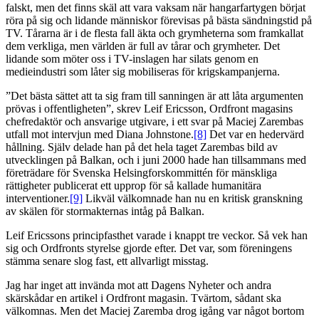
falskt, men det finns skäl att vara vaksam när hangarfartygen börjat
röra på sig och lidande människor förevisas på bästa sändningstid på
TV. Tårarna är i de flesta fall äkta och grymheterna som framkallat
dem verkliga, men världen är full av tårar och grymheter. Det
lidande som möter oss i TV-inslagen har silats genom en
medieindustri som låter sig mobiliseras för krigskampanjerna.
”Det bästa sättet att ta sig fram till sanningen är att låta argumenten
prövas i offentligheten”, skrev Leif Ericsson, Ordfront magasins
chefredaktör och ansvarige utgivare, i ett svar på Maciej Zarembas
utfall mot intervjun med Diana Johnstone.
[8]
Det var en hedervärd
hållning. Själv delade han på det hela taget Zarembas bild av
utvecklingen på Balkan, och i juni 2000 hade han tillsammans med
företrädare för Svenska Helsingforskommittén för mänskliga
rättigheter publicerat ett upprop för så kallade humanitära
interventioner.
[9]
Likväl välkomnade han nu en kritisk granskning
av skälen för stormakternas intåg på Balkan.
Leif Ericssons principfasthet varade i knappt tre veckor. Så vek han
sig och Ordfronts styrelse gjorde efter. Det var, som föreningens
stämma senare slog fast, ett allvarligt misstag.
Jag har inget att invända mot att Dagens Nyheter och andra
skärskådar en artikel i Ordfront magasin. Tvärtom, sådant ska
välkomnas. Men det Maciej Zaremba drog igång var något bortom