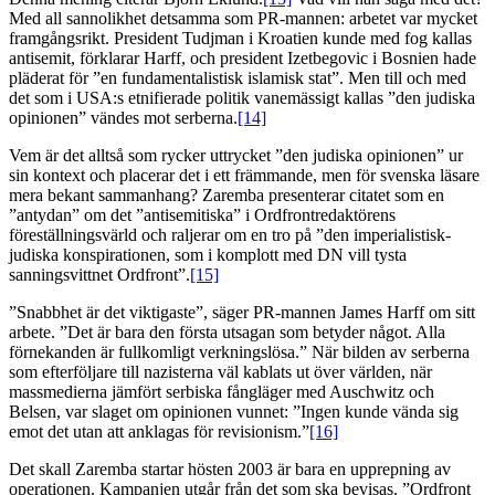
Med all sannolikhet detsamma som PR-mannen: arbetet var mycket
framgångsrikt. President Tudjman i Kroatien kunde med fog kallas
antisemit, förklarar Harff, och president Izetbegovic i Bosnien hade
pläderat för ”en fundamentalistisk islamisk stat”. Men till och med
det som i USA:s etnifierade politik vanemässigt kallas ”den judiska
opinionen” vändes mot serberna.
[14]
Vem är det alltså som rycker uttrycket ”den judiska opinionen” ur
sin kontext och placerar det i ett främmande, men för svenska läsare
mera bekant sammanhang? Zaremba presenterar citatet som en
”antydan” om det ”antisemitiska” i Ordfrontredaktörens
föreställningsvärld och raljerar om en tro på ”den imperialistisk-
judiska konspirationen, som i komplott med DN vill tysta
sanningsvittnet Ordfront”.
[15]
”Snabbhet är det viktigaste”, säger PR-mannen James Harff om sitt
arbete. ”Det är bara den första utsagan som betyder något. Alla
förnekanden är fullkomligt verkningslösa.” När bilden av serberna
som efterföljare till nazisterna väl kablats ut över världen, när
massmedierna jämfört serbiska fångläger med Auschwitz och
Belsen, var slaget om opinionen vunnet: ”Ingen kunde vända sig
emot det utan att anklagas för revisionism.”
[16]
Det skall Zaremba startar hösten 2003 är bara en upprepning av
operationen. Kampanjen utgår från det som ska bevisas. ”Ordfront