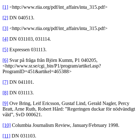
[1]
<http://www.riia.org/pdf/int_affairs/inta_315.pdf>
[2]
DN 040513.
[3]
<http://www.riia.org/pdf/int_affairs/inta_315.pdf>
[4]
DN 031103, 031114.
[5]
Expressen 031113.
[6]
Svar på fråga från Björn Kumm, P1 040205,
<http://www.sr.se/cgi_bin/P1/program/artikel.asp?
ProgramID=451&artikel=465388>
[7]
DN 041101.
[8]
DN 031113.
[9]
Ove Bring, Leif Ericsson, Gustaf Lind, Gerald Nagler, Percy
Bratt, Arne Ruth, Robert Hård: ”Regeringen duckar för nödvändigt
våld”, SvD 000621.
[10]
Columbia Journalism Review, January/February 1998.
[11]
DN 031103.