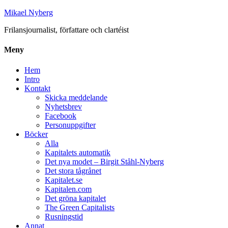
Mikael Nyberg
Frilansjournalist, författare och clartéist
Meny
Hem
Intro
Kontakt
Skicka meddelande
Nyhetsbrev
Facebook
Personuppgifter
Böcker
Alla
Kapitalets automatik
Det nya modet – Birgit Ståhl-Nyberg
Det stora tågrånet
Kapitalet.se
Kapitalen.com
Det gröna kapitalet
The Green Capitalists
Rusningstid
Annat