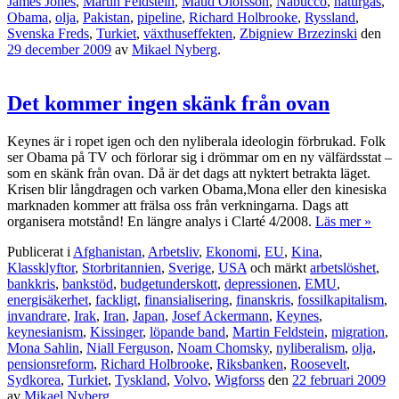
James Jones
,
Martin Feldstein
,
Maud Olofsson
,
Nabucco
,
naturgas
,
Obama
,
olja
,
Pakistan
,
pipeline
,
Richard Holbrooke
,
Ryssland
,
Svenska Freds
,
Turkiet
,
växthuseffekten
,
Zbigniew Brzezinski
den
29 december 2009
av
Mikael Nyberg
.
Det kommer ingen skänk från ovan
Keynes är i ropet igen och den nyliberala ideologin förbrukad. Folk
ser Obama på TV och förlorar sig i drömmar om en ny välfärdsstat –
som en skänk från ovan. Då är det dags att nyktert betrakta läget.
Krisen blir långdragen och varken Obama,Mona eller den kinesiska
marknaden kommer att frälsa oss från verkningarna. Dags att
organisera motstånd! En längre analys i Clarté 4/2008.
Läs mer »
Publicerat i
Afghanistan
,
Arbetsliv
,
Ekonomi
,
EU
,
Kina
,
Klassklyftor
,
Storbritannien
,
Sverige
,
USA
och märkt
arbetslöshet
,
bankkris
,
bankstöd
,
budgetunderskott
,
depressionen
,
EMU
,
energisäkerhet
,
fackligt
,
finansialisering
,
finanskris
,
fossilkapitalism
,
invandrare
,
Irak
,
Iran
,
Japan
,
Josef Ackermann
,
Keynes
,
keynesianism
,
Kissinger
,
löpande band
,
Martin Feldstein
,
migration
,
Mona Sahlin
,
Niall Ferguson
,
Noam Chomsky
,
nyliberalism
,
olja
,
pensionsreform
,
Richard Holbrooke
,
Riksbanken
,
Roosevelt
,
Sydkorea
,
Turkiet
,
Tyskland
,
Volvo
,
Wigforss
den
22 februari 2009
av
Mikael Nyberg
.