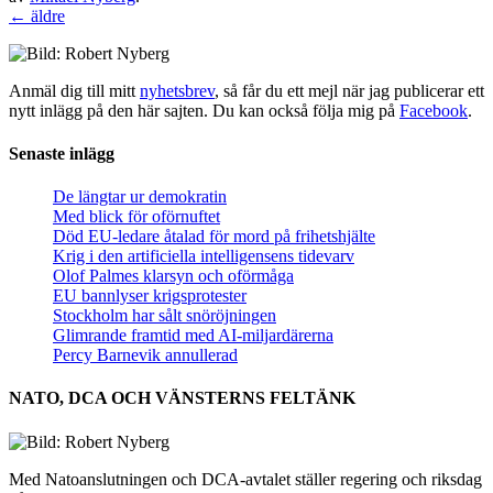
←
äldre
Anmäl dig till mitt
nyhetsbrev
, så får du ett mejl när jag publicerar ett
nytt inlägg på den här sajten. Du kan också följa mig på
Facebook
.
Senaste inlägg
De längtar ur demokratin
Med blick för oförnuftet
Död EU-ledare åtalad för mord på frihetshjälte
Krig i den artificiella intelligensens tidevarv
Olof Palmes klarsyn och oförmåga
EU bannlyser krigsprotester
Stockholm har sålt snöröjningen
Glimrande framtid med AI-miljardärerna
Percy Barnevik annullerad
NATO, DCA OCH VÄNSTERNS FELTÄNK
Med Natoanslutningen och DCA-avtalet ställer regering och riksdag