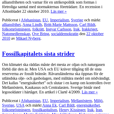
alliansfriheten och varnar för en utrikespolitik som formas i
förtroliga samtal med stormakternas företrädare. En recension i
Aftonbladet 22 oktober 2010.
Läs mer »
Publicerat i
Afghanistan
,
EU
,
Imperialism
,
Sverige
och märkt
alliansfrihet
,
Anna Lindh
,
Britt-Marie Mattsson
,
Carl Bildt
,
folkomröstningen
,
folkrätt
,
Ingvar Carlsson
,
Irak
,
Irakkriget
,
Natomedlemskap
,
Ove Bring
,
socialdemokratin
den
22 oktober
2010
av
Mikael Nyberg
.
Fossilkapitalets sista strider
Om klimatet ska räddas måste det mesta av oljan och naturgasen
förbli där den är. Men USA och EU kräver tillgång till de sista
reserverna av fossilt bränsle. Råvaruländerna ska öppnas för de
utländska olje- och gasbolagen, med militära medel om nödvändigt.
Det kallas ”energisäkerhet” och slutar i en kamp om kontrollen över
Mellanöstern, Kaukasus och Centralasien. Sverige bistår med
legosoldater i härtåget. En artikel i Clarté 4/2009.
Läs mer »
Publicerat i
Afghanistan
,
EU
,
Imperialism
,
Mellanöstern
,
Miljö
,
Sverige
,
USA
och märkt
Anna Ek
,
Carl Bildt
,
energisäkerhet
,
folkomröstningen
,
fossilkapitalism
,
Henry Kissinger
,
Irak
,
Iran
,