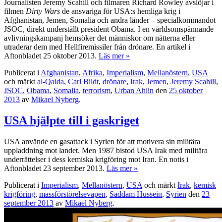
Journalisten Jeremy Scahill och filmaren Richard Rowley avslöjar i
filmen
Dirty Wars
de ansvariga för USA:s hemliga krig i
Afghanistan, Jemen, Somalia och andra länder – specialkommandot
JSOC, direkt underställt president Obama. I en världsomspännande
avlivningskampanj hemsöker det människor om nätterna eller
utraderar dem med Hellfiremissiler från drönare. En artikel i
Aftonbladet 25 oktober 2013.
Läs mer »
Publicerat i
Afghanistan
,
Afrika
,
Imperialism
,
Mellanöstern
,
USA
och märkt
al-Qaida
,
Carl Bildt
,
drönare
,
Irak
,
Jemen
,
Jeremy Scahill
,
JSOC
,
Obama
,
Somalia
,
terrorism
,
Urban Ahlin
den
25 oktober
2013
av
Mikael Nyberg
.
USA hjälpte till i gaskriget
USA använde en gasattack i Syrien för att motivera sin militära
uppladdning mot landet. Men 1987 bistod USA Irak med militära
underrättelser i dess kemiska krigföring mot Iran. En notis i
Aftonbladet 23 september 2013.
Läs mer »
Publicerat i
Imperialism
,
Mellanöstern
,
USA
och märkt
Irak
,
kemisk
krigföring
,
massförstörelsevapen
,
Saddam Hussein
,
Syrien
den
23
september 2013
av
Mikael Nyberg
.