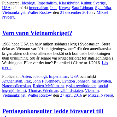
Publicerat i
Ideologi
,
Imperialism
,
Klassklyftor
,
Kultur
,
Sverige
,
USA
och märkt
imperialism
,
Irak
,
Kenya
,
Sara Lidman
,
Sydafrika
,
Vietnamkriget
,
Walter Rostow
den
21 december 2016
av
Mikael
Nyberg
.
Vem vann Vietnamkriget?
1968 hade USA en halv miljon soldater i krig i Sydostasien. Stora
delar av Vietnam var ”fria eldgivningszoner” där den amerikanska
krigsmakten och dess allierade besköt och bombade befolkningen
utan urskillning. Sju år senare var kriget förlorat för statsledningen i
Washington. Eller var det inte? En artikel i Clarté nr 1/2016.
Läs
mer »
Publicerat i
Asien
,
Ideologi
,
Imperialism
,
USA
och märkt
Afghanistan
,
Irak
,
John F Kennedy
,
Lyndon Johnson
,
majrevolten
,
Natomedlemskap
,
Robert McNamara
,
ryska revolutionen
,
social
ingenjörskonst
,
Thomas Friedman
,
välfärdsstaten
,
Vietnam
,
Vietnamkriget
,
Walter Rostow
den
27 april 2016
av
Mikael Nyberg
.
Pentagonkonsulter ledde försvaret till