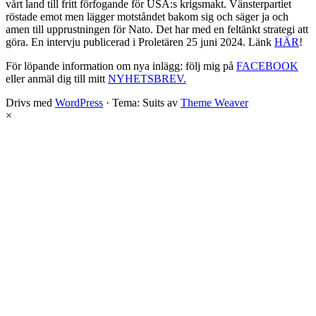
vårt land till fritt förfogande för USA:s krigsmakt. Vänsterpartiet
röstade emot men lägger motståndet bakom sig och säger ja och
amen till upprustningen för Nato. Det har med en feltänkt strategi att
göra. En intervju publicerad i Proletären 25 juni 2024. Länk
HÄR
!
För löpande information om nya inlägg: följ mig på
FACEBOOK
eller anmäl dig till mitt
NYHETSBREV.
Drivs med
WordPress
·
Tema: Suits av
Theme Weaver
×