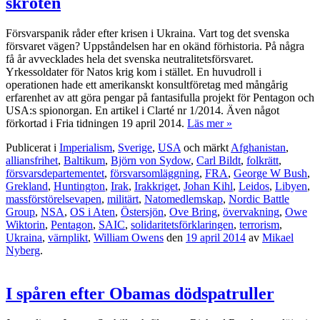
skroten
Försvarspanik råder efter krisen i Ukraina. Vart tog det svenska
försvaret vägen? Uppståndelsen har en okänd förhistoria. På några
få år avvecklades hela det svenska neutralitetsförsvaret.
Yrkessoldater för Natos krig kom i stället. En huvudroll i
operationen hade ett amerikanskt konsultföretag med mångårig
erfarenhet av att göra pengar på fantasifulla projekt för Pentagon och
USA:s spionorgan. En artikel i Clarté nr 1/2014. Även något
förkortad i Fria tidningen 19 april 2014.
Läs mer »
Publicerat i
Imperialism
,
Sverige
,
USA
och märkt
Afghanistan
,
alliansfrihet
,
Baltikum
,
Björn von Sydow
,
Carl Bildt
,
folkrätt
,
försvarsdepartementet
,
försvarsomläggning
,
FRA
,
George W Bush
,
Grekland
,
Huntington
,
Irak
,
Irakkriget
,
Johan Kihl
,
Leidos
,
Libyen
,
massförstörelsevapen
,
militärt
,
Natomedlemskap
,
Nordic Battle
Group
,
NSA
,
OS i Aten
,
Östersjön
,
Ove Bring
,
övervakning
,
Owe
Wiktorin
,
Pentagon
,
SAIC
,
solidaritetsförklaringen
,
terrorism
,
Ukraina
,
värnplikt
,
William Owens
den
19 april 2014
av
Mikael
Nyberg
.
I spåren efter Obamas dödspatruller