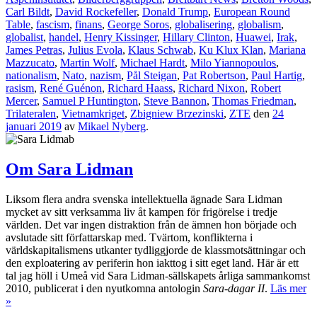
Carl Bildt
,
David Rockefeller
,
Donald Trump
,
European Round
Table
,
fascism
,
finans
,
George Soros
,
globalisering
,
globalism
,
globalist
,
handel
,
Henry Kissinger
,
Hillary Clinton
,
Huawei
,
Irak
,
James Petras
,
Julius Evola
,
Klaus Schwab
,
Ku Klux Klan
,
Mariana
Mazzucato
,
Martin Wolf
,
Michael Hardt
,
Milo Yiannopoulos
,
nationalism
,
Nato
,
nazism
,
Pål Steigan
,
Pat Robertson
,
Paul Hartig
,
rasism
,
René Guénon
,
Richard Haass
,
Richard Nixon
,
Robert
Mercer
,
Samuel P Huntington
,
Steve Bannon
,
Thomas Friedman
,
Trilateralen
,
Vietnamkriget
,
Zbigniew Brzezinski
,
ZTE
den
24
januari 2019
av
Mikael Nyberg
.
Om Sara Lidman
Liksom flera andra svenska intellektuella ägnade Sara Lidman
mycket av sitt verksamma liv åt kampen för frigörelse i tredje
världen. Det var ingen distraktion från de ämnen hon började och
avslutade sitt författarskap med. Tvärtom, konflikterna i
världskapitalismens utkanter tydliggjorde de klassmotsättningar och
den exploatering av periferin hon iakttog i sitt eget land. Här är ett
tal jag höll i Umeå vid Sara Lidman-sällskapets årliga sammankomst
2010, publicerat i den nyutkomna antologin
Sara-dagar II
.
Läs mer
»