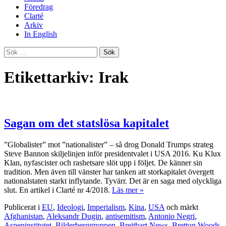
Föredrag
Clarté
Arkiv
In English
Sök
efter:
Etikettarkiv: Irak
Sagan om det statslösa kapitalet
”Globalister” mot ”nationalister” – så drog Donald Trumps strateg
Steve Bannon skiljelinjen inför presidentvalet i USA 2016. Ku Klux
Klan, nyfascister och rashetsare slöt upp i följet. De känner sin
tradition. Men även till vänster har tanken att storkapitalet övergett
nationalstaten starkt inflytande. Tyvärr. Det är en saga med olyckliga
slut. En artikel i Clarté nr 4/2018.
Läs mer »
Publicerat i
EU
,
Ideologi
,
Imperialism
,
Kina
,
USA
och märkt
Afghanistan
,
Aleksandr Dugin
,
antisemitism
,
Antonio Negri
,
Aspeninstitutet
,
Bilderberggruppen
,
Breitbart News
,
Bretton Woods
,