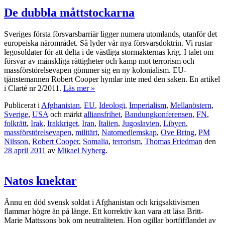
De dubbla måttstockarna
Sveriges första försvarsbarriär ligger numera utomlands, utanför det
europeiska närområdet. Så lyder vår nya försvarsdoktrin. Vi rustar
legosoldater för att delta i de västliga stormakternas krig. I talet om
försvar av mänskliga rättigheter och kamp mot terrorism och
massförstörelsevapen gömmer sig en ny kolonialism. EU-
tjänstemannen Robert Cooper hymlar inte med den saken. En artikel
i Clarté nr 2/2011.
Läs mer »
Publicerat i
Afghanistan
,
EU
,
Ideologi
,
Imperialism
,
Mellanöstern
,
Sverige
,
USA
och märkt
alliansfrihet
,
Bandungkonferensen
,
FN
,
folkrätt
,
Irak
,
Irakkriget
,
Iran
,
Italien
,
Jugoslavien
,
Libyen
,
massförstörelsevapen
,
militärt
,
Natomedlemskap
,
Ove Bring
,
PM
Nilsson
,
Robert Cooper
,
Somalia
,
terrorism
,
Thomas Friedman
den
28 april 2011
av
Mikael Nyberg
.
Natos knektar
Ännu en död svensk soldat i Afghanistan och krigsaktivismen
flammar högre än på länge. Ett korrektiv kan vara att läsa Britt-
Marie Mattssons bok om neutraliteten. Hon ogillar bortfifflandet av