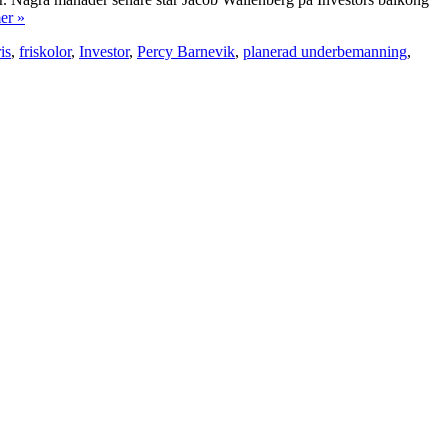
er »
is
,
friskolor
,
Investor
,
Percy Barnevik
,
planerad underbemanning
,