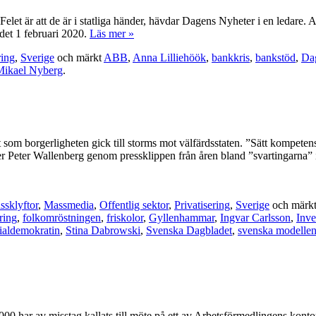
r. Felet är att de är i statliga händer, hävdar Dagens Nyheter i en ledare
det 1 februari 2020.
Läs mer »
ring
,
Sverige
och märkt
ABB
,
Anna Lilliehöök
,
bankkris
,
bankstöd
,
Dag
Mikael Nyberg
.
 som borgerligheten gick till storms mot välfärdsstaten. ”Sätt kompeten
ljer Peter Wallenberg genom pressklippen från åren bland ”svartingarna” i
ssklyftor
,
Massmedia
,
Offentlig sektor
,
Privatisering
,
Sverige
och märk
ering
,
folkomröstningen
,
friskolor
,
Gyllenhammar
,
Ingvar Carlsson
,
Inve
ialdemokratin
,
Stina Dabrowski
,
Svenska Dagbladet
,
svenska modelle
 61 000 har av misstag kallats till möte på ett av Arbetsförmedlingens k