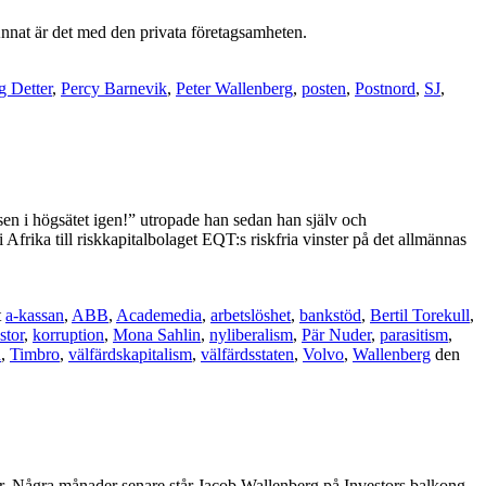
. Annat är det med den privata företagsamheten.
 Detter
,
Percy Barnevik
,
Peter Wallenberg
,
posten
,
Postnord
,
SJ
,
sen i högsätet igen!” utropade han sedan han själv och
 Afrika till riskkapitalbolaget EQT:s riskfria vinster på det allmännas
t
a-kassan
,
ABB
,
Academedia
,
arbetslöshet
,
bankstöd
,
Bertil Torekull
,
stor
,
korruption
,
Mona Sahlin
,
nyliberalism
,
Pär Nuder
,
parasitism
,
n
,
Timbro
,
välfärdskapitalism
,
välfärdsstaten
,
Volvo
,
Wallenberg
den
ontor. Några månader senare står Jacob Wallenberg på Investors balkong