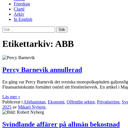
Föredrag
Clarté
Arkiv
In English
Sök
efter:
Etikettarkiv: ABB
Percy Barnevik annullerad
En gång var Percy Barnevik det svenska monopolkapitalets galjonsfigur
Finansaristokratin fortsätter ostörd sitt förstörelseverk. En artikel i 
Läs mer »
Publicerat i
Afghanistan
,
Ekonomi
,
Offentlig sektor
,
Privatisering
,
Sve
2025
av
Mikael Nyberg
.
Svindlande affärer på allmän bekostnad