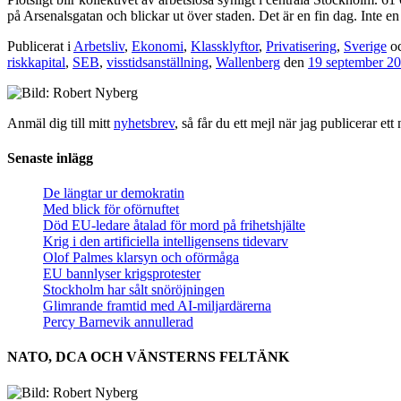
på Arsenalsgatan och blickar ut över staden. Det är en fin dag. Inte en
Publicerat i
Arbetsliv
,
Ekonomi
,
Klassklyftor
,
Privatisering
,
Sverige
oc
riskkapital
,
SEB
,
visstidsanställning
,
Wallenberg
den
19 september 2
Anmäl dig till mitt
nyhetsbrev
, så får du ett mejl när jag publicerar e
Senaste inlägg
De längtar ur demokratin
Med blick för oförnuftet
Död EU-ledare åtalad för mord på frihetshjälte
Krig i den artificiella intelligensens tidevarv
Olof Palmes klarsyn och oförmåga
EU bannlyser krigsprotester
Stockholm har sålt snöröjningen
Glimrande framtid med AI-miljardärerna
Percy Barnevik annullerad
NATO, DCA OCH VÄNSTERNS FELTÄNK