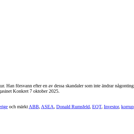
. Han försvann efter en av dessa skandaler som inte ändrar någonting. 
Magasinet Konkret 7 oktober 2025.
rige
och märkt
ABB
,
ASEA
,
Donald Rumsfeld
,
EQT
,
Investor
,
korrup