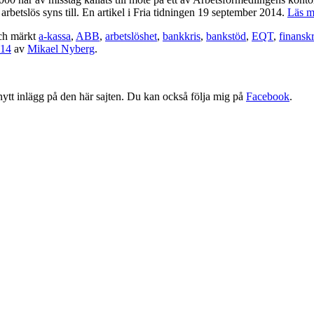
 arbetslös syns till. En artikel i Fria tidningen 19 september 2014.
Läs m
h märkt
a-kassa
,
ABB
,
arbetslöshet
,
bankkris
,
bankstöd
,
EQT
,
finanskr
014
av
Mikael Nyberg
.
tt nytt inlägg på den här sajten. Du kan också följa mig på
Facebook
.