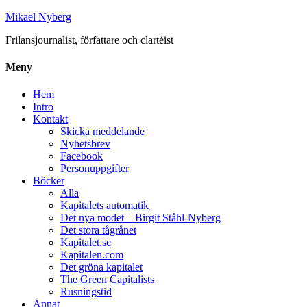
Mikael Nyberg
Frilansjournalist, författare och clartéist
Meny
Hem
Intro
Kontakt
Skicka meddelande
Nyhetsbrev
Facebook
Personuppgifter
Böcker
Alla
Kapitalets automatik
Det nya modet – Birgit Ståhl-Nyberg
Det stora tågrånet
Kapitalet.se
Kapitalen.com
Det gröna kapitalet
The Green Capitalists
Rusningstid
Annat