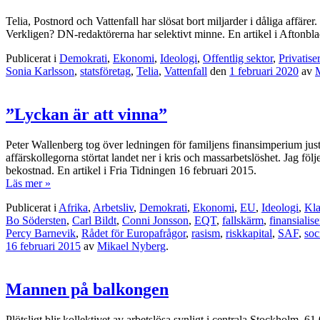
Telia, Postnord och Vattenfall har slösat bort miljarder i dåliga affäre
Verkligen? DN-redaktörerna har selektivt minne. En artikel i Aftonbla
Publicerat i
Demokrati
,
Ekonomi
,
Ideologi
,
Offentlig sektor
,
Privatise
Sonia Karlsson
,
statsföretag
,
Telia
,
Vattenfall
den
1 februari 2020
av
”Lyckan är att vinna”
Peter Wallenberg tog över ledningen för familjens finansimperium just
affärskollegorna störtat landet ner i kris och massarbetslöshet. Jag fö
bekostnad. En artikel i Fria Tidningen 16 februari 2015.
Läs mer »
Publicerat i
Afrika
,
Arbetsliv
,
Demokrati
,
Ekonomi
,
EU
,
Ideologi
,
Kla
Bo Södersten
,
Carl Bildt
,
Conni Jonsson
,
EQT
,
fallskärm
,
finansialis
Percy Barnevik
,
Rådet för Europafrågor
,
rasism
,
riskkapital
,
SAF
,
soc
16 februari 2015
av
Mikael Nyberg
.
Mannen på balkongen
Plötsligt blir kollektivet av arbetslösa synligt i centrala Stockholm.