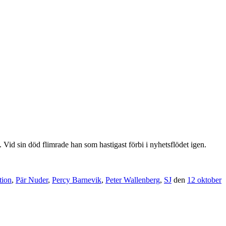
Vid sin död flimrade han som hastigast förbi i nyhetsflödet igen.
tion
,
Pär Nuder
,
Percy Barnevik
,
Peter Wallenberg
,
SJ
den
12 oktober