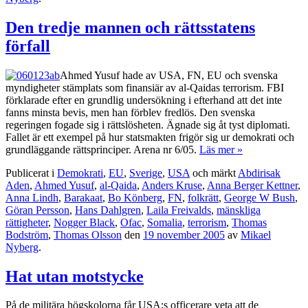
Den tredje mannen och rättsstatens
förfall
Ahmed Yusuf hade av USA, FN, EU och svenska
myndigheter stämplats som finansiär av al-Qaidas terrorism. FBI
förklarade efter en grundlig undersökning i efterhand att det inte
fanns minsta bevis, men han förblev fredlös. Den svenska
regeringen fogade sig i rättslösheten. Ägnade sig åt tyst diplomati.
Fallet är ett exempel på hur statsmakten frigör sig ur demokrati och
grundläggande rättsprinciper. Arena nr 6/05.
Läs mer »
Publicerat i
Demokrati
,
EU
,
Sverige
,
USA
och märkt
Abdirisak
Aden
,
Ahmed Yusuf
,
al-Qaida
,
Anders Kruse
,
Anna Berger Kettner
,
Anna Lindh
,
Barakaat
,
Bo Könberg
,
FN
,
folkrätt
,
George W Bush
,
Göran Persson
,
Hans Dahlgren
,
Laila Freivalds
,
mänskliga
rättigheter
,
Nogger Black
,
Ofac
,
Somalia
,
terrorism
,
Thomas
Bodström
,
Thomas Olsson
den
19 november 2005
av
Mikael
Nyberg
.
Hat utan motstycke
På de militära högskolorna får USA:s officerare veta att de