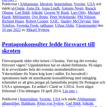
Publicerat i
Afghanistan
,
Ideologi
,
Imperialism
,
Sverige
,
USA
och
märkt
al-Qaida
,
Anna Ek
,
Anna Lindh
,
Antonio Negri
,
Barack
Obama
,
Carl Bildt
,
folkrätt
,
George W Bush
,
Lars Ohly
,
Michael
Hardt
,
Miljöpartiet
,
Ove Bring
,
Peter Wolodarski
,
PM Nilsson
,
Richard Haass
,
Robert Cooper
,
SAIC
,
Stanley McChrystal
,
Sten
Tolgfors
,
Svenska Freds
,
talibaner
,
Urban Ahlin
,
Vänsterpartiet
den
10 maj 2022
av
Mikael Nyberg
.
Pentagonkonsulter ledde försvaret till
skroten
Försvarspanik råder efter krisen i Ukraina. Vart tog det svenska
försvaret vägen? Uppståndelsen har en okänd förhistoria. På några
få år avvecklades hela det svenska neutralitetsförsvaret.
Yrkessoldater för Natos krig kom i stället. En huvudroll i
operationen hade ett amerikanskt konsultföretag med mångårig
erfarenhet av att göra pengar på fantasifulla projekt för Pentagon och
USA:s spionorgan. En artikel i Clarté nr 1/2014. Även något
förkortad i Fria tidningen 19 april 2014.
Läs mer »
Publicerat i
Imperialism
,
Sverige
,
USA
och märkt
Afghanistan
,
alliansfrihet
,
Baltikum
,
Björn von Sydow
,
Carl Bildt
,
folkrätt
,