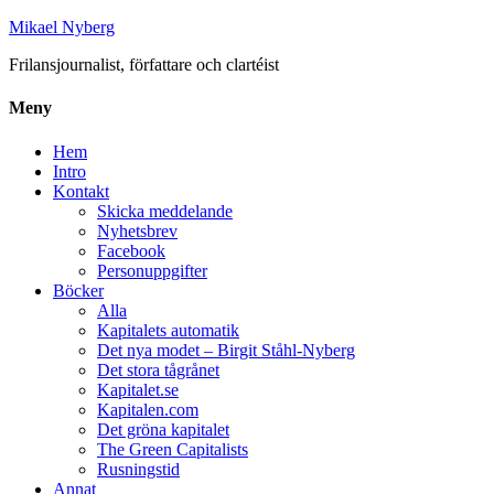
Mikael Nyberg
Frilansjournalist, författare och clartéist
Meny
Hem
Intro
Kontakt
Skicka meddelande
Nyhetsbrev
Facebook
Personuppgifter
Böcker
Alla
Kapitalets automatik
Det nya modet – Birgit Ståhl-Nyberg
Det stora tågrånet
Kapitalet.se
Kapitalen.com
Det gröna kapitalet
The Green Capitalists
Rusningstid
Annat