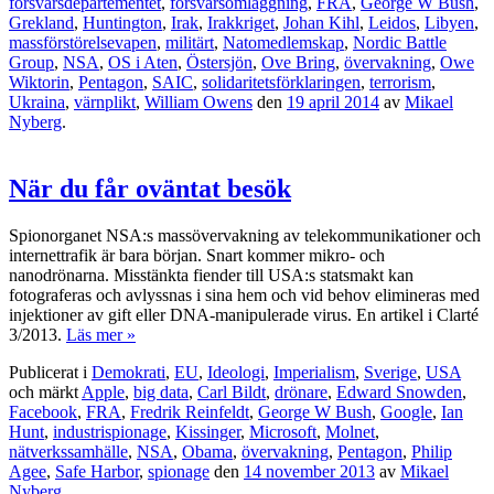
försvarsdepartementet
,
försvarsomläggning
,
FRA
,
George W Bush
,
Grekland
,
Huntington
,
Irak
,
Irakkriget
,
Johan Kihl
,
Leidos
,
Libyen
,
massförstörelsevapen
,
militärt
,
Natomedlemskap
,
Nordic Battle
Group
,
NSA
,
OS i Aten
,
Östersjön
,
Ove Bring
,
övervakning
,
Owe
Wiktorin
,
Pentagon
,
SAIC
,
solidaritetsförklaringen
,
terrorism
,
Ukraina
,
värnplikt
,
William Owens
den
19 april 2014
av
Mikael
Nyberg
.
När du får oväntat besök
Spionorganet NSA:s massövervakning av telekommunikationer och
internettrafik är bara början. Snart kommer mikro- och
nanodrönarna. Misstänkta fiender till USA:s statsmakt kan
fotograferas och avlyssnas i sina hem och vid behov elimineras med
injektioner av gift eller DNA-manipulerade virus. En artikel i Clarté
3/2013.
Läs mer »
Publicerat i
Demokrati
,
EU
,
Ideologi
,
Imperialism
,
Sverige
,
USA
och märkt
Apple
,
big data
,
Carl Bildt
,
drönare
,
Edward Snowden
,
Facebook
,
FRA
,
Fredrik Reinfeldt
,
George W Bush
,
Google
,
Ian
Hunt
,
industrispionage
,
Kissinger
,
Microsoft
,
Molnet
,
nätverkssamhälle
,
NSA
,
Obama
,
övervakning
,
Pentagon
,
Philip
Agee
,
Safe Harbor
,
spionage
den
14 november 2013
av
Mikael
Nyberg
.