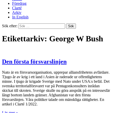
Föredrag
Clarté
Arkiv
In English
Sök efter:
Etikettarkiv: George W Bush
Den första försvarslinjen
Nato är en försvarsorganisation, upprepar alliansfrihetens avfärdare.
Tjugo år av krig i ett land i Asien är raderade ur offentlighetens
minne. I tjugo år krigade Sverige med Nato under USA:s befäl. Det
svenska territorialförsvaret var på Pentagonkonsulters inrådan
skickat till skroten. Sverige skulle nu göra anspråk på en intressesfär
långt bortom landets gränser. Afghanistan var den första
försvarslinjen. Våra politiker talade om mänskliga rättigheter. En
artikel i Clarté 1/2022.
Läs mer »