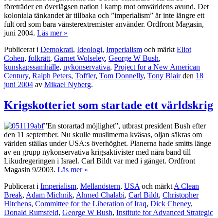
företräder en överlägsen nation i kamp mot omvärldens avund. Det
koloniala tänkandet är tillbaka och ”imperialism” är inte längre ett
fult ord som bara vänsterextremister använder. Ordfront Magasin,
juni 2004.
Läs mer »
Publicerat i
Demokrati
,
Ideologi
,
Imperialism
och märkt
Eliot
Cohen
,
folkrätt
,
Garnet Wolseley
,
George W Bush
,
kunskapssamhälle
,
nykonservativa
,
Project for a New American
Century
,
Ralph Peters
,
Toffler
,
Tom Donnelly
,
Tony Blair
den
18
juni 2004
av
Mikael Nyberg
.
Krigskotteriet som startade ett världskrig
”En storartad möjlighet”, utbrast president Bush efter
den 11 september. Nu skulle muslimerna kväsas, oljan säkras om
världen ställas under USA:s överhöghet. Planerna hade smitts länge
av en grupp nykonservativa krigsaktivister med nära band till
Likudregeringen i Israel. Carl Bildt var med i gänget. Ordfront
Magasin 9/2003.
Läs mer »
Publicerat i
Imperialism
,
Mellanöstern
,
USA
och märkt
A Clean
Break
,
Adam Michnik
,
Ahmed Chalabi
,
Carl Bildt
,
Christopher
Hitchens
,
Committee for the Liberation of Iraq
,
Dick Cheney
,
Donald Rumsfeld
,
George W Bush
,
Institute for Advanced Strategic