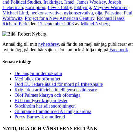
and Political Studies
,
Irakkriget
,
Israel
,
James Woolsey
,
Joseph
Lieberman
,
korruption
,
Lewis Libby
,
lobbying
,
Meyraw Wurmser
,
Michael Lind
,
neokonservativa
,
nykonservativa
,
olja
,
Palestina
,
Paul
Wolfowitz
,
Project for a New American Century
,
Richard Haass
,
Richard Perle
den
17 september 2003
av
Mikael Nyberg
.
Anmäl dig till mitt
nyhetsbrev
, så får du ett mejl när jag publicerar ett
nytt inlägg på den här sajten. Du kan också följa mig på
Facebook
.
Senaste inlägg
De längtar ur demokratin
Med blick för oförnuftet
Död EU-ledare åtalad för mord på frihetshjälte
Krig i den artificiella intelligensens tidevarv
Olof Palmes klarsyn och oförmåga
EU bannlyser krigsprotester
Stockholm har sålt snöröjningen
Glimrande framtid med AI-miljardärerna
Percy Barnevik annullerad
NATO, DCA OCH VÄNSTERNS FELTÄNK