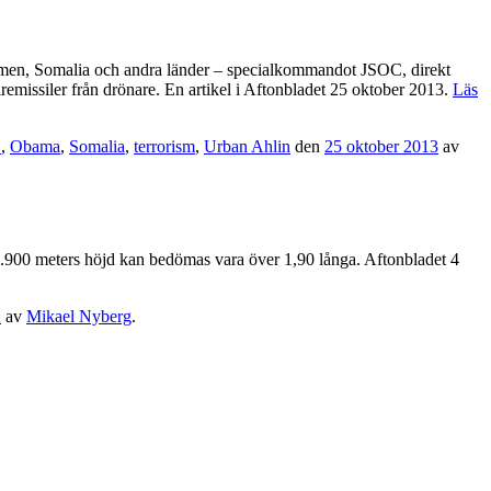
emen, Somalia och andra länder – specialkommandot JSOC, direkt
missiler från drönare. En artikel i Aftonbladet 25 oktober 2013.
Läs
C
,
Obama
,
Somalia
,
terrorism
,
Urban Ahlin
den
25 oktober 2013
av
 7.900 meters höjd kan bedömas vara över 1,90 långa. Aftonbladet 4
2
av
Mikael Nyberg
.