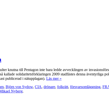
n
sulter knutna till Pentagon inte bara ledde avvecklingen av invasionsfö
å kallade solidaritetsförklaringen 2009 stadfästes denna äventyrliga pol
dast publicerad i nätupplagan).
Läs mer »
kum
,
Björn von Sydow
,
CIA
,
drönare
,
folkrätt
,
försvarsomläggning
,
FR
Mikael Nyberg
.