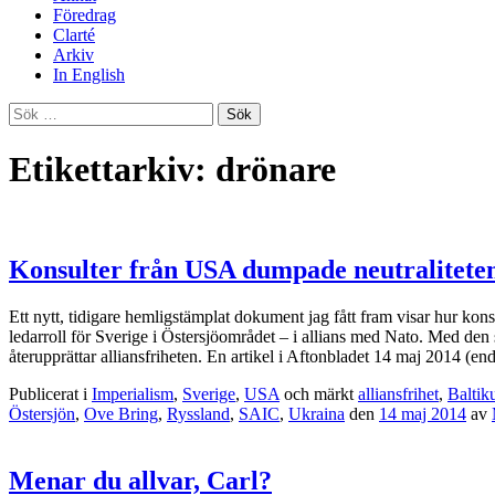
Föredrag
Clarté
Arkiv
In English
Sök
efter:
Etikettarkiv: drönare
Konsulter från USA dumpade neutralitete
Ett nytt, tidigare hemligstämplat dokument jag fått fram visar hur kon
ledarroll för Sverige i Östersjöområdet – i allians med Nato. Med den s
återupprättar alliansfriheten. En artikel i Aftonbladet 14 maj 2014 (en
Publicerat i
Imperialism
,
Sverige
,
USA
och märkt
alliansfrihet
,
Balti
Östersjön
,
Ove Bring
,
Ryssland
,
SAIC
,
Ukraina
den
14 maj 2014
av
Menar du allvar, Carl?