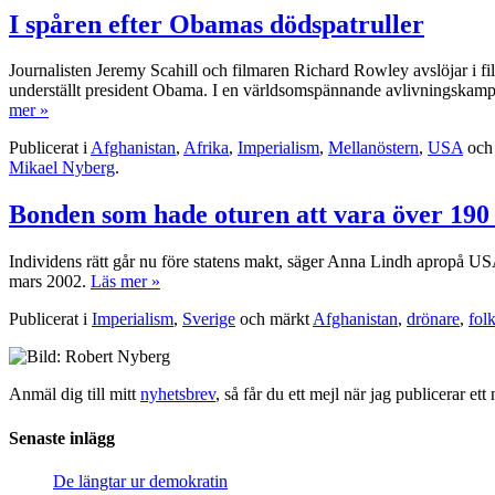
I spåren efter Obamas dödspatruller
Journalisten Jeremy Scahill och filmaren Richard Rowley avslöjar i f
underställt president Obama. I en världsomspännande avlivningskampa
mer »
Publicerat i
Afghanistan
,
Afrika
,
Imperialism
,
Mellanöstern
,
USA
och
Mikael Nyberg
.
Bonden som hade oturen att vara över 190
Individens rätt går nu före statens makt, säger Anna Lindh apropå USA
mars 2002.
Läs mer »
Publicerat i
Imperialism
,
Sverige
och märkt
Afghanistan
,
drönare
,
folk
Anmäl dig till mitt
nyhetsbrev
, så får du ett mejl när jag publicerar e
Senaste inlägg
De längtar ur demokratin