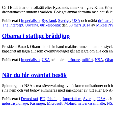
Carl Bildt talar om folkrätt efter Rysslands annektering av Krim. Efte
drönarattacker runtom i världen. Bolaget ämnar fortsätta med det så lä
Publicerat i
Imperialism
,
Ryssland
,
Sverige
,
USA
och märkt
drönare
,
The Intercept
,
Ukraina
,
utrikespolitik
den
30 mars 2014
av
Mikael Ny
Obama i statligt bråddjup
President Barack Obama har i sin hand maktinstrument utan motstycke 
kapacitet att lagra allt som överhuvudtaget går att lagra om alla och 
Publicerat i
Imperialism
,
USA
och märkt
drönare
,
militärt
,
NSA
,
Oba
När du får oväntat besök
Spionorganet NSA:s massövervakning av telekommunikationer och inter
sina hem och vid behov elimineras med injektioner av gift eller DNA-
Publicerat i
Demokrati
,
EU
,
Ideologi
,
Imperialism
,
Sverige
,
USA
och
industrispionage
,
Kissinger
,
Microsoft
,
Molnet
,
nätverkssamhälle
,
NS