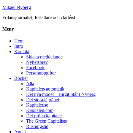
Mikael Nyberg
Frilansjournalist, författare och clartéist
Meny
Hem
Intro
Kontakt
Skicka meddelande
Nyhetsbrev
Facebook
Personuppgifter
Böcker
Alla
Kapitalets automatik
Det nya modet – Birgit Ståhl-Nyberg
Det stora tågrånet
Kapitalet.se
Kapitalen.com
Det gröna kapitalet
The Green Capitalists
Rusningstid
Annat