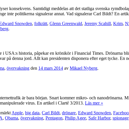
rlyser konsekvens. Samtidigt meddelas att det statliga svenska rymdbolage
nge inte politikerna signalerar annat. Vad signalerar Carl Bildt? En art
Edward Snowden
,
folkrätt
,
Glenn Greenwald
,
Jeremy Scahill
,
Krim
,
N
berg
.
i USA:s historia, påpekar en krönikör i Financial Times. Drönarna blir 
envar på denna jord. Allt kan presidenten disponera efter eget tycke. En 
ma
,
övervakning
den
14 mars 2014
av
Mikael Nyberg
.
nettrafik är bara början. Snart kommer mikro- och nanodrönarna. Misst
manipulerade virus. En artikel i Clarté 3/2013.
Läs mer »
 märkt
Apple
,
big data
,
Carl Bildt
,
drönare
,
Edward Snowden
,
Faceboo
A
,
Obama
,
övervakning
,
Pentagon
,
Philip Agee
,
Safe Harbor
,
spionage