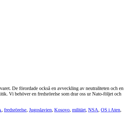
rsvaret. De förordade också en avveckling av neutraliteten och en
itik. Vi behöver en fredsrörelse som drar oss ur Nato-följet och
A
,
fredsrörelse
,
Jugoslavien
,
Kosovo
,
militärt
,
NSA
,
OS i Aten
,