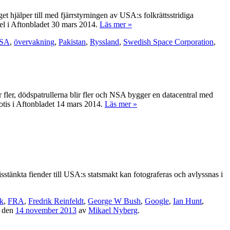
t hjälper till med fjärrstyrningen av USA:s folkrättsstridiga
ikel i Aftonbladet 30 mars 2014.
Läs mer »
SA
,
övervakning
,
Pakistan
,
Ryssland
,
Swedish Space Corporation
,
fler, dödspatrullerna blir fler och NSA bygger en datacentral med
notis i Aftonbladet 14 mars 2014.
Läs mer »
änkta fiender till USA:s statsmakt kan fotograferas och avlyssnas i
k
,
FRA
,
Fredrik Reinfeldt
,
George W Bush
,
Google
,
Ian Hunt
,
den
14 november 2013
av
Mikael Nyberg
.