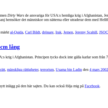
ilmen
Dirty Wars
de ansvariga för USA:s hemliga krig i Afghanistan, J
nj hemsöker det människor om nätterna eller utraderar dem med Hellfire
 märkt
al-Qaida
,
Carl Bildt
,
drönare
,
Irak
,
Jemen
,
Jeremy Scahill
,
JSO
 cm lång
:s krig i Afghanistan. Principen tycks dock inte gälla karlar som från
rätt
,
mänskliga rättigheter
,
terrorism
,
Usama bin Ladin
den
4 mars 200
tt nytt inlägg på den här sajten. Du kan också följa mig på
Facebook
.