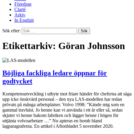
Föredrag
Clarté
Arkiv
In English
Sök efter:
Etikettarkiv: Göran Johnsson
Böjliga fackliga ledare öppnar för
godtycket
Kompetensutveckling i utbyte mot friare händer för cheferna att säga
upp icke önskvärd personal – den nya LAS-modellen har redan
prövats på många arbetsplatser. Volvo 1998: ”Kände mig som en
gammal travhäst. Jo henne kan vi använda i ett år eller så, sedan
skjuter vi henne bakom fabriken och lägger henne i högen för
uttjänta volvoarbetare …” Nu apteras en bomb bland
lagparagraferna. En artikel i Aftonbladet 5 november 2020.