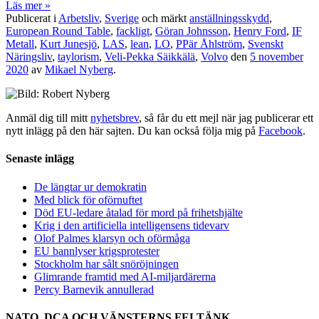
Läs mer »
Publicerat i
Arbetsliv
,
Sverige
och märkt
anställningsskydd
,
European Round Table
,
fackligt
,
Göran Johnsson
,
Henry Ford
,
IF
Metall
,
Kurt Junesjö
,
LAS
,
lean
,
LO
,
PPär Åhlström
,
Svenskt
Näringsliv
,
taylorism
,
Veli-Pekka Säikkälä
,
Volvo
den
5 november
2020
av
Mikael Nyberg
.
Anmäl dig till mitt
nyhetsbrev
, så får du ett mejl när jag publicerar ett
nytt inlägg på den här sajten. Du kan också följa mig på
Facebook
.
Senaste inlägg
De längtar ur demokratin
Med blick för oförnuftet
Död EU-ledare åtalad för mord på frihetshjälte
Krig i den artificiella intelligensens tidevarv
Olof Palmes klarsyn och oförmåga
EU bannlyser krigsprotester
Stockholm har sålt snöröjningen
Glimrande framtid med AI-miljardärerna
Percy Barnevik annullerad
NATO, DCA OCH VÄNSTERNS FELTÄNK