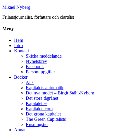
Mikael Nyberg
Frilansjournalist, författare och clartéist
Meny
Hem
Intro
Kontakt
Skicka meddelande
Nyhetsbrev
Facebook
Personuppgifter
Böcker
Alla
Kapitalets automatik
Det nya modet – Birgit Ståhl-Nyberg
Det stora tågrånet
Kapitalet.se
Kapitalen.com
Det gröna kapitalet
The Green Capitalists
Rusningstid
Annat