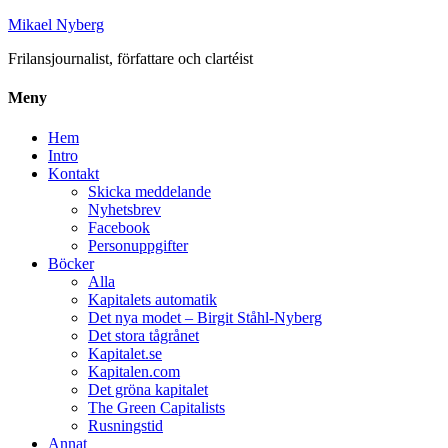
Mikael Nyberg
Frilansjournalist, författare och clartéist
Meny
Hem
Intro
Kontakt
Skicka meddelande
Nyhetsbrev
Facebook
Personuppgifter
Böcker
Alla
Kapitalets automatik
Det nya modet – Birgit Ståhl-Nyberg
Det stora tågrånet
Kapitalet.se
Kapitalen.com
Det gröna kapitalet
The Green Capitalists
Rusningstid
Annat