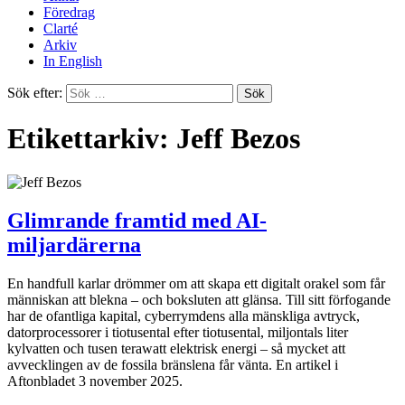
Föredrag
Clarté
Arkiv
In English
Sök efter:
Etikettarkiv: Jeff Bezos
Glimrande framtid med AI-
miljardärerna
En handfull karlar drömmer om att skapa ett digitalt orakel som får
människan att blekna – och boksluten att glänsa. Till sitt förfogande
har de ofantliga kapital, cyberrymdens alla mänskliga avtryck,
datorprocessorer i tiotusental efter tiotusental, miljontals liter
kylvatten och tusen terawatt elektrisk energi – så mycket att
avvecklingen av de fossila bränslena får vänta. En artikel i
Aftonbladet 3 november 2025.