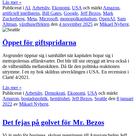
Läs mer »
Publicerat i
AI
,
Arbetsliv
,
Ekonomi
,
USA
och märkt
Amazon
,
artificiell intelligens
,
Bill Gates
,
Google
,
Jeff Bezos
,
Mark
Zuckerberg
,
Meta
,
Microsoft
,
monopolkapitalism
,
OpenAI
,
Sam
Altman
,
växthuseffekten
den
4 november 2025
av
Mikael Nyberg
.
Öppet för giftspridarna
Avgrunder öppnar sig i samhället när kapitalen hopar sig i
metropolernas affärskvarter. Det blir till sist otryggt att leva också i
de välbeställda mellanskikten. Då får den politiska reaktionen
utrymme. I en ny bok skildras utvecklingen i USA. En recension i
Clarté 4/2021.
Läs mer »
Publicerat i
Arbetsliv
,
Demokrati
,
Ekonomi
,
USA
och märkt
Amazon
,
bostadspolitik
,
hemlöshet
,
Jeff Bezos
,
Seattle
den
8 januari
2022
av
Mikael Nyberg
.
Det fejas på golvet för Mr. Bezos
Vi är redo för business, skriver regeringen till Amazonchefen Jeff