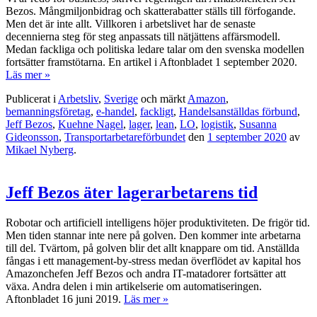
Bezos. Mångmiljonbidrag och skatterabatter ställs till förfogande.
Men det är inte allt. Villkoren i arbetslivet har de senaste
decennierna steg för steg anpassats till nätjättens affärsmodell.
Medan fackliga och politiska ledare talar om den svenska modellen
fortsätter framstötarna. En artikel i Aftonbladet 1 september 2020.
Läs mer »
Publicerat i
Arbetsliv
,
Sverige
och märkt
Amazon
,
bemanningsföretag
,
e-handel
,
fackligt
,
Handelsanställdas förbund
,
Jeff Bezos
,
Kuehne Nagel
,
lager
,
lean
,
LO
,
logistik
,
Susanna
Gideonsson
,
Transportarbetareförbundet
den
1 september 2020
av
Mikael Nyberg
.
Jeff Bezos äter lagerarbetarens tid
Robotar och artificiell intelligens höjer produktiviteten. De frigör tid.
Men tiden stannar inte nere på golven. Den kommer inte arbetarna
till del. Tvärtom, på golven blir det allt knappare om tid. Anställda
fångas i ett management-by-stress medan överflödet av kapital hos
Amazonchefen Jeff Bezos och andra IT-matadorer fortsätter att
växa. Andra delen i min artikelserie om automatiseringen.
Aftonbladet 16 juni 2019.
Läs mer »