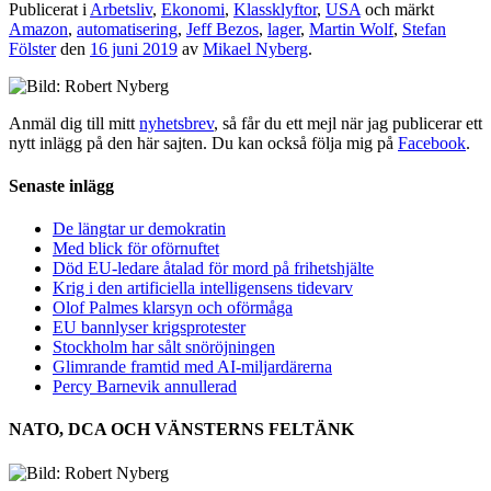
Publicerat i
Arbetsliv
,
Ekonomi
,
Klassklyftor
,
USA
och märkt
Amazon
,
automatisering
,
Jeff Bezos
,
lager
,
Martin Wolf
,
Stefan
Fölster
den
16 juni 2019
av
Mikael Nyberg
.
Anmäl dig till mitt
nyhetsbrev
, så får du ett mejl när jag publicerar ett
nytt inlägg på den här sajten. Du kan också följa mig på
Facebook
.
Senaste inlägg
De längtar ur demokratin
Med blick för oförnuftet
Död EU-ledare åtalad för mord på frihetshjälte
Krig i den artificiella intelligensens tidevarv
Olof Palmes klarsyn och oförmåga
EU bannlyser krigsprotester
Stockholm har sålt snöröjningen
Glimrande framtid med AI-miljardärerna
Percy Barnevik annullerad
NATO, DCA OCH VÄNSTERNS FELTÄNK