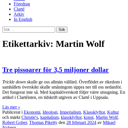
Föredrag
Clarté
Arkiv
In English
Sök
efter:
Etikettarkiv: Martin Wolf
Tre pissoarer för 3,5 miljoner dollar
Trickle down
skulle ge oss allmän välfärd. Överflödet av rikedom i
samhällets överskikt skulle småningom sippra ner till oss nedanför.
Det fungerar inte så. Med kapitalöverskott följer värre utsugning. En
artikel i Clartéisten, en tidskrift utgiven av Clarté i Uppsala.
Läs mer »
Publicerat i
Ekonomi
,
Ideologi
,
Imperialism
,
Klassklyftor
,
Kultur
och märkt
Christie's
,
kapitalism
,
klassklyftor
,
konst
,
Martin Wolf
,
Robert Gober
,
Thomas Piketty
den
28 februari 2024
av
Mikael
Nyberg
.