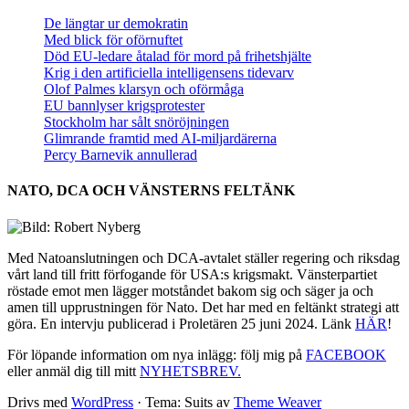
De längtar ur demokratin
Med blick för oförnuftet
Död EU-ledare åtalad för mord på frihetshjälte
Krig i den artificiella intelligensens tidevarv
Olof Palmes klarsyn och oförmåga
EU bannlyser krigsprotester
Stockholm har sålt snöröjningen
Glimrande framtid med AI-miljardärerna
Percy Barnevik annullerad
NATO, DCA OCH VÄNSTERNS FELTÄNK
Med Natoanslutningen och DCA-avtalet ställer regering och riksdag
vårt land till fritt förfogande för USA:s krigsmakt. Vänsterpartiet
röstade emot men lägger motståndet bakom sig och säger ja och
amen till upprustningen för Nato. Det har med en feltänkt strategi att
göra. En intervju publicerad i Proletären 25 juni 2024. Länk
HÄR
!
För löpande information om nya inlägg: följ mig på
FACEBOOK
eller anmäl dig till mitt
NYHETSBREV.
Drivs med
WordPress
·
Tema: Suits av
Theme Weaver