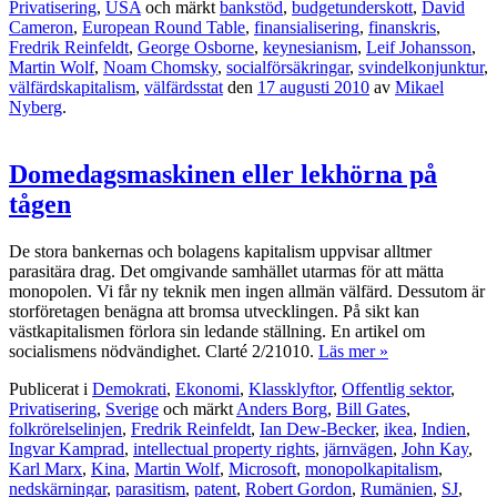
Privatisering
,
USA
och märkt
bankstöd
,
budgetunderskott
,
David
Cameron
,
European Round Table
,
finansialisering
,
finanskris
,
Fredrik Reinfeldt
,
George Osborne
,
keynesianism
,
Leif Johansson
,
Martin Wolf
,
Noam Chomsky
,
socialförsäkringar
,
svindelkonjunktur
,
välfärdskapitalism
,
välfärdsstat
den
17 augusti 2010
av
Mikael
Nyberg
.
Domedagsmaskinen eller lekhörna på
tågen
De stora bankernas och bolagens kapitalism uppvisar alltmer
parasitära drag. Det omgivande samhället utarmas för att mätta
monopolen. Vi får ny teknik men ingen allmän välfärd. Dessutom är
storföretagen benägna att bromsa utvecklingen. På sikt kan
västkapitalismen förlora sin ledande ställning. En artikel om
socialismens nödvändighet. Clarté 2/21010.
Läs mer »
Publicerat i
Demokrati
,
Ekonomi
,
Klassklyftor
,
Offentlig sektor
,
Privatisering
,
Sverige
och märkt
Anders Borg
,
Bill Gates
,
folkrörelselinjen
,
Fredrik Reinfeldt
,
Ian Dew-Becker
,
ikea
,
Indien
,
Ingvar Kamprad
,
intellectual property rights
,
järnvägen
,
John Kay
,
Karl Marx
,
Kina
,
Martin Wolf
,
Microsoft
,
monopolkapitalism
,
nedskärningar
,
parasitism
,
patent
,
Robert Gordon
,
Rumänien
,
SJ
,