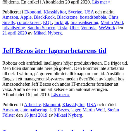
följderna. En artikel i Aftonbladet 20 april 2020.
Läs mer »
Publicerat i
Ekonomi
,
Klassklyftor
,
Sverige
,
USA
och märkt
Amazon
,
Apple
,
BlackRock
,
Blackstone
,
bostadsbubbla
,
Chris
Smalls
,
coronakrisen
,
EQT
,
fackligt
,
finansialisering
,
Martin Wolf
,
privatisering
,
Sandro Scocco
,
Tesla
,
Uber
,
Vonovia
,
WeWork
den
21 april 2020
av
Mikael Nyberg
.
Jeff Bezos äter lagerarbetarens tid
Robotar och artificiell intelligens höjer produktiviteten. De frigör tid.
Men tiden stannar inte nere på golven. Den kommer inte arbetarna
till del. Tvärtom, på golven blir det allt knappare om tid. Anställda
fångas i ett management-by-stress medan överflödet av kapital hos
Amazonchefen Jeff Bezos och andra IT-matadorer fortsätter att
växa. Andra delen i min artikelserie om automatiseringen.
Aftonbladet 16 juni 2019.
Läs mer »
Publicerat i
Arbetsliv
,
Ekonomi
,
Klassklyftor
,
USA
och märkt
Amazon
,
automatisering
,
Jeff Bezos
,
lager
,
Martin Wolf
,
Stefan
Fölster
den
16 juni 2019
av
Mikael Nyberg
.