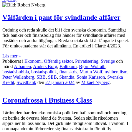
Välfärden i pant för svindlande affärer
Ordning och reda skulle det bli i den svenska ekonomin. Samtidigt
fick banker och finansbolag fria händer för svindlande affärer med
bostäder och andra tillgångar. Breda sociala skikt är fångade i spelet.
För omkostnaderna står det allmänna. En artikel i Clarté 4/2023.
Läs mer »
Publicerat i
Ekonomi
,
Offentlig sektor
,
Privatisering
,
Sverige
och
märkt
Albanien
,
Anders Borg
,
Baltikum
,
Björn Wolrath
,
bostadsbubbla
,
bostadspolitik
,
finanskris
,
Martin Wolf
,
nyliberalism
,
Peter Wallenberg
,
SBB
,
SEB
,
Skandia
,
Sonia Karlsson
,
Svenska
Kredit
,
Swedbank
den
27 januari 2024
av
Mikael Nyberg
.
Coronafrossa i Business Class
I årtionden har den ekonomiska politiken haft som mål och mening
att berika de översta bland de översta. Sedan skulle rikedomen
sippra ner till oss andra. Det gick inte riktigt som utlovat. Tvärtom. I
coronapandemin förbereder sig finansaristokratin för att fly