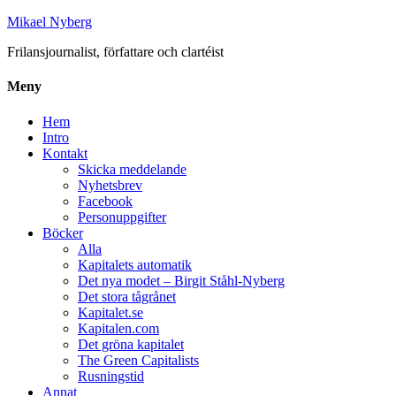
Mikael Nyberg
Frilansjournalist, författare och clartéist
Meny
Hem
Intro
Kontakt
Skicka meddelande
Nyhetsbrev
Facebook
Personuppgifter
Böcker
Alla
Kapitalets automatik
Det nya modet – Birgit Ståhl-Nyberg
Det stora tågrånet
Kapitalet.se
Kapitalen.com
Det gröna kapitalet
The Green Capitalists
Rusningstid
Annat