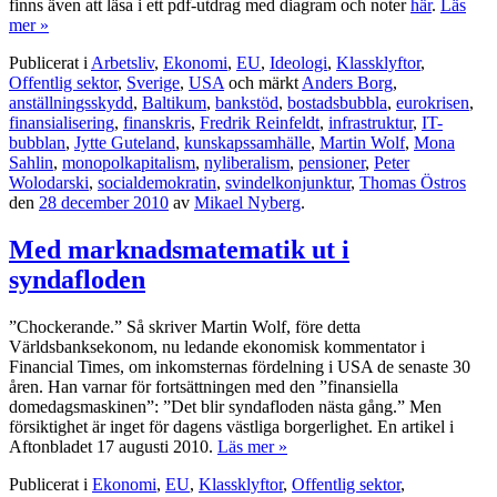
finns även att läsa i ett pdf-utdrag med diagram och noter
här
.
Läs
mer »
Publicerat i
Arbetsliv
,
Ekonomi
,
EU
,
Ideologi
,
Klassklyftor
,
Offentlig sektor
,
Sverige
,
USA
och märkt
Anders Borg
,
anställningsskydd
,
Baltikum
,
bankstöd
,
bostadsbubbla
,
eurokrisen
,
finansialisering
,
finanskris
,
Fredrik Reinfeldt
,
infrastruktur
,
IT-
bubblan
,
Jytte Guteland
,
kunskapssamhälle
,
Martin Wolf
,
Mona
Sahlin
,
monopolkapitalism
,
nyliberalism
,
pensioner
,
Peter
Wolodarski
,
socialdemokratin
,
svindelkonjunktur
,
Thomas Östros
den
28 december 2010
av
Mikael Nyberg
.
Med marknadsmatematik ut i
syndafloden
”Chockerande.” Så skriver Martin Wolf, före detta
Världsbanksekonom, nu ledande ekonomisk kommentator i
Financial Times, om inkomsternas fördelning i USA de senaste 30
åren. Han varnar för fortsättningen med den ”finansiella
domedagsmaskinen”: ”Det blir syndafloden nästa gång.” Men
försiktighet är inget för dagens västliga borgerlighet. En artikel i
Aftonbladet 17 augusti 2010.
Läs mer »
Publicerat i
Ekonomi
,
EU
,
Klassklyftor
,
Offentlig sektor
,