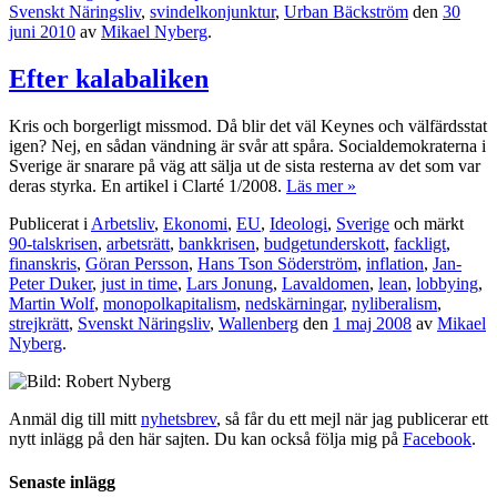
Svenskt Näringsliv
,
svindelkonjunktur
,
Urban Bäckström
den
30
juni 2010
av
Mikael Nyberg
.
Efter kalabaliken
Kris och borgerligt missmod. Då blir det väl Keynes och välfärdsstat
igen? Nej, en sådan vändning är svår att spåra. Socialdemokraterna i
Sverige är snarare på väg att sälja ut de sista resterna av det som var
deras styrka. En artikel i Clarté 1/2008.
Läs mer »
Publicerat i
Arbetsliv
,
Ekonomi
,
EU
,
Ideologi
,
Sverige
och märkt
90-talskrisen
,
arbetsrätt
,
bankkrisen
,
budgetunderskott
,
fackligt
,
finanskris
,
Göran Persson
,
Hans Tson Söderström
,
inflation
,
Jan-
Peter Duker
,
just in time
,
Lars Jonung
,
Lavaldomen
,
lean
,
lobbying
,
Martin Wolf
,
monopolkapitalism
,
nedskärningar
,
nyliberalism
,
strejkrätt
,
Svenskt Näringsliv
,
Wallenberg
den
1 maj 2008
av
Mikael
Nyberg
.
Anmäl dig till mitt
nyhetsbrev
, så får du ett mejl när jag publicerar ett
nytt inlägg på den här sajten. Du kan också följa mig på
Facebook
.
Senaste inlägg