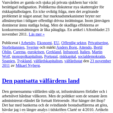
Vanvården av gamla och sjuka på privata sjukhem har väckt
berättigad indignation. Politikerna diskuterar nya skatteregler för
riskkapitalbolagen. En icke oviktig fråga, men det avgörande
problemet är något annat: hur marknadsmekanismer bryter ner
allmännyttan i tidigare offentligt drivna inrättningar. Inom järnvägen
dominerar ännu statliga bolag. Men de skadliga effekterna av
konkurrensutsättningen är lika påtagliga. En artikel i Aftonbladet 23
november 2011.
Läs mer »
Publicerat i
Arbetsliv
,
Ekonomi
,
EU
,
Offentlig sektor
,
Privatisering
,
Storbritannien
,
Sverige
och märkt
Anders Borg
,
Attendo
,
Bertil
Ohlin
,
Carema
,
eurokrisen
,
Grekland
,
Infranord
,
Italien
,
Martin
Wolf
,
monopolkapitalism
,
Portugal
,
riskkapital
,
socialdemokratin
,
Spanien
,
Tyskland
,
välfärdskapitalism
,
välfärdsstat
den
23 november
2011
av
Mikael Nyberg
.
Den pantsatta välfärdens land
Den gemensamma välfärden säljs ut, infrastrukturen förfaller och i
arbetslivet hårdnar villkoren. Men de politiker som de senaste åren
administrerat eländet får fortsatt förtroende. Hur hänger det ihop?
Det har med bankerna och de svindlande bostadsaffärerna att göra,
hävdar jag i en längre analys i tidskriften Clarté nr 4/2010. Artikeln