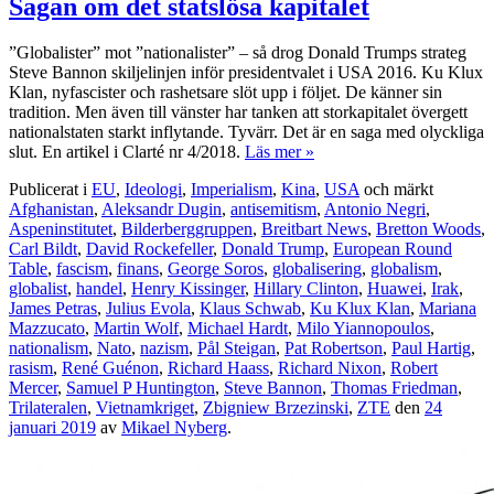
Sagan om det statslösa kapitalet
”Globalister” mot ”nationalister” – så drog Donald Trumps strateg
Steve Bannon skiljelinjen inför presidentvalet i USA 2016. Ku Klux
Klan, nyfascister och rashetsare slöt upp i följet. De känner sin
tradition. Men även till vänster har tanken att storkapitalet övergett
nationalstaten starkt inflytande. Tyvärr. Det är en saga med olyckliga
slut. En artikel i Clarté nr 4/2018.
Läs mer »
Publicerat i
EU
,
Ideologi
,
Imperialism
,
Kina
,
USA
och märkt
Afghanistan
,
Aleksandr Dugin
,
antisemitism
,
Antonio Negri
,
Aspeninstitutet
,
Bilderberggruppen
,
Breitbart News
,
Bretton Woods
,
Carl Bildt
,
David Rockefeller
,
Donald Trump
,
European Round
Table
,
fascism
,
finans
,
George Soros
,
globalisering
,
globalism
,
globalist
,
handel
,
Henry Kissinger
,
Hillary Clinton
,
Huawei
,
Irak
,
James Petras
,
Julius Evola
,
Klaus Schwab
,
Ku Klux Klan
,
Mariana
Mazzucato
,
Martin Wolf
,
Michael Hardt
,
Milo Yiannopoulos
,
nationalism
,
Nato
,
nazism
,
Pål Steigan
,
Pat Robertson
,
Paul Hartig
,
rasism
,
René Guénon
,
Richard Haass
,
Richard Nixon
,
Robert
Mercer
,
Samuel P Huntington
,
Steve Bannon
,
Thomas Friedman
,
Trilateralen
,
Vietnamkriget
,
Zbigniew Brzezinski
,
ZTE
den
24
januari 2019
av
Mikael Nyberg
.