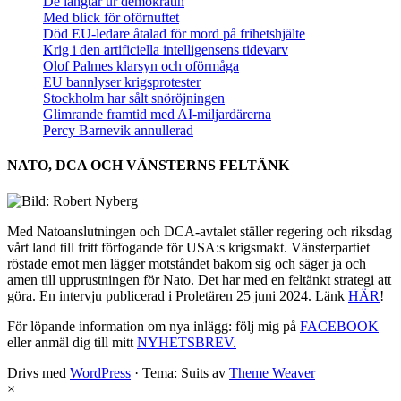
De längtar ur demokratin
Med blick för oförnuftet
Död EU-ledare åtalad för mord på frihetshjälte
Krig i den artificiella intelligensens tidevarv
Olof Palmes klarsyn och oförmåga
EU bannlyser krigsprotester
Stockholm har sålt snöröjningen
Glimrande framtid med AI-miljardärerna
Percy Barnevik annullerad
NATO, DCA OCH VÄNSTERNS FELTÄNK
Med Natoanslutningen och DCA-avtalet ställer regering och riksdag
vårt land till fritt förfogande för USA:s krigsmakt. Vänsterpartiet
röstade emot men lägger motståndet bakom sig och säger ja och
amen till upprustningen för Nato. Det har med en feltänkt strategi att
göra. En intervju publicerad i Proletären 25 juni 2024. Länk
HÄR
!
För löpande information om nya inlägg: följ mig på
FACEBOOK
eller anmäl dig till mitt
NYHETSBREV.
Drivs med
WordPress
·
Tema: Suits av
Theme Weaver
×