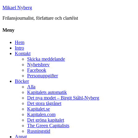
Mikael Nyberg
Frilansjournalist, författare och clartéist
Meny
Hem
Intro
Kontakt
Skicka meddelande
Nyhetsbrev
Facebook
Personuppgifter
Böcker
Alla
Kapitalets automatik
Det nya modet – Birgit Ståhl-Nyberg
Det stora tågrånet
Kapitalet.se
Kapitalen.com
Det gröna kapitalet
The Green Capitalists
Rusningstid
Annat