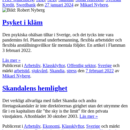
Kredit
,
Swedbank
den
27 januari 2024
av
Mikael Nyberg
.
Psyket i kläm
Den psykiska ohälsan tilltar i Sverige, och det tycks inte vara
pandemins fel. Planerad underbemanning, flexibla arbetstider och
flexibla anställningsvillkor får mentala följder. En artikel i Flamman
3 februari 2022.
Läs mer »
Publicerat i
Arbetsliv
,
Klassklyftor
,
Offentlig sektor
,
Sverige
och
märkt
arbetstid
,
sjukvård
,
Skandia
,
stress
den
7 februari 2022
av
Mikael Nyberg
.
Skandalens hemlighet
Det verkligt allvarliga med fallet Skandia och andra
företagsskandaler är inte direktörernas girighet utan det utrymme den
får i en kapitalism där ”the sky is the limit” för den privata
vinstjakten. Aftonbladet 30 oktober 2003.
Läs mer »
Publicerat i
Arbetsliv
,
Ekonomi
,
Klassklyftor
,
Sverige
och märkt