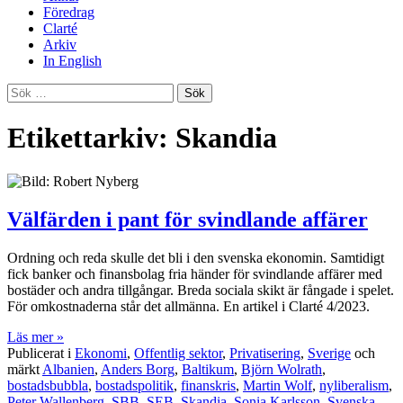
Föredrag
Clarté
Arkiv
In English
Sök
efter:
Etikettarkiv: Skandia
Välfärden i pant för svindlande affärer
Ordning och reda skulle det bli i den svenska ekonomin. Samtidigt
fick banker och finansbolag fria händer för svindlande affärer med
bostäder och andra tillgångar. Breda sociala skikt är fångade i spelet.
För omkostnaderna står det allmänna. En artikel i Clarté 4/2023.
Läs mer »
Publicerat i
Ekonomi
,
Offentlig sektor
,
Privatisering
,
Sverige
och
märkt
Albanien
,
Anders Borg
,
Baltikum
,
Björn Wolrath
,
bostadsbubbla
,
bostadspolitik
,
finanskris
,
Martin Wolf
,
nyliberalism
,
Peter Wallenberg
,
SBB
,
SEB
,
Skandia
,
Sonia Karlsson
,
Svenska