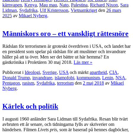
kärnvapen
,
Kenya
,
Mau mau
,
Nato
,
Palestina
,
Richard Nixon
,
Sara
Lidman
,
Sydafrika
,
Ulf Kristersson
,
Vietnamkriget
den
26 mars
2025
av
Mikael Nyberg
.
Människors oro – ett vanskligt rättesnöre
Rädslan för terrorismen är groteskt överdriven i USA, och landet har
en president som spelar på rädslan för att muslimer och invandrare
håller på att ta över. Men ser det bättre ut här hemma? En
gästkrönika i Proletären 30 maj 2018.
Läs mer »
Publicerat i
Ideologi
,
Sverige
,
USA
och märkt
apartheid
,
CIA
,
Donald Trump
,
invandrare
,
islamofobi
,
kommunism
,
Lenin
,
NSA
,
Pentagon
,
rasism
,
Sydafrika
,
terrorism
den
2 maj 2018
av
Mikael
Nyberg
.
Kärlek och politik
I augusti 1960 anländer Sara Lidman till Sydafrika. Resan blir tvärt
avbruten ett år senare, och tidningarna fylls av skriverier om
händelsen. Filmen
Livets pris
, som är baserad på hennes dagböcker,