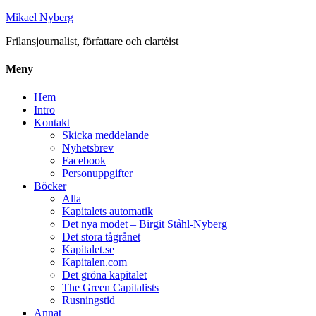
Mikael Nyberg
Frilansjournalist, författare och clartéist
Meny
Hem
Intro
Kontakt
Skicka meddelande
Nyhetsbrev
Facebook
Personuppgifter
Böcker
Alla
Kapitalets automatik
Det nya modet – Birgit Ståhl-Nyberg
Det stora tågrånet
Kapitalet.se
Kapitalen.com
Det gröna kapitalet
The Green Capitalists
Rusningstid
Annat