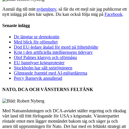
Anmäl dig till mitt
nyhetsbrev
, så får du ett mejl när jag publicerar ett
nytt inlägg på den här sajten. Du kan också följa mig på
Facebook
.
Senaste inlägg
De längtar ur demokratin
Med blick för oförnuftet
Död EU-ledare åtalad för mord på frihetshjälte
Krig i den artificiella intelligensens tidevarv
Olof Palmes klarsyn och oförmåga
EU bannlyser krigsprotester
Stockholm har sålt snöröjningen
Glimrande framtid med AI-miljardärerna
Percy Barnevik annullerad
NATO, DCA OCH VÄNSTERNS FELTÄNK
Med Natoanslutningen och DCA-avtalet ställer regering och riksdag
vårt land till fritt förfogande för USA:s krigsmakt. Vänsterpartiet
röstade emot men lägger motståndet bakom sig och säger ja och
amen till upprustningen för Nato. Det har med en feltänkt strategi att