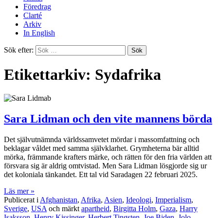
Föredrag
Clarté
Arkiv
In English
Sök efter:
Etikettarkiv: Sydafrika
Sara Lidman och den vite mannens börda
Det självutnämnda världssamvetet mördar i massomfattning och
beklagar våldet med samma självklarhet. Grymheterna bär alltid
mörka, främmande krafters märke, och rätten för den fria världen att
försvara sig är aldrig omtvistad. Men Sara Lidman lösgjorde sig ur
det koloniala tänkandet. Ett tal vid Saradagen 22 februari 2025.
Läs mer »
Publicerat i
Afghanistan
,
Afrika
,
Asien
,
Ideologi
,
Imperialism
,
Sverige
,
USA
och märkt
apartheid
,
Birgitta Holm
,
Gaza
,
Harry
Isaksson
,
Henry Kissinger
,
Herbert Tingsten
,
Joe Biden
,
Jolo
,