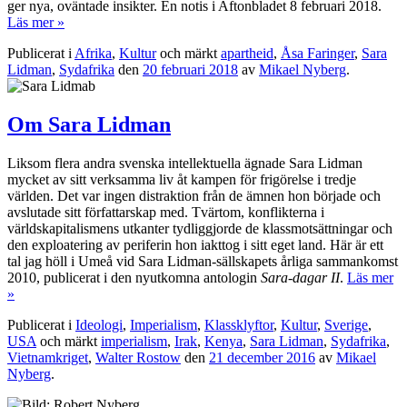
ger nya, oväntade insikter. En notis i Aftonbladet 8 februari 2018.
Läs mer »
Publicerat i
Afrika
,
Kultur
och märkt
apartheid
,
Åsa Faringer
,
Sara
Lidman
,
Sydafrika
den
20 februari 2018
av
Mikael Nyberg
.
Om Sara Lidman
Liksom flera andra svenska intellektuella ägnade Sara Lidman
mycket av sitt verksamma liv åt kampen för frigörelse i tredje
världen. Det var ingen distraktion från de ämnen hon började och
avslutade sitt författarskap med. Tvärtom, konflikterna i
världskapitalismens utkanter tydliggjorde de klassmotsättningar och
den exploatering av periferin hon iakttog i sitt eget land. Här är ett
tal jag höll i Umeå vid Sara Lidman-sällskapets årliga sammankomst
2010, publicerat i den nyutkomna antologin
Sara-dagar II
.
Läs mer
»
Publicerat i
Ideologi
,
Imperialism
,
Klassklyftor
,
Kultur
,
Sverige
,
USA
och märkt
imperialism
,
Irak
,
Kenya
,
Sara Lidman
,
Sydafrika
,
Vietnamkriget
,
Walter Rostow
den
21 december 2016
av
Mikael
Nyberg
.