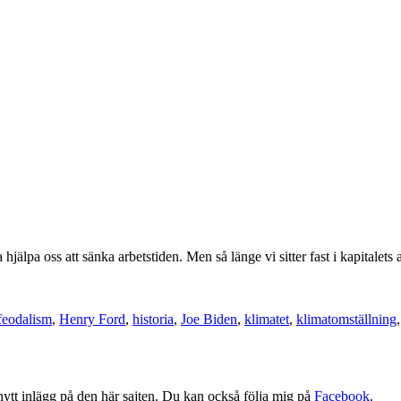
hjälpa oss att sänka arbetstiden. Men så länge vi sitter fast i kapitalets
feodalism
,
Henry Ford
,
historia
,
Joe Biden
,
klimatet
,
klimatomställning
tt nytt inlägg på den här sajten. Du kan också följa mig på
Facebook
.