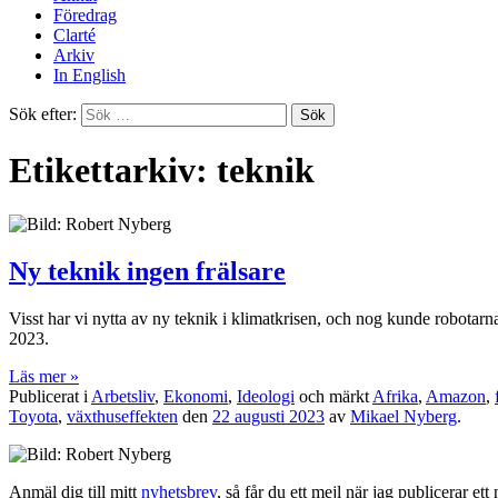
Föredrag
Clarté
Arkiv
In English
Sök efter:
Etikettarkiv: teknik
Ny teknik ingen frälsare
Visst har vi nytta av ny teknik i klimatkrisen, och nog kunde robotarna 
2023.
Läs mer »
Publicerat i
Arbetsliv
,
Ekonomi
,
Ideologi
och märkt
Afrika
,
Amazon
,
Toyota
,
växthuseffekten
den
22 augusti 2023
av
Mikael Nyberg
.
Anmäl dig till mitt
nyhetsbrev
, så får du ett mejl när jag publicerar e