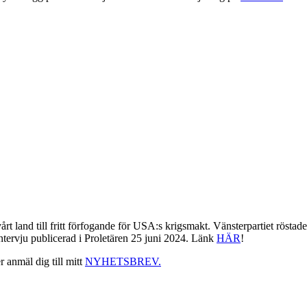
t land till fritt förfogande för USA:s krigsmakt. Vänsterpartiet rösta
intervju publicerad i Proletären 25 juni 2024. Länk
HÄR
!
r anmäl dig till mitt
NYHETSBREV.