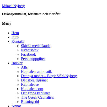
Mikael Nyberg
Frilansjournalist, författare och clartéist
Meny
Hem
Intro
Kontakt
Skicka meddelande
Nyhetsbrev
Facebook
Personuppgifter
Böcker
Alla
Kapitalets automatik
Det nya modet – Birgit Ståhl-Nyberg
Det stora tågrånet
Kapitalet.se
Kapitalen.com
Det gröna kapitalet
The Green Capitalists
Rusningstid
Annat