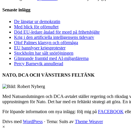
Senaste inlägg
De längtar ur demokratin
Med blick för oförnuftet
Död EU-ledare åtalad för mord på frihetshjälte
Krig i den artificiella intelligensens tidevarv
Olof Palmes klarsyn och oförmåga
EU bannlyser krigsprotester
Stockholm har sålt snöröjningen
Glimrande framtid med AI-miljardärerna
Percy Barnevik annullerad
NATO, DCA OCH VÄNSTERNS FELTÄNK
Med Natoanslutningen och DCA-avtalet ställer regering och riksdag vår
upprustningen för Nato. Det har med en feltänkt strategi att göra. En 
För löpande information om nya inlägg: följ mig på
FACEBOOK
elle
Drivs med
WordPress
·
Tema: Suits av
Theme Weaver
×