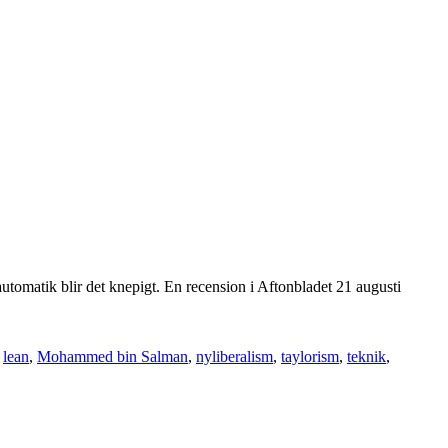
 automatik blir det knepigt. En recension i Aftonbladet 21 augusti
,
lean
,
Mohammed bin Salman
,
nyliberalism
,
taylorism
,
teknik
,