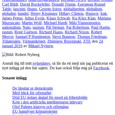
Carl Bildt
,
David Rockefeller
,
Donald Trump
,
European Round
Table
,
fascism
,
finans
,
George Soros
,
globalisering
,
globalism
,
globalist
,
handel
,
Henry Kissinger
,
Hillary Clinton
,
Huawei
,
Irak
,
James Petras
,
Julius Evola
,
Klaus Schwab
,
Ku Klux Klan
,
Mariana
Mazzucato
,
Martin Wolf
,
Michael Hardt
,
Milo Yiannopoulos
,
nationalism
,
Nato
,
nazism
,
Pål Steigan
,
Pat Robertson
,
Paul Hartig
,
rasism
,
René Guénon
,
Richard Haass
,
Richard Nixon
,
Robert
Mercer
,
Samuel P Huntington
,
Steve Bannon
,
Thomas Friedman
,
Trilateralen
,
Vietnamkriget
,
Zbigniew Brzezinski
,
ZTE
den
24
januari 2019
av
Mikael Nyberg
.
Anmäl dig till mitt
nyhetsbrev
, så får du ett mejl när jag publicerar ett
nytt inlägg på den här sajten. Du kan också följa mig på
Facebook
.
Senaste inlägg
De längtar ur demokratin
Med blick för oförnuftet
Död EU-ledare åtalad för mord på frihetshjälte
Krig i den artificiella intelligensens tidevarv
Olof Palmes klarsyn och oförmåga
EU bannlyser krigsprotester