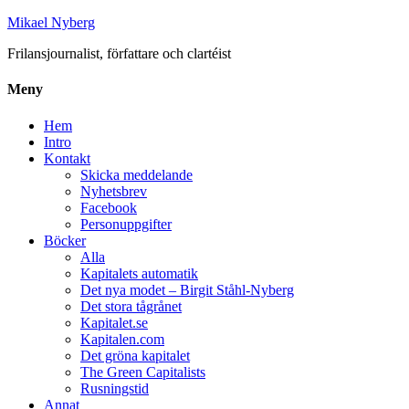
Mikael Nyberg
Frilansjournalist, författare och clartéist
Meny
Hem
Intro
Kontakt
Skicka meddelande
Nyhetsbrev
Facebook
Personuppgifter
Böcker
Alla
Kapitalets automatik
Det nya modet – Birgit Ståhl-Nyberg
Det stora tågrånet
Kapitalet.se
Kapitalen.com
Det gröna kapitalet
The Green Capitalists
Rusningstid
Annat