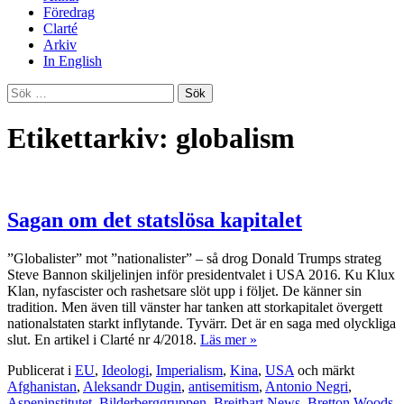
Föredrag
Clarté
Arkiv
In English
Sök
efter:
Etikettarkiv: globalism
Sagan om det statslösa kapitalet
”Globalister” mot ”nationalister” – så drog Donald Trumps strateg
Steve Bannon skiljelinjen inför presidentvalet i USA 2016. Ku Klux
Klan, nyfascister och rashetsare slöt upp i följet. De känner sin
tradition. Men även till vänster har tanken att storkapitalet övergett
nationalstaten starkt inflytande. Tyvärr. Det är en saga med olyckliga
slut. En artikel i Clarté nr 4/2018.
Läs mer »
Publicerat i
EU
,
Ideologi
,
Imperialism
,
Kina
,
USA
och märkt
Afghanistan
,
Aleksandr Dugin
,
antisemitism
,
Antonio Negri
,
Aspeninstitutet
,
Bilderberggruppen
,
Breitbart News
,
Bretton Woods
,