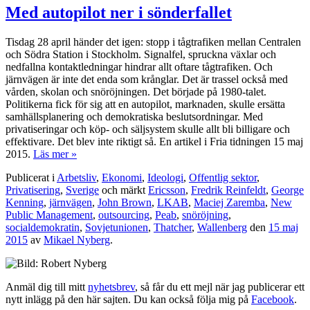
Med autopilot ner i sönderfallet
Tisdag 28 april händer det igen: stopp i tågtrafiken mellan Centralen
och Södra Station i Stockholm. Signalfel, spruckna växlar och
nedfallna kontaktledningar hindrar allt oftare tågtrafiken. Och
järnvägen är inte det enda som krånglar. Det är trassel också med
vården, skolan och snöröjningen. Det började på 1980-talet.
Politikerna fick för sig att en autopilot, marknaden, skulle ersätta
samhällsplanering och demokratiska beslutsordningar. Med
privatiseringar och köp- och säljsystem skulle allt bli billigare och
effektivare. Det blev inte riktigt så. En artikel i Fria tidningen 15 maj
2015.
Läs mer »
Publicerat i
Arbetsliv
,
Ekonomi
,
Ideologi
,
Offentlig sektor
,
Privatisering
,
Sverige
och märkt
Ericsson
,
Fredrik Reinfeldt
,
George
Kenning
,
järnvägen
,
John Brown
,
LKAB
,
Maciej Zaremba
,
New
Public Management
,
outsourcing
,
Peab
,
snöröjning
,
socialdemokratin
,
Sovjetunionen
,
Thatcher
,
Wallenberg
den
15 maj
2015
av
Mikael Nyberg
.
Anmäl dig till mitt
nyhetsbrev
, så får du ett mejl när jag publicerar ett
nytt inlägg på den här sajten. Du kan också följa mig på
Facebook
.