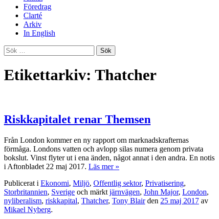
Föredrag
Clarté
Arkiv
In English
Sök
efter:
Etikettarkiv: Thatcher
Riskkapitalet renar Themsen
Från London kommer en ny rapport om marknadskrafternas
förmåga. Londons vatten och avlopp silas numera genom privata
bokslut. Vinst flyter ut i ena änden, något annat i den andra. En notis
i Aftonbladet 22 maj 2017.
Läs mer »
Publicerat i
Ekonomi
,
Miljö
,
Offentlig sektor
,
Privatisering
,
Storbritannien
,
Sverige
och märkt
järnvägen
,
John Major
,
London
,
nyliberalism
,
riskkapital
,
Thatcher
,
Tony Blair
den
25 maj 2017
av
Mikael Nyberg
.