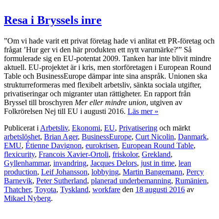
Resa i Bryssels inre
”Om vi hade varit ett privat företag hade vi anlitat ett PR-företag och
frågat ’Hur ger vi den här produkten ett nytt varumärke?'” Så
formulerade sig en EU-potentat 2009. Tanken har inte blivit mindre
aktuell. EU-projektet är i kris, men storföretagen i European Round
Table och BusinessEurope dämpar inte sina anspråk. Unionen ska
strukturreformeras med flexibelt arbetsliv, sänkta sociala utgifter,
privatiseringar och migranter utan rättigheter. En rapport från
Bryssel till broschyren
Mer eller mindre union
, utgiven av
Folkrörelsen Nej till EU i augusti 2016.
Läs mer »
Publicerat i
Arbetsliv
,
Ekonomi
,
EU
,
Privatisering
och märkt
arbetslöshet
,
Brian Ager
,
BusinessEurope
,
Curt Nicolin
,
Danmark
,
EMU
,
Étienne Davignon
,
eurokrisen
,
European Round Table
,
flexicurity
,
Francois Xavier-Ortoli
,
friskolor
,
Grekland
,
Gyllenhammar
,
invandring
,
Jacques Delors
,
just in time
,
lean
production
,
Leif Johansson
,
lobbying
,
Martin Bangemann
,
Percy
Barnevik
,
Peter Sutherland
,
planerad underbemanning
,
Rumänien
,
Thatcher
,
Toyota
,
Tyskland
,
workfare
den
18 augusti 2016
av
Mikael Nyberg
.