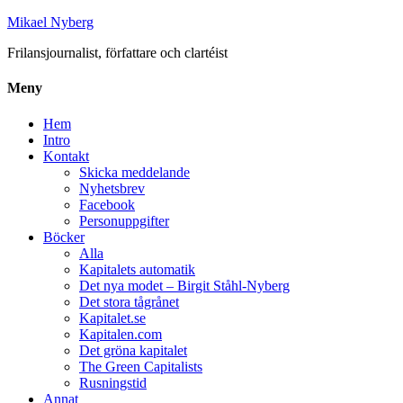
Mikael Nyberg
Frilansjournalist, författare och clartéist
Meny
Hem
Intro
Kontakt
Skicka meddelande
Nyhetsbrev
Facebook
Personuppgifter
Böcker
Alla
Kapitalets automatik
Det nya modet – Birgit Ståhl-Nyberg
Det stora tågrånet
Kapitalet.se
Kapitalen.com
Det gröna kapitalet
The Green Capitalists
Rusningstid
Annat